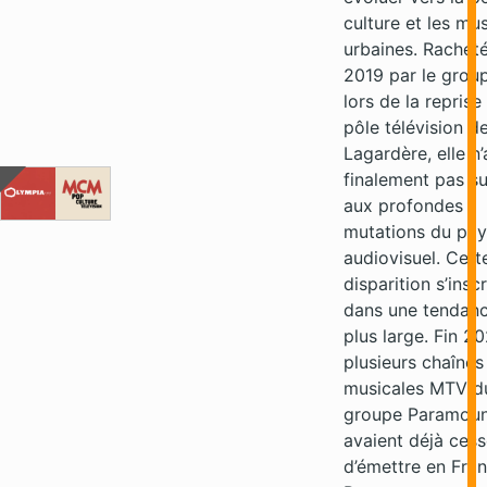
culture et les mu
urbaines. Rachet
2019 par le grou
lors de la reprise
pôle télévision d
Lagardère, elle n’
finalement pas s
aux profondes
mutations du pa
audiovisuel. Cett
disparition s’inscr
dans une tendan
plus large. Fin 20
plusieurs chaînes
musicales MTV d
groupe Paramou
avaient déjà ces
d’émettre en Fran