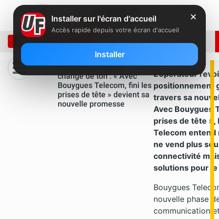
✕
Installer sur l'écran d'accueil
Accès rapide depuis votre écran d'accueil
ARCHIVE: JUIN 2026
Installer
Bouygues Telecom
L’opérateur revoi
change de ton : « Avec
Bouygues Telecom, fini les
positionnement g
prises de tête » devient sa
travers sa nouve
nouvelle promesse
Avec Bouygues Te
prises de tête »
Telecom entend m
ne vend plus seu
connectivité mai
solutions pour le
Bouygues Teleco
nouvelle phase d
communication e