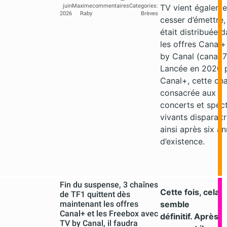
TV vient égaleme
juin
Maxime
commentaires
Categories:
2026
Raby
Brèves
cesser d’émettre, 
était distribuée 
les offres Canal+
by Canal (canal 7
Lancée en 2020 
Canal+
, cette ch
consacrée aux
concerts et spec
vivants disparaîtr
ainsi après six a
d’existence.
Fin du suspense, 3 chaînes
Cette fois, cela
de TF1 quittent dès
maintenant les offres
semble
Canal+ et les Freebox avec
définitif. Après
TV by Canal, il faudra