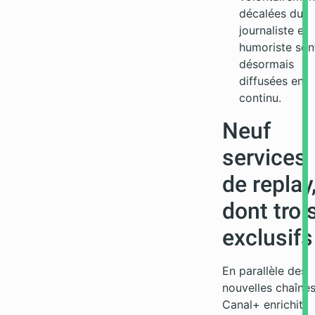
décalées du
journaliste et
humoriste son
désormais
diffusées en
continu.
Neuf
services
de replay
dont troi
exclusifs
En parallèle des
nouvelles chaînes
Canal+ enrichit