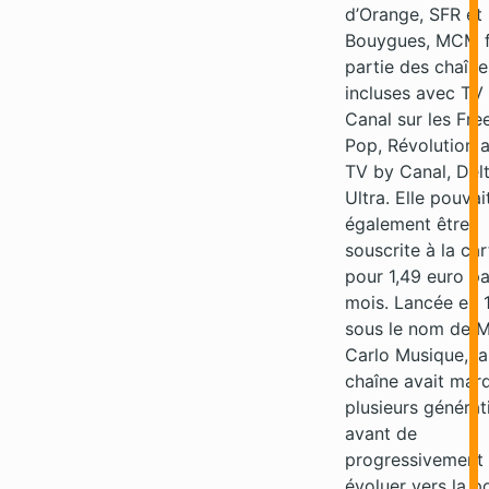
d’Orange, SFR et
Bouygues, MCM f
partie des chaîne
incluses avec TV
Canal sur les Fr
Pop, Révolution 
TV by Canal, Delt
Ultra. Elle pouvai
également être
souscrite à la car
pour 1,49 euro pa
mois. Lancée en 
sous le nom de 
Carlo Musique, la
chaîne avait mar
plusieurs générat
avant de
progressivement
évoluer vers la p