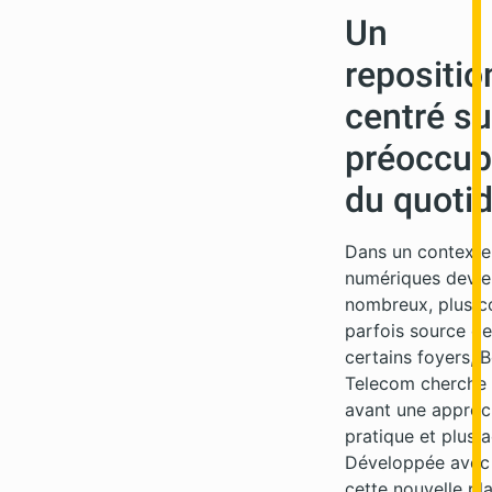
Un
repositi
centré su
préoccup
du quotid
Dans un contexte
numériques devie
nombreux, plus c
parfois source de
certains foyers, 
Telecom cherche 
avant une approc
pratique et plus a
Développée avec 
cette nouvelle pl