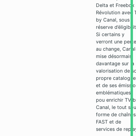
Delta et Freebox
Révolution avec 
by Canal, sous
réserve d’éligibilit
Si certains y
verront une pert
au change, Cana
mise désormais
davantage sur la
valorisation de s
propre catalogue
et de ses émissi
emblématiques
pou enrichir TV 
Canal, le tout so
forme de chaînes
FAST et de
services de repla