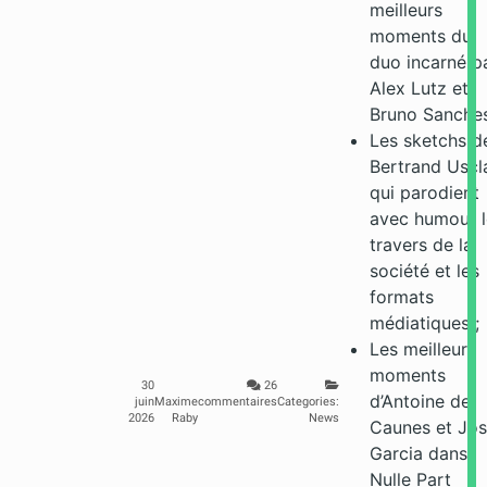
meilleurs
moments du
duo incarné p
Alex Lutz et
Bruno Sanches
Les sketchs d
Bertrand Uscla
qui parodient
avec humour l
travers de la
société et les
formats
médiatiques ;
Les meilleurs
moments
30
26
d’Antoine de
juin
Maxime
commentaires
Categories:
2026
Raby
News
Caunes et Jo
Garcia dans
Nulle Part