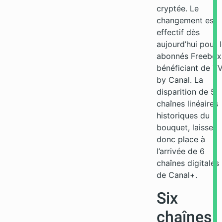
cryptée. Le
changement est
effectif dès
aujourd’hui pour 
abonnés Freebox
bénéficiant de T
by Canal. La
disparition de 5
chaînes linéaires
historiques du
bouquet, laisse
donc place à
l’arrivée de 6
chaînes digitales
de Canal+.
Six
chaînes