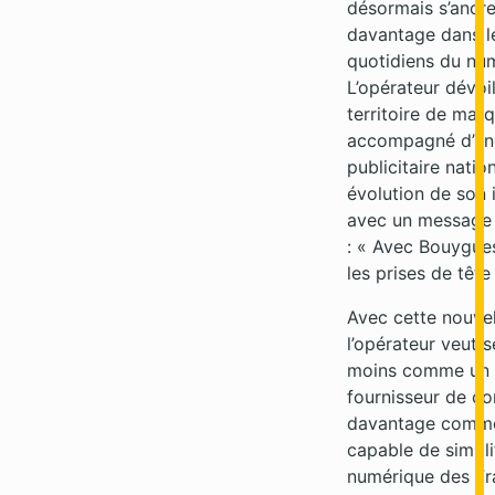
désormais s’ancr
davantage dans l
quotidiens du nu
L’opérateur dévoi
territoire de mar
accompagné d’u
publicitaire natio
évolution de son i
avec un message 
: « Avec Bouygues
les prises de tête 
Avec cette nouvel
l’opérateur veut s
moins comme un 
fournisseur de co
davantage comme
capable de simplif
numérique des Fr