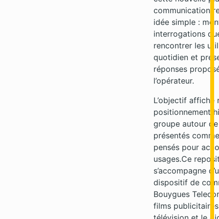
communication re
idée simple : mont
interrogations q
rencontrer les uti
quotidien et prés
réponses proposé
l’opérateur.
L’objectif affiché 
positionnement h
groupe autour de
présentés comme 
pensés pour acc
usages.Ce reposi
s’accompagne d’u
dispositif de com
Bouygues Telecom
films publicitaires
télévision et le di