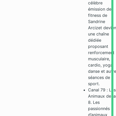
célèbre
émission de
fitness de
Sandrine
Arcizet devien
une chaîne
dédiée
proposant
renforcement
musculaire,
cardio, yoga,
danse et autr
séances de
sport.
Canal 79 : Les
Animaux de la
8. Les
passionnés
d’animaux