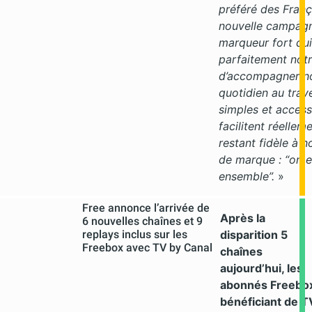
préféré des Franç
nouvelle campagn
marqueur fort qui 
parfaitement not
d’accompagner no
quotidien au trav
simples et accessi
facilitent réelleme
restant fidèle à n
de marque : “on es
ensemble”.
»
Free annonce l’arrivée de
Après la
6 nouvelles chaînes et 9
replays inclus sur les
disparition 5
Freebox avec TV by Canal
chaînes
aujourd’hui, les
abonnés Freebo
bénéficiant de T