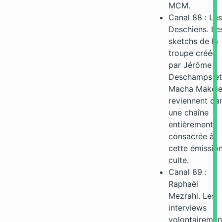
MCM.
Canal 88 : Les
Deschiens. Le
sketchs de la
troupe créée
par Jérôme
Deschamps et
Macha Makeïe
reviennent da
une chaîne
entièrement
consacrée à
cette émissio
culte.
Canal 89 :
Raphaël
Mezrahi. Les
interviews
volontairemen