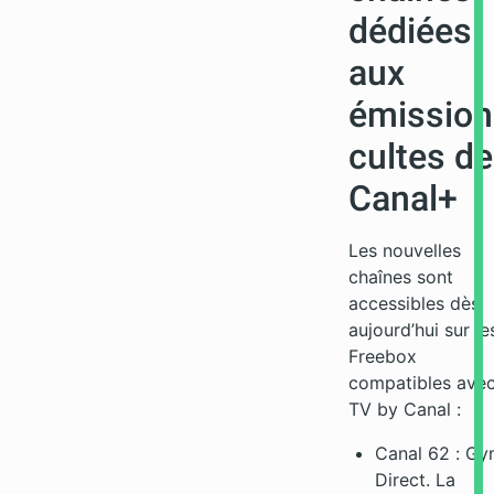
dédiées
aux
émission
cultes de
Canal+
Les nouvelles
chaînes sont
accessibles dès
aujourd’hui sur le
Freebox
compatibles ave
TV by Canal :
Canal 62 : G
Direct. La