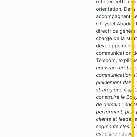
refléter cette nou
orientation. Dan
accompagnant ce
Chrystel Abadie-T
directrice généra
charge de la stra
développement et
communication d
Telecom, explique
nouveau territoir
communication s’i
pleinement dans 
stratégique Cap 2
construire le Bo
de demain : encor
performant, plus
clients et leader 
segments clés. N
est claire : deveni