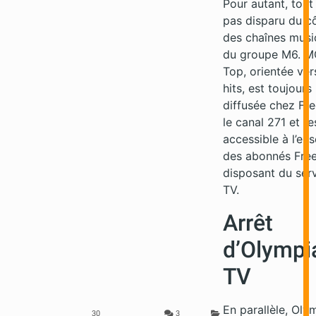
Pour autant, tout 
pas disparu du c
des chaînes musi
du groupe M6. 
Top, orientée ver
hits, est toujours
diffusée chez Fre
le canal 271 et re
accessible à l’en
des abonnés Fre
disposant du ser
TV.
Arrêt
d’Olympi
TV
En parallèle, Oly
30
3