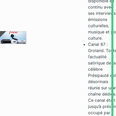
disponible en
continu avec
ses interviews
émissions
culturelles,
musique et p
culture.
Canal 87 :
Groland. Tout
l’actualité
satirique de la
célèbre
Présipauté est
désormais
réunie sur une
chaîne dédiée
Ce canal était
jusqu’à présen
occupé par