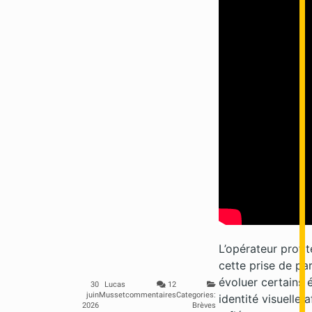
L’opérateur profi
cette prise de par
évoluer certains 
30
Lucas
12
juin
Musset
commentaires
Categories:
identité visuelle 
2026
Brèves