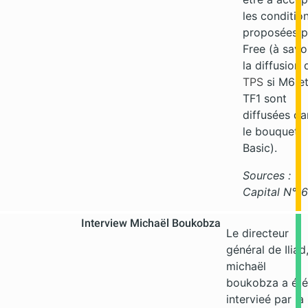
les conditio
proposées p
Free (à savo
la diffusion 
TPS
si M6 e
TF1 sont
diffusées da
le bouquet
Basic).
Sources :
Capital N°1
Interview Michaël Boukobza
Le directeur
général de Iliad
michaël
boukobza a été
intervieé par la 