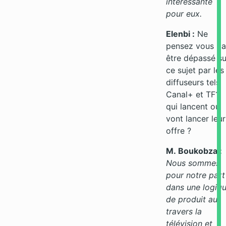
intéressante
pour eux.
Elenbi :
Ne
pensez vous pa
être dépassé su
ce sujet par les
diffuseurs tels
Canal+ et TF1
qui lancent ou
vont lancer leur
offre ?
M. Boukobza :
Nous sommes
pour notre part
dans une logiq
de produit au
travers la
télévision et