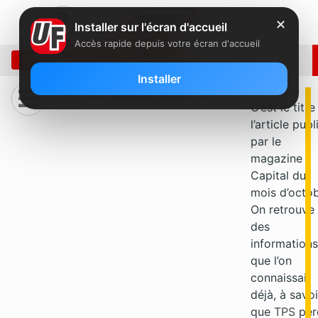
✕
Installer sur l'écran d'accueil
Accès rapide depuis votre écran d'accueil
ARCHIVE: SEPTEMBRE 2005
Installer
TPS, le casse tête de TF1
C’est le titre
l’article publ
par le
magazine
Capital du
mois d’octob
On retrouve
des
informations
que l’on
connaissait
déjà, à savoi
que
TPS
per