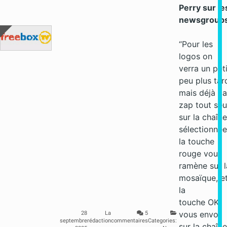
Perry sur le
newsgroups
“Pour les
logos on
verra un peti
peu plus tar
mais déjà ça
zap tout seu
sur la chaîne
sélectionnée
la touche
rouge vous
ramène sur l
mosaïque, e
la
touche OK
vous envoi
28
La
5
septembre
rédaction
commentaires
Categories:
sur la chaîne