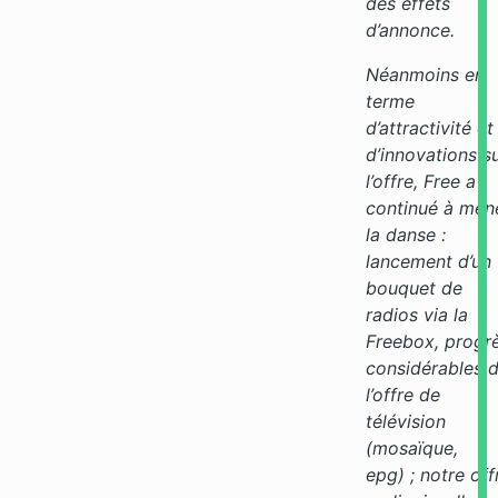
des effets
d’annonce.
Néanmoins en
terme
d’attractivité et
d’innovations s
l’offre, Free a
continué à men
la danse :
lancement d’un
bouquet de
radios via la
Freebox, progr
considérables 
l’offre de
télévision
(mosaïque,
epg) ; notre off