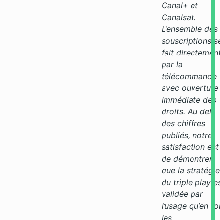
Canal+ et
Canalsat.
L’ensemble des
souscriptions s
fait directemen
par la
télécommande
avec ouverture
immédiate des
droits. Au delà
des chiffres
publiés, notre
satisfaction est
de démontrer
que la stratégie
du triple play e
validée par
l’usage qu’en fo
les