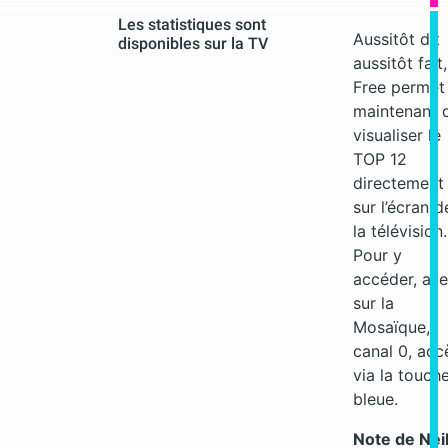
Les statistiques sont
Aussitôt dit
disponibles sur la TV
aussitôt fait,
Free permet
maintenant 
visualiser le
TOP 12
directement
sur l’écran d
la télévision.
Pour y
accéder, all
sur la
Mosaïque,
canal 0, acc
via la touch
bleue.
Note de Nei