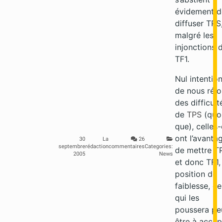
évidement d
diffuser TPS
malgré les
injonctions 
TF1.
Nul intentio
de nous réjo
des difficult
de
TPS
(quo
que), celles-
ont l’avanta
30
La
26
septembre
rédaction
commentaires
Categories:
de mettre T
2005
News
et donc TF1,
position de
faiblesse, ce
qui les
poussera pe
être à accep