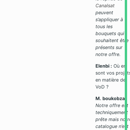
Canalsat
peuvent
s’appliquer à
tous les
bouquets qui
souhaitent être
présents sur
notre offre.
Elenbi :
Où en
sont vos projet
en matière de
VoD ?
M. boukobza :
Notre offre est
techniquement
prête mais notr
catalogue n’est