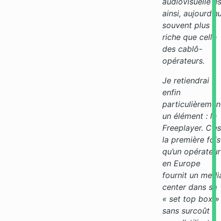
audiovisuelle es
ainsi, aujourd’hu
souvent plus
riche que celle
des cablô-
opérateurs.
Je retiendrai
enfin
particulièremen
un élément : le
Freeplayer. C’es
la première fois
qu’un opérateur
en Europe
fournit un medi
center dans sa
« set top box »
sans surcoût