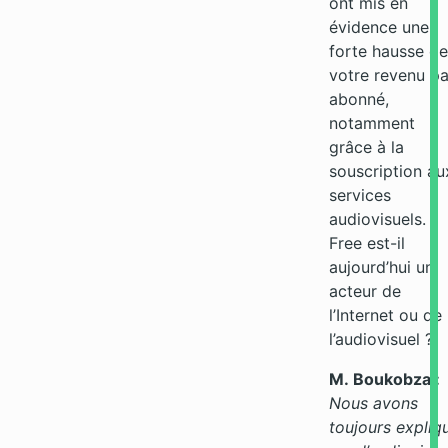
ont mis en
évidence une
forte hausse de
votre revenu pa
abonné,
notamment
grâce à la
souscription au
services
audiovisuels.
Free est-il
aujourd’hui un
acteur de
l’Internet ou de
l’audiovisuel ?
M. Boukobza :
Nous avons
toujours expliq