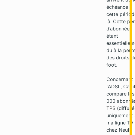
échéance à
cette périod
là. Cette pe
d’abonnée
étant
essentiellem
du à la pert
des droits d
foot.
Concernant
l’ADSL, Capi
compare les
000 abonné
TPS
(diffusé
uniquement 
ma ligne TV 
chez Neuf