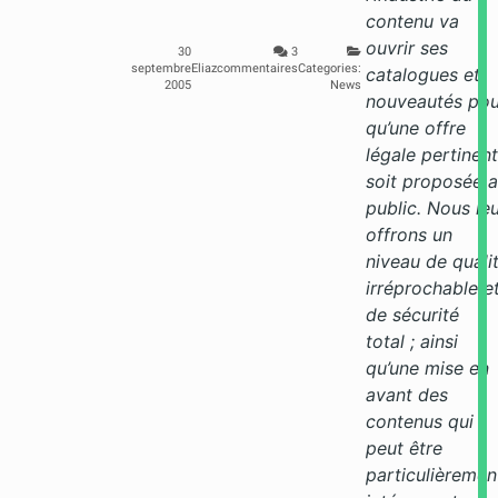
contenu va
ouvrir ses
30
3
septembre
Eliaz
commentaires
Categories:
catalogues et
2005
News
nouveautés pou
qu’une offre
légale pertinen
soit proposée 
public. Nous le
offrons un
niveau de quali
irréprochable e
de sécurité
total ; ainsi
qu’une mise en
avant des
contenus qui
peut être
particulièremen