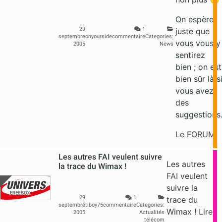
On espère
29
1
juste que
septembre
onyourside
commentaire
Categories:
vous vous y
2005
News
sentirez
bien ; on est
bien sûr là s
vous avez
des
suggestions
Le FORUM
Les autres FAI veulent suivre
Les autres
la trace du Wimax !
FAI
veulent
suivre la
29
1
trace du
septembre
tiboy75
commentaire
Categories:
Wimax !
Lire
2005
Actualités
télécom