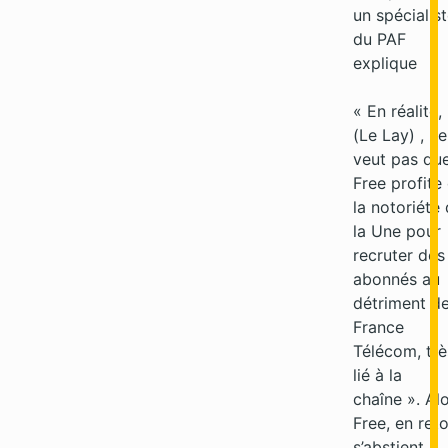
un spécialis
du PAF
explique
« En réalité, 
(Le Lay) , ne
veut pas qu
Free profite
la notoriété
la Une pour
recruter des
abonnés au
détriment d
France
Télécom, trè
lié à la
chaîne ». Al
Free, en reto
s’abstient