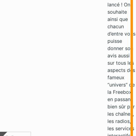
lancé ! On
souhaite
ainsi que
chacun
d’entre vous
puisse
donner son
avis aussi
sur tous les
aspects des
fameux
“univers” de
la Freebox,
en passant
bien sûr par
les chaînes,
les radios,
les services
interactifs