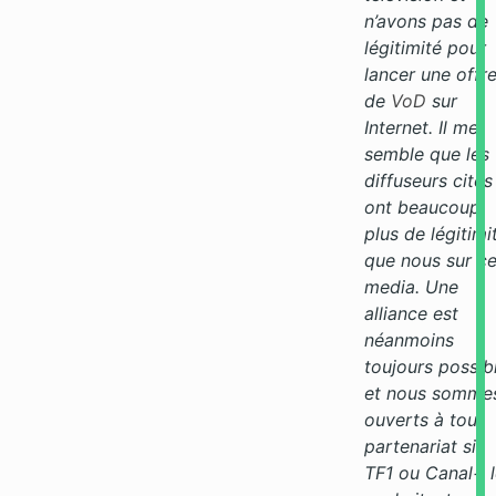
n’avons pas de
légitimité pour
lancer une offr
de
VoD
sur
Internet. Il me
semble que les
diffuseurs cités
ont beaucoup
plus de légitimi
que nous sur c
media. Une
alliance est
néanmoins
toujours possib
et nous somme
ouverts à tout
partenariat si
TF1 ou Canal+ 