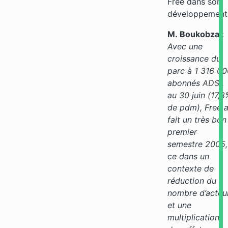
Free dans son
développement
M. Boukobza :
Avec une
croissance du
parc à 1 316 0
abonnés
ADSL
au 30 juin (17,8
de pdm), Free 
fait un très bon
premier
semestre 2005,
ce dans un
contexte de
réduction du
nombre d’acteu
et une
multiplication