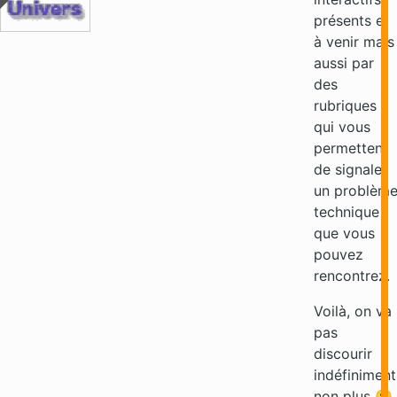
présents et
à venir mais
aussi par
des
rubriques
qui vous
permettent
de signaler
un problèm
technique
que vous
pouvez
rencontrez.
Voilà, on va
pas
discourir
indéfiniment
non plus 😮