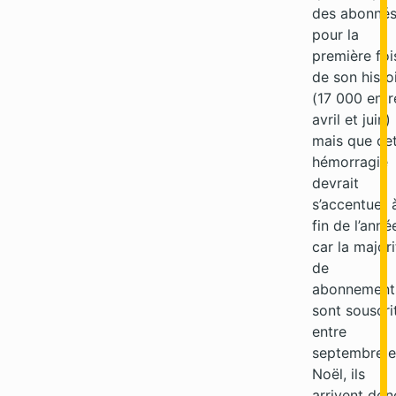
des abonné
pour la
première foi
de son histo
(17 000 entr
avril et juin)
mais que ce
hémorragie
devrait
s’accentuer 
fin de l’anné
car la majori
de
abonnement
sont souscri
entre
septembre e
Noël, ils
arrivent don