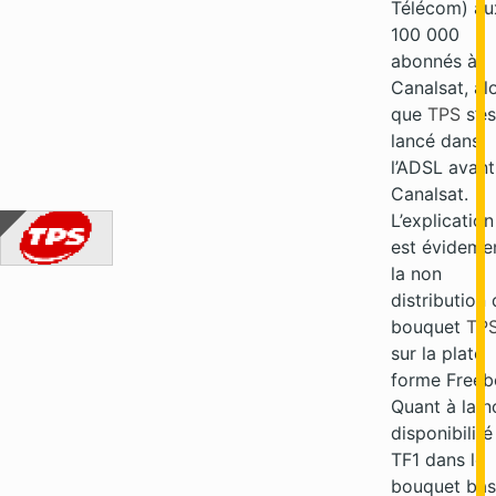
Télécom) au
100 000
abonnés à
Canalsat, al
que
TPS
s’es
lancé dans
l’ADSL avant
Canalsat.
L’explication
est évideme
la non
distribution
bouquet
TP
sur la plate
forme Freeb
Quant à la n
disponibilité
TF1 dans le
bouquet bas