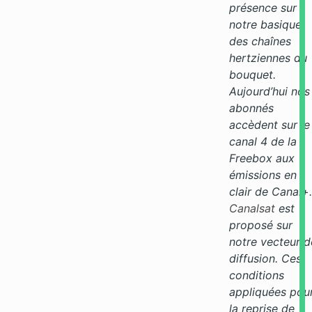
présence sur
notre basique
des chaînes
hertziennes du
bouquet.
Aujourd’hui nos
abonnés
accèdent sur le
canal 4 de la
Freebox aux
émissions en
clair de Canal+.
Canalsat
est
proposé sur
notre vecteur d
diffusion. Ces
conditions
appliquées pou
la reprise de