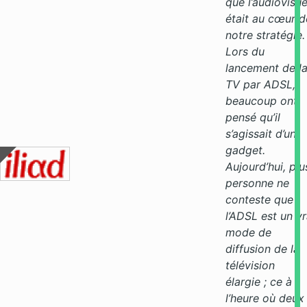
que l’audiovisue
était au cœur d
notre stratégie.
Lors du
lancement de l
TV par ADSL,
beaucoup ont
pensé qu’il
s’agissait d’un
gadget.
Aujourd’hui, plu
personne ne
conteste que
l’ADSL est un vr
mode de
diffusion de la
télévision
élargie ; ce à
l’heure où deux