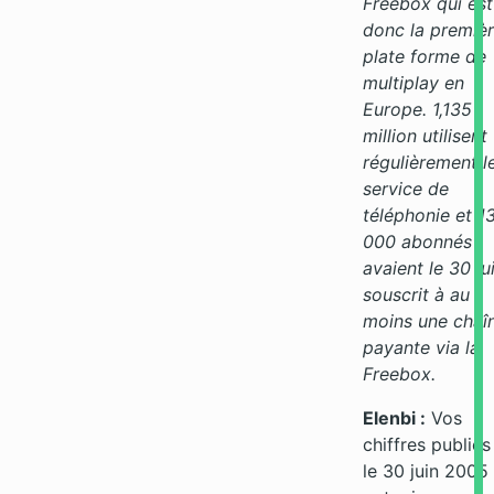
Freebox qui est
donc la premiè
plate forme de
multiplay en
Europe. 1,135
million utilisent
régulièrement l
service de
téléphonie et 1
000 abonnés
avaient le 30 ju
souscrit à au
moins une chaî
payante via la
Freebox.
Elenbi :
Vos
chiffres publiés
le 30 juin 2005