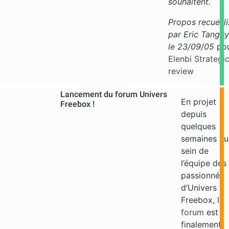
souhaitent.
Propos recueilli
par Eric Tanguy
le 23/09/05
po
Elenbi Strategi
review
Lancement du forum Univers
En projet
Freebox !
depuis
quelques
semaines au
sein de
l’équipe des
passionnés
d’Univers
Freebox, le
forum
est
finalement