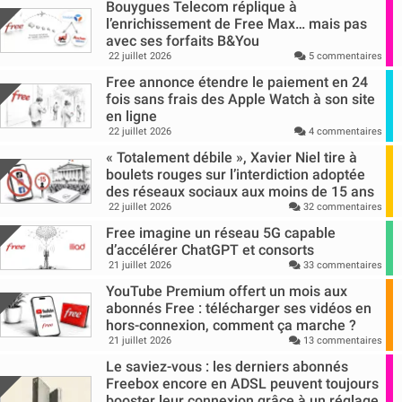
Bouygues Telecom réplique à
l’enrichissement de Free Max… mais pas
avec ses forfaits B&You
22 juillet 2026
5 commentaires
Free annonce étendre le paiement en 24
fois sans frais des Apple Watch à son site
en ligne
22 juillet 2026
4 commentaires
« Totalement débile », Xavier Niel tire à
boulets rouges sur l’interdiction adoptée
des réseaux sociaux aux moins de 15 ans
22 juillet 2026
32 commentaires
Free imagine un réseau 5G capable
d’accélérer ChatGPT et consorts
21 juillet 2026
33 commentaires
YouTube Premium offert un mois aux
abonnés Free : télécharger ses vidéos en
hors-connexion, comment ça marche ?
21 juillet 2026
13 commentaires
Le saviez-vous : les derniers abonnés
Freebox encore en ADSL peuvent toujours
booster leur connexion grâce à un réglage