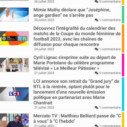
26 juillet 2023
0 commentaire
Mimie Mathy déclare que “Joséphine,
ange gardien” ne s’arrête pas
25 juillet 2023
1 commentaire
Découvrez l’intégralité du calendrier des
matchs de la Coupe du monde féminine de
football 2023, avec les chaînes de
diffusion pour chaque rencontre
24 juillet 2023
1 commentaire
Cyril Lignac s’exprime suite au départ de
Marie Portolano du célèbre programme
télévisé « Le Meilleur Pâtissier »
21 juillet 2023
0 commentaire
LCI annonce son retrait du “Grand jury” de
RTL à la rentrée, optant plutôt pour le
lancement d’une nouvelle émission
politique en partenariat avec Marie
Chantrait
21 juillet 2023
1 commentaire
Mercato TV : Matthieu Belliard passe de “C
à vous” à “C l’hebdo”
21 juillet 2023
1 commentaire