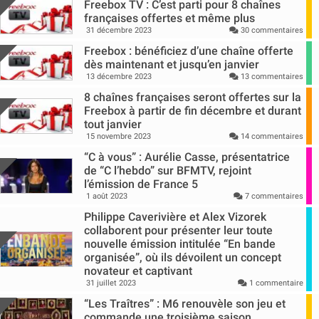
Freebox TV : C’est parti pour 8 chaînes
françaises offertes et même plus
31 décembre 2023
30 commentaires
Freebox : bénéficiez d’une chaîne offerte
dès maintenant et jusqu’en janvier
13 décembre 2023
13 commentaires
8 chaînes françaises seront offertes sur la
Freebox à partir de fin décembre et durant
tout janvier
15 novembre 2023
14 commentaires
“C à vous” : Aurélie Casse, présentatrice
de “C l’hebdo” sur BFMTV, rejoint
l’émission de France 5
1 août 2023
7 commentaires
Philippe Caverivière et Alex Vizorek
collaborent pour présenter leur toute
nouvelle émission intitulée “En bande
organisée”, où ils dévoilent un concept
novateur et captivant
31 juillet 2023
1 commentaire
“Les Traîtres” : M6 renouvèle son jeu et
commande une troisième saison