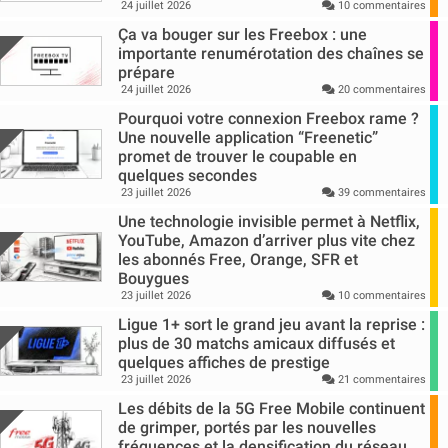
24 juillet 2026
10 commentaires
Ça va bouger sur les Freebox : une
importante renumérotation des chaînes se
prépare
24 juillet 2026
20 commentaires
Pourquoi votre connexion Freebox rame ?
Une nouvelle application “Freenetic”
promet de trouver le coupable en
quelques secondes
23 juillet 2026
39 commentaires
Une technologie invisible permet à Netflix,
YouTube, Amazon d’arriver plus vite chez
les abonnés Free, Orange, SFR et
Bouygues
23 juillet 2026
10 commentaires
Ligue 1+ sort le grand jeu avant la reprise :
plus de 30 matchs amicaux diffusés et
quelques affiches de prestige
23 juillet 2026
21 commentaires
Les débits de la 5G Free Mobile continuent
de grimper, portés par les nouvelles
fréquences et la densification du réseau