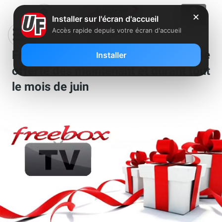
✕
Installer sur l'écran d'accueil
Accès rapide depuis votre écran d'accueil
Freebox : bénéficiez d’une chaîne
Installer
offerte dès maintenant et durant tout
le mois de juin