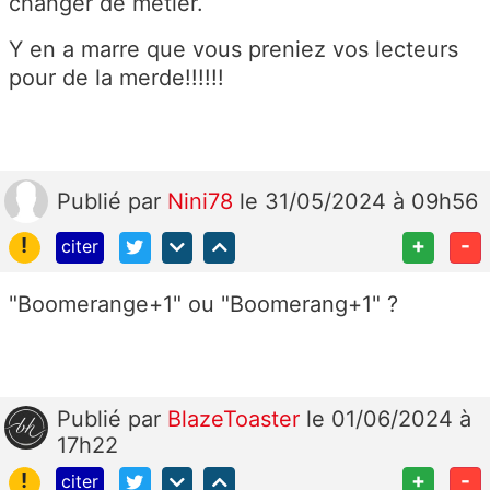
changer de métier.
Y en a marre que vous preniez vos lecteurs
pour de la merde!!!!!!
Publié
par
Nini78
le 31/05/2024 à 09h56
!
+
-
citer
"Boomerange+1" ou "Boomerang+1" ?
Publié
par
BlazeToaster
le 01/06/2024 à
17h22
!
+
-
citer