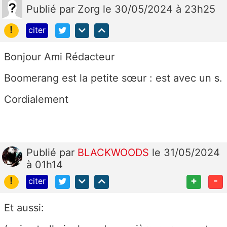
Publié
par
Zorg
le 30/05/2024 à 23h25
!
citer
Bonjour Ami Rédacteur
Boomerang est la petite sœur : est avec un s.
Cordialement
Publié
par
BLACKWOODS
le 31/05/2024
à 01h14
!
+
-
citer
Et aussi: