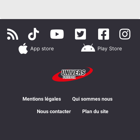
App store
Play Store
Mentions légales
Qui sommes nous
Nous contacter
Plan du site