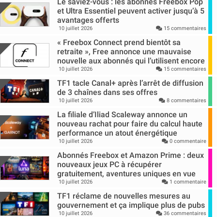
Le saviez-vous : les abonnés Freebox Pop
et Ultra Essentiel peuvent activer jusqu’à 5
avantages offerts
10 juillet 2026
15 commentaires
« Freebox Connect prend bientôt sa
retraite », Free annonce une mauvaise
nouvelle aux abonnés qui l’utilisent encore
10 juillet 2026
15 commentaires
TF1 tacle Canal+ après l’arrêt de diffusion
de 3 chaînes dans ses offres
10 juillet 2026
8 commentaires
La filiale d’Iliad Scaleway annonce un
nouveau rachat pour faire du calcul haute
performance un atout énergétique
10 juillet 2026
0 commentaire
Abonnés Freebox et Amazon Prime : deux
nouveaux jeux PC à récupérer
gratuitement, aventures uniques en vue
10 juillet 2026
1 commentaire
TF1 réclame de nouvelles mesures au
gouvernement et ça implique plus de pubs
10 juillet 2026
36 commentaires