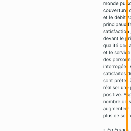
monde puisq
couverture 
et le débit s
principaux f
satisfaction 
devant le pri
qualité des 
et le service
des personn
interrogées 
satisfaites 
sont prêtes 
réaliser une
positive. Au
nombre de sa
augmentera 
plus ce scor
« En France,