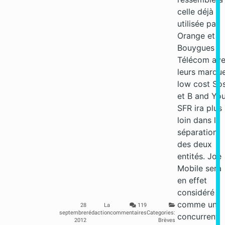
celle déjà
utilisée par
Orange et
Bouygues
Télécom av
leurs marqu
low cost So
et B and You
SFR ira plus
loin dans la
séparation
des deux
entités. Joe
Mobile sera
en effet
considéré
comme un
28
La
119
septembre
rédaction
commentaires
Categories:
concurrent
2012
Brèves