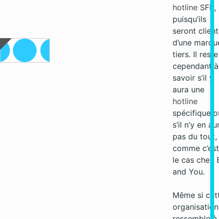
hotline
SFR,
puisqu’ils
seront client
d’une marqu
tiers. Il reste
cependant à
savoir s’il y
aura une
hotline
spécifique o
s’il n’y en au
pas du tout,
comme c’est
le cas chez 
and You.
Même si cet
organisation
ressemble à