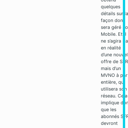
quelques
détails sur l
façon dont
sera géré J
Mobile. Et il
ne s’agira p
en réalité
d’une nouvel
offre de SFR
mais d’un
MVNO à par
entière, qui
utilisera son
réseau. Cela
implique do
que les
abonnés SF
devront