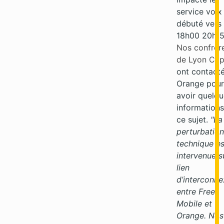
service voix
débuté vers
18h00 20h15
Nos confrèr
de Lyon Cap
ont contact
Orange pour
avoir quelq
informations
ce sujet.
"La
perturbation
technique es
intervenue s
lien
d’interconne
entre Free
Mobile et
Orange. Nos