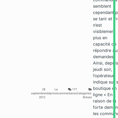
semblent
cependant p
se tarir et F
n’est
visiblement
plus en
capacité de
répondre au
demandes.
Ainsi, depuis
jeudi soir,
l’opérateur
indique sur 
boutique en
28
La
177
septembre
rédaction
commentaires
Categories:
ligne « En
2012
Brèves
raison de la
forte deman
les comman