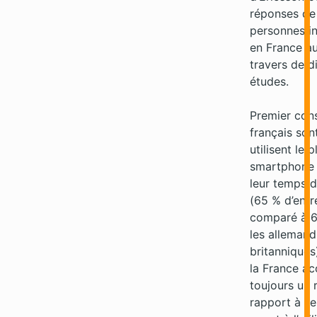
réponses de
personnes i
en France au
travers de d
études.
Premier cons
français son
utilisent le p
smartphone
leur temps d
(65 % d’entr
comparé à 6
les allemand
britanniques
la France a
toujours un 
rapport à se