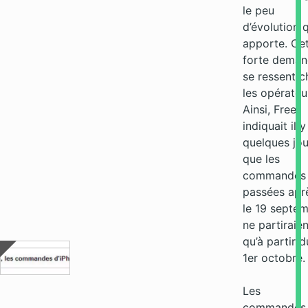
le peu
d’évolution q
apporte. Ce
forte dema
se ressent c
les opérateu
Ainsi, Free
indiquait il y
quelques jou
que les
commandes
passées apr
le 19 septe
ne partiraien
qu’à partir d
1er octobre.
Les
commandes