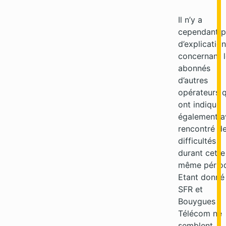
Il n’y a
cependant p
d’explicatio
concernant 
abonnés
d’autres
opérateurs q
ont indiqué
également a
rencontré d
difficultés
durant cette
même pério
Etant donné
SFR et
Bouygues
Télécom ne
semblent