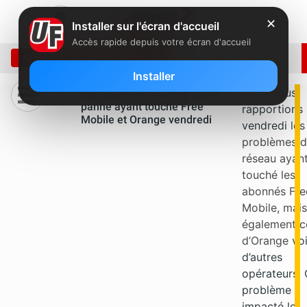
✕
Installer sur l'écran d'accueil
Accès rapide depuis votre écran d'accueil
ARCHIVE: SEPTEMBRE 2012
Installer
Nous vous
Quelques explications sur la
panne ayant touché Free
rapportions
Mobile et Orange vendredi
vendredi
les
problèmes 
réseau ayan
touché les
abonnés Fre
Mobile, mais
également c
d’Orange
voi
d’autres
opérateurs.
problème a
impacté le