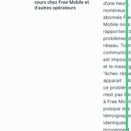
cours chez Free Mobile et
d’une heure,
d’autres opérateurs
nombreux
abonnés Fre
Mobile nous
rapportent 
problèmes 
réseau. Tout
communicat
est impossib
et le messa
"échec rése
apparait . M
ce problème
n’est pas lim
à Free Mobi
puisque des
témoignage
identiques
proviennent