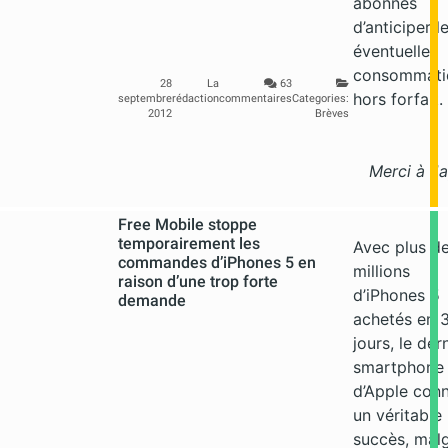
abonnés
d’anticiper l
éventuelles
consommati
28
La
63
hors forfait.
septembre
rédaction
commentaires
Categories:
2012
Brèves
Merci à J
Free Mobile stoppe
temporairement les
Avec plus d
commandes d’iPhones 5 en
millions
raison d’une trop forte
d’iPhones 5
demande
achetés en 
jours, le der
smartphone
d’Apple conn
un véritable
succès, mal