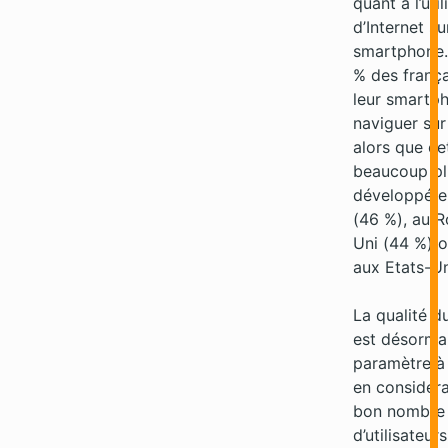
quant à l’util
d’Internet su
smartphone.
% des françai
leur smartp
naviguer sur 
alors que ce
beaucoup pl
développé e
(46 %), au 
Uni (44 %) 
aux Etats-Un
La qualité d
est désorma
paramètre à
en considéra
bon nombre
d’utilisateur