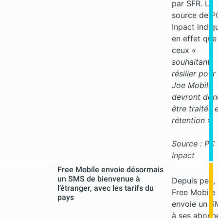
par SFR. La
source de
P
Inpact
indiq
en effet que
ceux
«
souhaitant
résilier pour
Joe Mobile
devront don
être traités 
rétention »
Source :
PC
Inpact
Free Mobile envoie désormais
un SMS de bienvenue à
Depuis peu,
l’étranger, avec les tarifs du
Free Mobile
pays
envoie un S
à ses abonn