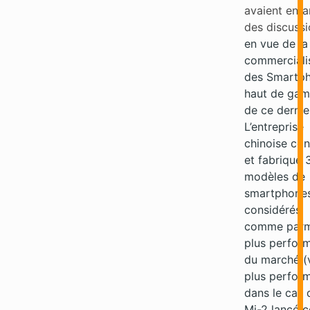
avaient ent
des discuss
en vue de la
commerciali
des Smartp
haut de ga
de ce dernie
L’entreprise
chinoise con
et fabrique 
modèles de
smartphones
considérés
comme parm
plus perfor
du marché (v
plus perfor
dans le cas 
Mi-2 lancé c