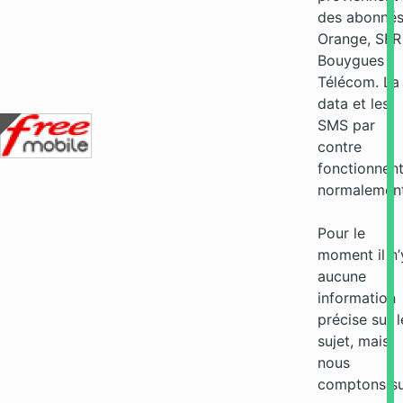
des abonné
Orange, SFR
Bouygues
Télécom. La
data et les
SMS par
contre
fonctionnen
normalement
Pour le
moment il n’
aucune
information
précise sur l
sujet, mais
nous
comptons s