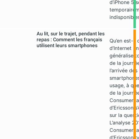
d’iPhone 5 s
temporaire
indisponible
Au lit, sur le trajet, pendant les
repas : Comment les français
Qu’en est-il 
utilisent leurs smartphones
d’Internet e
généralise t
de la journé
l’arrivée des
smartphones
usage, à qu
de la journé
ConsumerL
d’Ericsson s
sur la questi
L’analyse 20
ConsumerL
d’Ericsson p