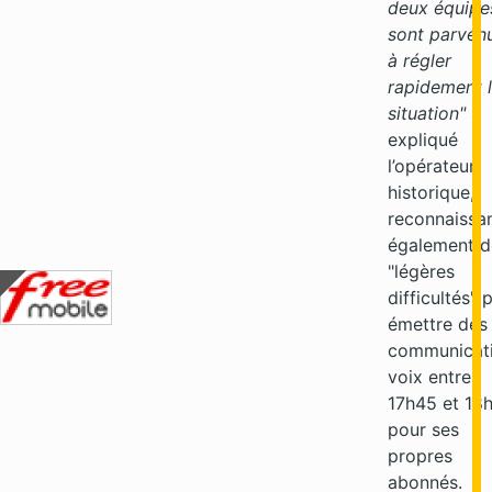
deux équipe
sont parven
à régler
rapidement 
situation"
a
expliqué
l’opérateur
historique,
reconnaissa
également d
"légères
difficultés" 
émettre des
communicat
voix entre
17h45 et 18
pour ses
propres
abonnés.