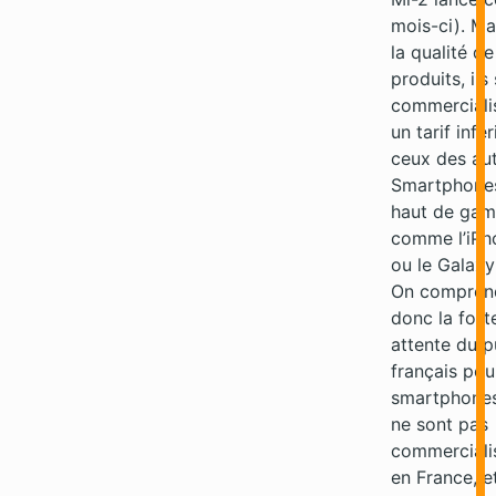
mois-ci). Ma
la qualité de
produits, ils
commerciali
un tarif infér
ceux des au
Smartphone
haut de ga
comme l’iPh
ou le Galaxy 
On compren
donc la fort
attente du p
français pou
smartphones
ne sont pas
commerciali
en France, e