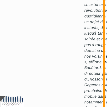
smartphone
révolutionne
quotidienne, 
un objet de 
instants, du 
jusqu’à tard 
soirée et no
pas à rougir
domaine co
nos voisins
», affirme F
Bouétard, pr
directeur gé
d’Ericsson F
Gageons que 
prochaine de
mobile dans 
notamment à