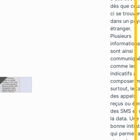
dès que ceu
ci se trouve
dans un pay
étranger.
Plusieurs
informations
sont ainsi
communiqué
comme les
indicatifs à
composer m
surtout, le ta
des appels
reçus ou émi
des SMS et 
la data. Une
bonne initiat
qui permet 