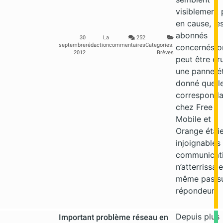
visiblement 
en cause, le
abonnés
30
La
252
septembre
rédaction
commentaires
Categories:
concernés o
2012
Brèves
peut être cr
une panne é
donné que l
corresponda
chez Free
Mobile et
Orange étai
injoignables 
communicat
n’atterrissai
même pas su
répondeur)
Depuis plus
Important problème réseau en