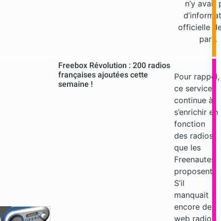
n’y avait 
d’informa
officielle d
part.
Freebox Révolution : 200 radios
françaises ajoutées cette
Pour rappel,
semaine !
ce service
continue à
s’enrichir en
fonction
des radios
que les
Freenautes
proposent.
S’il
manquait
encore des
web radios,