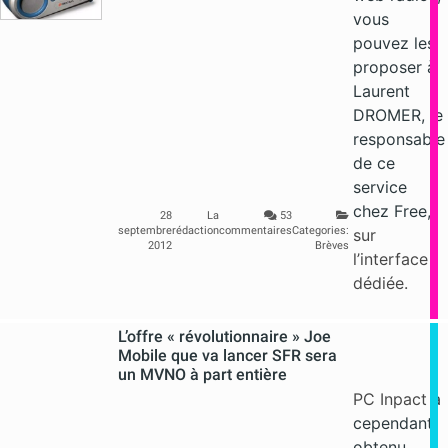
vous
pouvez les
proposer à
Laurent
DROMER, le
responsable
de ce
service
chez Free,
28
La
53
septembre
rédaction
commentaires
Categories:
sur
2012
Brèves
l’interface
dédiée.
L’offre « révolutionnaire » Joe
Mobile que va lancer SFR sera
un MVNO à part entière
PC Inpact
a
cependant
obtenu