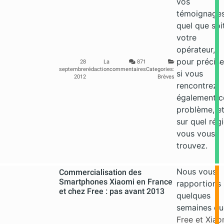
vos
témoignages
quel que soi
votre
opérateur,
pour précise
28
La
871
septembre
rédaction
commentaires
Categories:
si vous
2012
Brèves
rencontrez
également c
problème, e
sur quel rég
vous vous
trouvez.
Nous vous
Commercialisation des
Smartphones Xiaomi en France
rapportions i
et chez Free : pas avant 2013
quelques
semaines qu
Free et Xiao