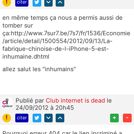
!
citer
en même temps ça nous a permis aussi de
tomber sur
ça:http://www.7sur7.be/7s7/fr/1536/Economie
/article/detail/1500554/2012/09/13/La-
fabrique-chinoise-de-l-iPhone-5-est-
inhumaine.dhtml
allez salut les "inhumains"
Publié
par
Club internet is dead
le
24/09/2012 à 20h45
!
+
-
citer
Pourquoi erreur 404 car le lien incriminé a