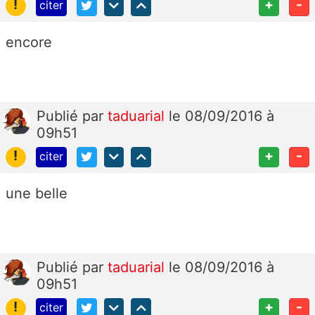
!
+
-
citer
encore
Publié
par
taduarial
le 08/09/2016 à
09h51
!
+
-
citer
une belle
Publié
par
taduarial
le 08/09/2016 à
09h51
!
+
-
citer