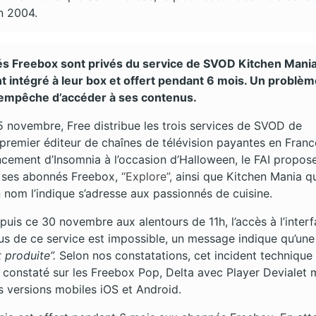
en 2004.
s Freebox sont privés du service de SVOD Kitchen Mani
t intégré à leur box et offert pendant 6 mois. Un problè
empêche d’accéder à ses contenus.
5 novembre, Free distribue les trois services de SVOD de
remier éditeur de chaînes de télévision payantes en Franc
ncement d’Insomnia à l’occasion d’Halloween, le FAI propos
ses abonnés Freebox,
“Explore”,
ainsi que Kitchen Mania q
om l’indique s’adresse aux passionnés de cuisine.
epuis ce 30 novembre aux alentours de 11h, l’accès à l’interf
s de ce service est impossible, un message indique qu’une
t produite”.
Selon nos constatations, cet incident technique 
constaté sur les Freebox Pop, Delta avec Player Devialet 
es versions mobiles iOS et Android.