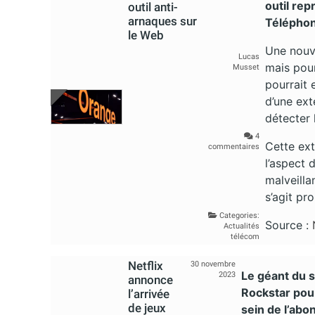
outil re
outil anti-
arnaques sur
Téléphon
le Web
Une nouve
Lucas
mais pour
Musset
pourrait 
d’une ext
détecter 
4
Cette ext
commentaires
l’aspect 
malveilla
s’agit p
Categories:
Source :
Actualités
télécom
Netflix
30 novembre
Le géant du 
2023
annonce
Rockstar pour
l’arrivée
de jeux
sein de l’abo