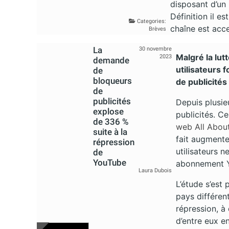
disposant d’un 
Définition il e
Categories:
chaîne est acce
Brèves
La
30 novembre
Malgré la lut
2023
demande
utilisateurs 
de
bloqueurs
de publicités
de
publicités
Depuis plusie
explose
publicités. Ce
de 336 %
web All Abou
suite à la
fait augmente
répression
utilisateurs n
de
YouTube
abonnement 
Laura Dubois
L’étude s’est
pays différent
répression, à
d’entre eux e