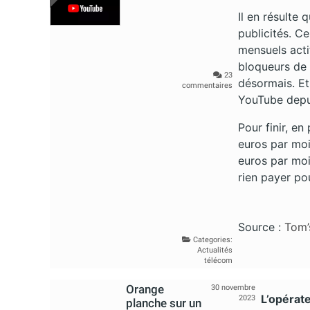
Il en résulte
publicités. Ce
mensuels acti
bloqueurs de p
23
désormais. Et
commentaires
YouTube depui
Pour finir, e
euros par moi
euros par moi
rien payer po
Source :
Tom’
Categories:
Actualités
télécom
Orange
30 novembre
L’opérat
2023
planche sur un