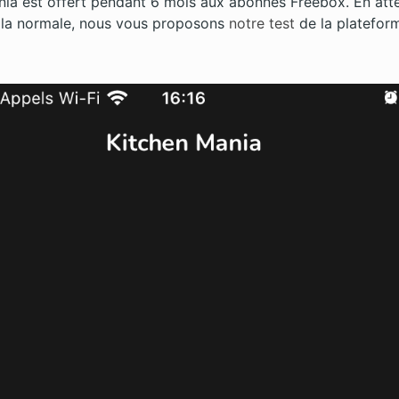
nia est offert pendant 6 mois aux abonnés Freebox. En att
à la normale, nous vous proposons
notre test
de la platefor