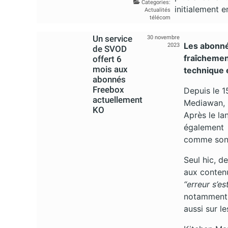
Categories:
initialement 
Actualités
télécom
Un service
30 novembre
Les abonné
2023
de SVOD
fraîchemen
offert 6
mois aux
technique 
abonnés
Freebox
Depuis le 1
actuellement
Mediawan, p
KO
Après le la
également 
comme son n
Seul hic, d
aux contenu
“erreur s’es
notamment 
aussi sur l