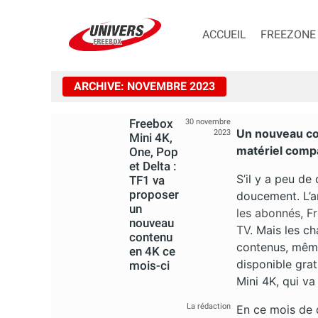
ACCUEIL
FREEZONE
ARCHIVE: NOVEMBRE 2023
Freebox
30 novembre
Un nouveau co
2023
Mini 4K,
matériel compa
One, Pop
et Delta :
S’il y a peu de
TF1 va
proposer
doucement. L’a
un
les abonnés, F
nouveau
TV
. Mais les c
contenu
contenus, même 
en 4K ce
disponible gra
mois-ci
Mini 4K, qui va
La rédaction
En ce mois de d