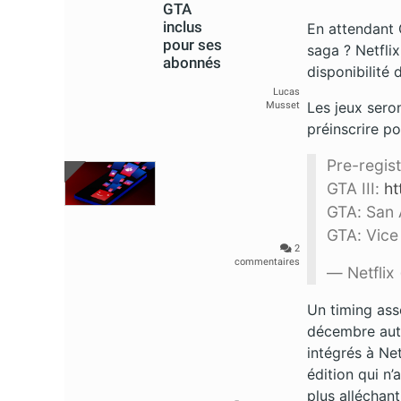
GTA
inclus
En attendant 
pour ses
saga ? Netfli
abonnés
disponibilité
Lucas
Les jeux sero
Musset
préinscrire po
Pre-regist
GTA III:
ht
GTA: San
GTA: Vice
2
commentaires
— Netflix 
Un timing ass
décembre auto
intégrés à Net
édition qui n’
plus alléchant