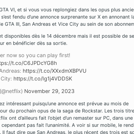
GTA VI, et si vous vous replongiez dans les opus plus ancie
x s’est fendu d’une annonce surprenante sur X en annonant l
 de GTA III, San Andreas et Vice City au sein de son abonne
nt disponibles dès le 14 décembre mais il est possible de s
ur en bénéficier dès sa sortie.
er now so you can play first!
tps://t.co/C6JPDcYG8h
 Andreas:
https://t.co/XXxdmXBPVU
 City:
https://t.co/Ig1j4VDDSK
(@netflix)
November 29, 2023
ez intéressant puisqu’une annonce est prévue au mois de
ur du prochain opus de la saga de Rockstar. Les trois titr
flix ont d’ailleurs fait l’objet d’un remaster sur PC, dans une
a cependant pas fait l’unanimité. A voir si sur mobile, le ren
. Il faut dire que San Andreas, le plus récent des trois est so