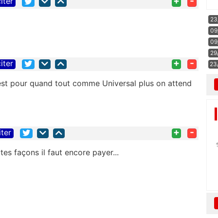
+
-
iter
23
09
09
29
+
-
iter
23
'est pour quand tout comme Universal plus on attend
+
-
iter
tes façons il faut encore payer...