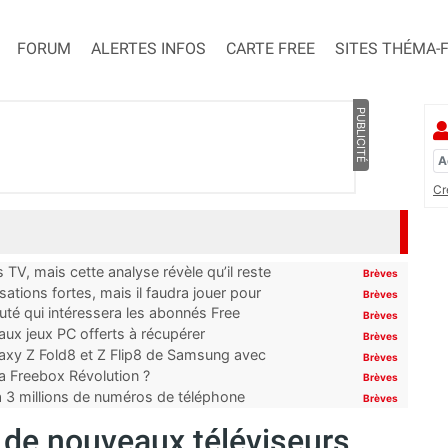
FORUM
ALERTES INFOS
CARTE FREE
SITES THÉMA-
PUBLICITÉ
Cr
TV, mais cette analyse révèle qu’il reste
Brèves
ations fortes, mais il faudra jouer pour
Brèves
uté qui intéressera les abonnés Free
Brèves
x jeux PC offerts à récupérer
Brèves
laxy Z Fold8 et Z Flip8 de Samsung avec
Brèves
 la Freebox Révolution ?
Brèves
’à 3 millions de numéros de téléphone
Brèves
de nouveaux téléviseurs