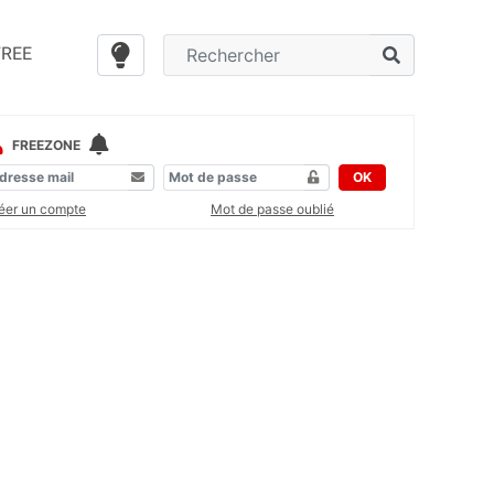
FREE
FREEZONE
OK
éer un compte
Mot de passe oublié