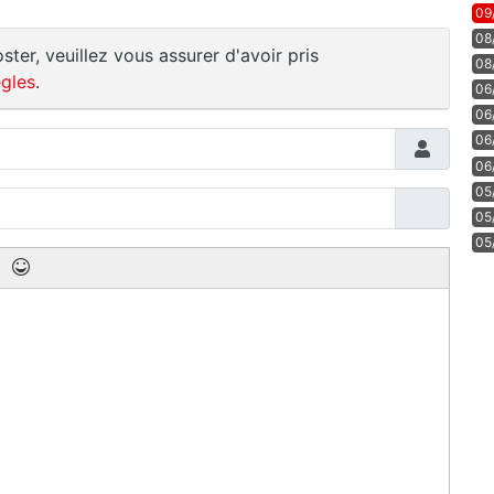
09
08
ster, veuillez vous assurer d'avoir pris
08
gles
.
06
06
06
06
05
05
05