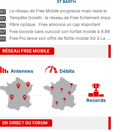
ST BARTH
Le réseau de Free Mobile progresse mais reste le
/01
m
...
Tempête Goretti : le réseau de Free fortement impa
/01
...
Fibre optique : Free annonce un cap important
/10
pass
...
Free booste sans surcoût son forfait mobile à 9,99
/07
...
Free Pro lance son offre de flotte mobile 5G à La
...
/05
RÉSEAU FREE MOBILE
Antennes
Débits
Records
EN DIRECT DU FORUM