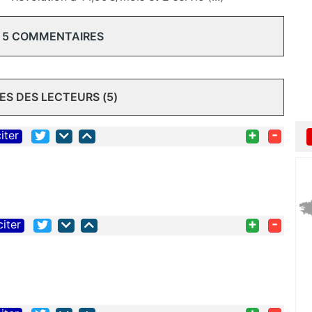
 5 COMMENTAIRES
S DES LECTEURS (5)
+
-
iter
+
-
citer