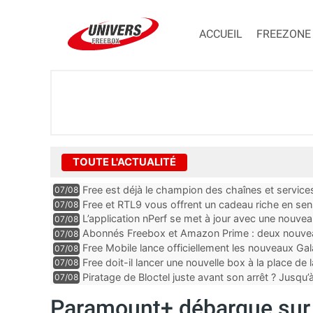
ACCUEIL
FREEZONE
TOUTE L'ACTUALITÉ
Free est déjà le champion des chaînes et services 
07/08
encore au moin...
Free et RTL9 vous offrent un cadeau riche en sens
07/08
l’obtenir
L’application nPerf se met à jour avec une nouvea
07/08
Mobile, Orange, SFR ...
Abonnés Freebox et Amazon Prime : deux nouveau
07/08
Free Mobile lance officiellement les nouveaux Ga
07/08
des promos et des cadeaux
Free doit-il lancer une nouvelle box à la place de
07/08
Piratage de Bloctel juste avant son arrêt ? Jusqu
07/08
auraient fuité
Paramount+ débarque sur 