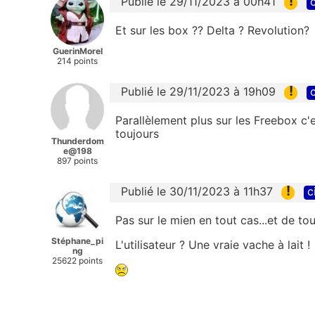
!
Publié le 29/11/2023 à 00h41
c
Et sur les box ?? Delta ? Revolution?
GuerinMorel
214 points
!
Publié le 29/11/2023 à 19h09
c
Parallèlement plus sur les Freebox c
toujours
Thunderdom
e@198
897 points
!
Publié le 30/11/2023 à 11h37
c
Pas sur le mien en tout cas...et de tou
Stéphane_pi
L'utilisateur ? Une vraie vache à lait !
ng
25622 points