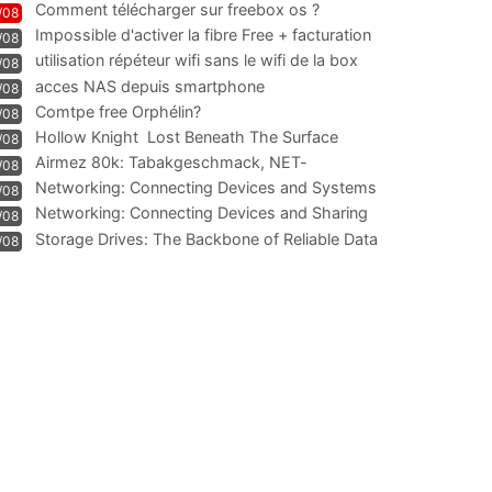
Comment télécharger sur freebox os ?
/08
Impossible d'activer la fibre Free + facturation
/08
résiliation
utilisation répéteur wifi sans le wifi de la box
/08
acces NAS depuis smartphone
/08
Comtpe free Orphélin?
/08
Hollow Knight  Lost Beneath The Surface
/08
Airmez 80k: Tabakgeschmack, NET-
/08
Technologie und Leistung im
Networking: Connecting Devices and Systems
/08
Networking: Connecting Devices and Sharing
/08
Information
Storage Drives: The Backbone of Reliable Data
/08
Management