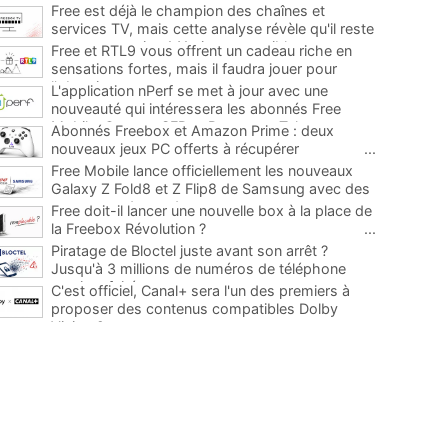
Free est déjà le champion des chaînes et
services TV, mais cette analyse révèle qu'il reste
encore au moins 141 ajouts possibles
...
Free et RTL9 vous offrent un cadeau riche en
sensations fortes, mais il faudra jouer pour
l'obtenir
...
L'application nPerf se met à jour avec une
nouveauté qui intéressera les abonnés Free
Mobile, Orange, SFR et Bouygues Telecom
...
Abonnés Freebox et Amazon Prime : deux
nouveaux jeux PC offerts à récupérer
...
Free Mobile lance officiellement les nouveaux
Galaxy Z Fold8 et Z Flip8 de Samsung avec des
promos et des cadeaux
...
Free doit-il lancer une nouvelle box à la place de
la Freebox Révolution ?
...
Piratage de Bloctel juste avant son arrêt ?
Jusqu'à 3 millions de numéros de téléphone
auraient fuité
...
C'est officiel, Canal+ sera l'un des premiers à
proposer des contenus compatibles Dolby
Vision 2
...