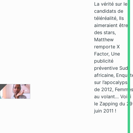
La vérité sur les
candidats de
téléréalité, Ils
aimeraient être
des stars,
Matthew
remporte X
Factor, Une
publicité
préventive Sud-
africaine, Enquêt
sur l’apocalypse
de 2012, Femme
au volant… Voici
le Zapping du 29
juin 2011 !