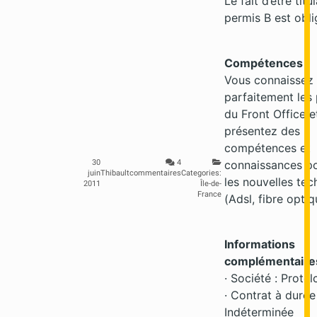
Le fait d’être titu
permis B est obli
Compétences :
Vous connaissez
parfaitement les
du Front Office e
présentez des
compétences et
connaissances po
30
4
juin
Thibault
commentaires
Categories:
les nouvelles tec
2011
Île-de-
France
(Adsl, fibre optiq
Informations
complémentaires
· Société : Protel
· Contrat à durée
Indéterminée