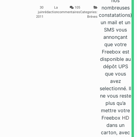
nos
nombreuses
30
La
105
juin
rédaction
commentaires
Categories:
constatations)
2011
Brèves
un mail et un
SMS vous
annonçant
que votre
Freebox est
disponible au
dépôt UPS
que vous
avez
selectionné. Il
ne vous reste
plus qu’a
mettre votre
Freebox
HD
dans un
carton, avec