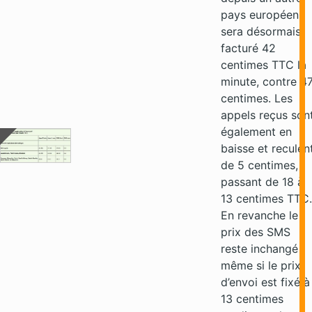
pays européen
sera désormais
facturé 42
centimes TTC la
minute, contre 4
centimes. Les
appels reçus son
également en
baisse et reculen
de 5 centimes,
passant de 18 à
13 centimes TTC.
En revanche le
prix des SMS
reste inchangé
même si le prix
d’envoi est fixé à
13 centimes