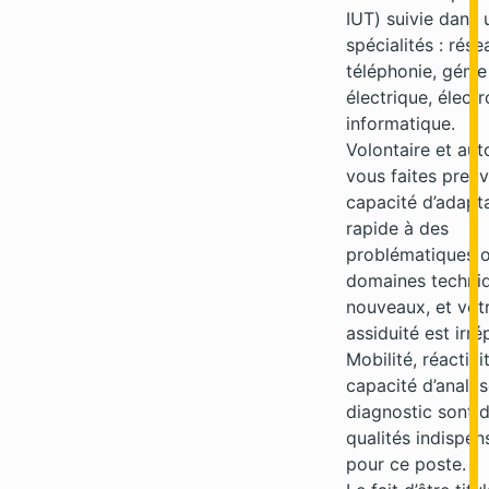
IUT) suivie dans 
spécialités : rése
téléphonie, génie
électrique, élect
informatique.
Volontaire et au
vous faites preuv
capacité d’adapt
rapide à des
problématiques 
domaines techni
nouveaux, et vot
assiduité est irr
Mobilité, réactivi
capacité d’analys
diagnostic sont 
qualités indispen
pour ce poste.