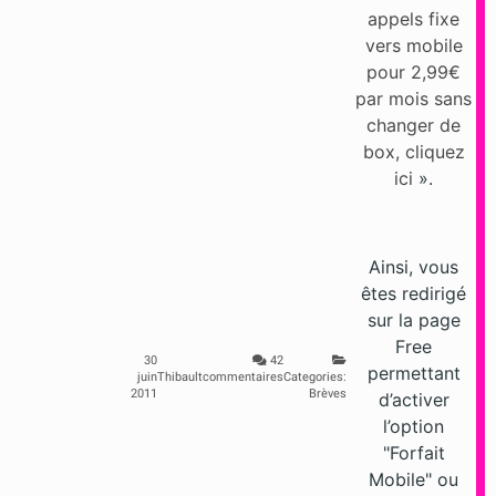
appels fixe
vers mobile
pour 2,99€
par mois sans
changer de
box,
cliquez
ici
».
Ainsi, vous
êtes redirigé
sur la page
Free
30
42
permettant
juin
Thibault
commentaires
Categories:
2011
Brèves
d’activer
l’option
"Forfait
Mobile" ou