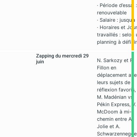
· Période d’essai 
renouvelable
· Salaire : jusqu’
· Horaires et Jou
travaillés : selon
planning à définir
Zapping du mercredi 29
N. Sarkozy et F.
juin
Fillon en
déplacement ave
leurs sujets de
réflexion favoris,
M. Madénian vs
Pékin Express, V.
McDoom à mi-
chemin entre A.
Jolie et A.
Schwarzennegger