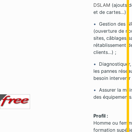
DSLAM
(ajouts d
et de cartes…) ;
Gestion des
N
(ouverture de n
sites, câblages/s
rétablissement d
clients…) ;
Diagnostiquer, 
les pannes résea
besoin intervenir 
Assurer la mai
des équipement
Profil :
Homme ou femm
formation supéri