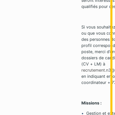
seront intéressés
qualifiés pour ce
Si vous souhaitez
ou que vous con
des personnes do
profil correspond
poste, merci d’en
dossiers de cand
(CV + LM) à
recrutement.n3@p
en indiquant en o
coordinateur + 7
Missions :
Gestion et ext