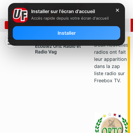
✕
Installer sur l'écran d'accueil
Accès rapide depuis votre écran d'accueil
ARCHIVE: JUIN 2011
Installer
Nouveauté Freebox Radio :
Deux nouvelles
Ecoutez Ortc Radio et
Radio Vag
radios ont fait
leur apparition
dans la zap
liste radio sur
Freebox TV.