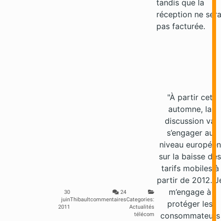
tandis que la
réception ne ser
pas facturée.
"À partir cet
automne, la
discussion va
s’engager au
niveau européen
sur la baisse des
tarifs mobiles à
partir de 2012. J
m’engage à
30
24
juin
Thibault
commentaires
Categories:
protéger les
2011
Actualités
consommateurs
télécom