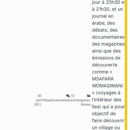
jour à 20h30 et
à 21h30, et un
journal en
arabe, des
débats, des
documentaires,
des magazines
ainsi que des
émissions de
découverte
comme «
MSAFARA
WOMASIWANI
» (voyages à
30
10
l’intérieur des
juin
Thibault
commentaires
Categories:
2011
Brèves
îles) qui a pour
objectif de
faire découvrir
un village ou