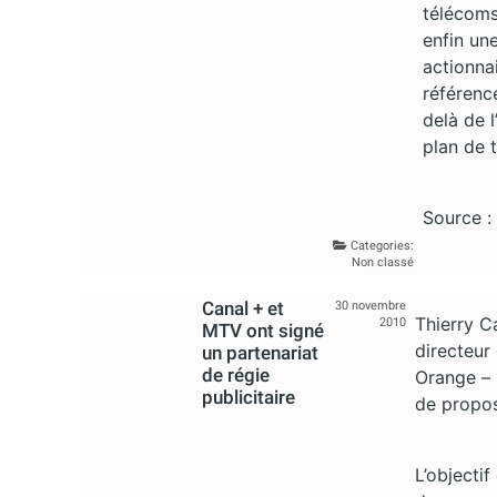
télécoms
enfin un
actionnai
référenc
delà de l
plan de 
Source :
Categories:
Non classé
Canal + et
30 novembre
Thierry 
2010
MTV ont signé
directeur
un partenariat
de régie
Orange – L
publicitaire
de propos
L’objectif