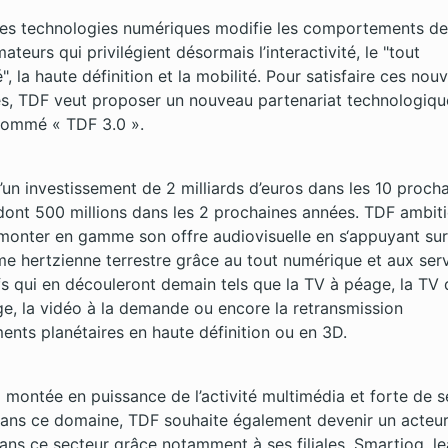
des technologies numériques modifie les comportements de
eurs qui privilégient désormais l’interactivité, le "tout
, la haute définition et la mobilité. Pour satisfaire ces nouv
s, TDF veut proposer un nouveau partenariat technologiqu
 nommé « TDF 3.0 ».
 d’un investissement de 2 milliards d’euros dans les 10 proch
dont 500 millions dans les 2 prochaines années. TDF ambit
 monter en gamme son offre audiovisuelle en s‘appuyant sur
me hertzienne terrestre grâce au tout numérique et aux ser
ifs qui en découleront demain tels que la TV à péage, la TV 
ge, la vidéo à la demande ou encore la retransmission
ents planétaires en haute définition ou en 3D.
a montée en puissance de l’activité multimédia et forte de s
ans ce domaine, TDF souhaite également devenir un acteu
ans ce secteur grâce notamment à ses filiales, Smartjog, l