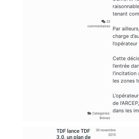
raisonnabl
tenant com
23
commentaires
Par ailleur
charge d’a
l’opérateur
Cette décis
l’entrée da
l’incitatio
les zones t
L’opérateur
de l’ARCEP,
dans les i
Categories:
Brèves
TDF lance TDF
30 novembre
2010
3.0, un plan de