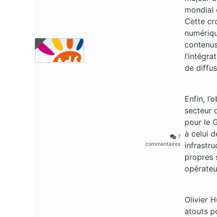
mondial 
Cette cr
numériqu
contenus 
l’intégr
de diffu
Enfin, l’
secteur d
pour le G
à celui d
7
infrastr
commentaires
propres 
opérateu
Olivier 
atouts po