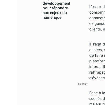
développement
L’essor 
pour répondre
consommat
aux enjeux du
numérique
connecté"
exigence
clients,
Il s’agit
années, 
de faire
platefor
interact
rattrapa
d’évènem
Thibault
Face à l
succès d
majeur d