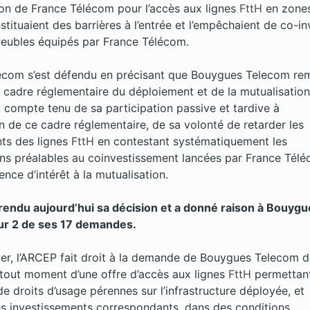
ion de France Télécom pour l’accès aux lignes
FttH
en zones
tituaient des barrières à l’entrée et l’empêchaient de co-in
meubles équipés par France Télécom.
écom s’est défendu en précisant que Bouygues Telecom rem
e cadre réglementaire du déploiement et de la mutualisatio
, compte tenu de sa participation passive et tardive à
on de ce cadre réglementaire, de sa volonté de retarder les
ts des lignes
FttH
en contestant systématiquement les
ons préalables au coinvestissement lancées par France Télé
nce d’intérêt à la mutualisation.
rendu aujourd’hui sa décision et a donné raison à Bouygu
ur 2 de ses 17 demandes.
lier, l’ARCEP fait droit à la demande de Bouygues Telecom 
 tout moment d’une offre d’accès aux lignes
FttH
permettan
de droits d’usage pérennes sur l’infrastructure déployée, et
les investissements correspondants, dans des conditions