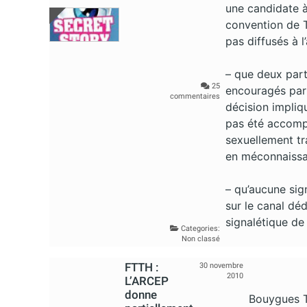
une candidate à 
convention de TF
pas diffusés à l
– que deux part
25
encouragés par 
commentaires
décision impliq
pas été accomp
sexuellement tra
en méconnaissan
– qu’aucune sig
sur le canal déd
signalétique de 
Categories:
Non classé
FTTH :
30 novembre
2010
L’ARCEP
donne
Bouygues Te