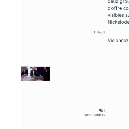
deux group
d’offre c
visibles 
Nickelod
Thibault
Visionnez 
3
commentaires