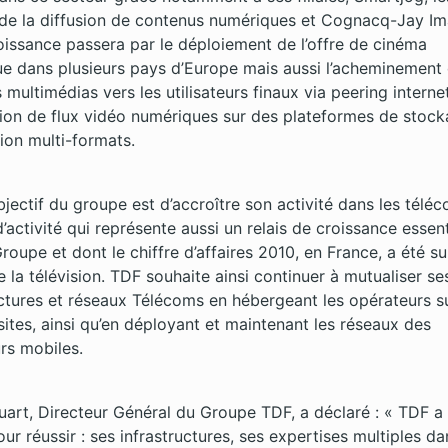
de la diffusion de contenus numériques et Cognacq-Jay Im
oissance passera par le déploiement de l’offre de cinéma
e dans plusieurs pays d’Europe mais aussi l’acheminement
multimédias vers les utilisateurs finaux via peering interne
ation de flux vidéo numériques sur des plateformes de stock
sion multi-formats.
objectif du groupe est d’accroître son activité dans les télé
’activité qui représente aussi un relais de croissance essent
roupe et dont le chiffre d’affaires 2010, en France, a été s
e la télévision. TDF souhaite ainsi continuer à mutualiser se
uctures et réseaux Télécoms en hébergeant les opérateurs s
sites, ainsi qu’en déployant et maintenant les réseaux des
rs mobiles.
Huart, Directeur Général du Groupe TDF, a déclaré : « TDF a 
ur réussir : ses infrastructures, ses expertises multiples da