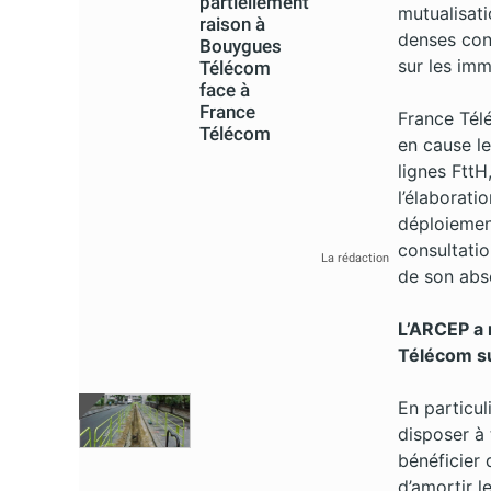
partiellement
mutualisat
raison à
denses cons
Bouygues
sur les im
Télécom
face à
France
France Tél
Télécom
en cause l
lignes FttH
l’élaborati
déploiemen
consultati
La rédaction
de son abse
L’ARCEP a 
Télécom s
En particu
disposer à
bénéficier 
d’amortir 