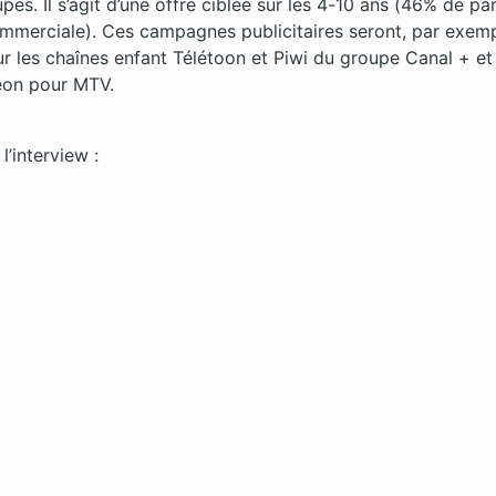
es. Il s’agit d’une offre ciblée sur les 4-10 ans (46% de pa
ommerciale). Ces campagnes publicitaires seront, par exemp
sur les chaînes enfant Télétoon et Piwi du groupe Canal + et
eon pour MTV.
l’interview :