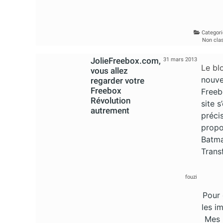
Categori
Non cla
JolieFreebox.com,
31 mars 2013
Le bl
vous allez
nouve
regarder votre
Freebox
Freeb
Révolution
site s
autrement
préci
propo
Batma
Trans
fouzi
Pour 
les i
Mes 