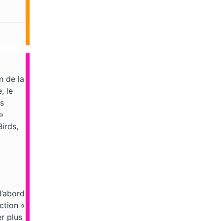
n de la
, le
us
 »
irds,
d’abord
ction «
r plus