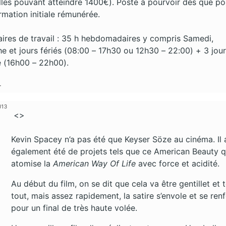
les pouvant atteindre 1400€). Poste à pourvoir dès que po
rmation initiale rémunérée.
aires de travail : 35 h hebdomadaires y compris Samedi,
e et jours fériés (08:00 – 17h30 ou 12h30 – 22:00) + 3 jou
 (16h00 – 22h00).
r
013
<>
Kevin Spacey n’a pas été que Keyser Söze au cinéma. Il 
également été de projets tels que ce American Beauty q
atomise la
American Way Of Life
avec force et acidité.
Au début du film, on se dit que cela va être gentillet et 
tout, mais assez rapidement, la satire s’envole et se ren
pour un final de très haute volée.