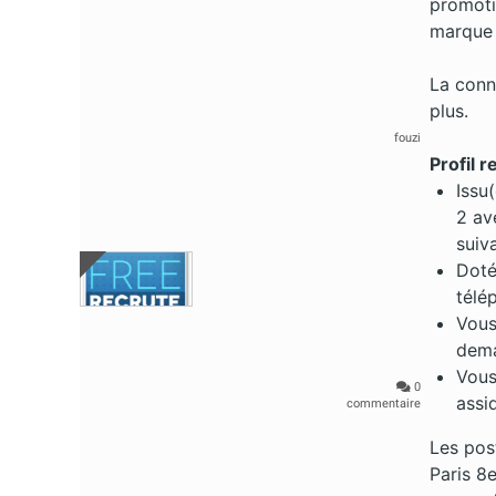
promotio
marque a
La conn
plus.
fouzi
Profil 
Issu
2 av
suiv
Doté
télé
Vous
dema
Vous
0
assid
commentaire
Les pos
Paris 8e