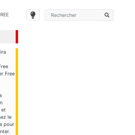
FREE
ira
Free
er Free
a
en
 et
sez le
e pour
nter.