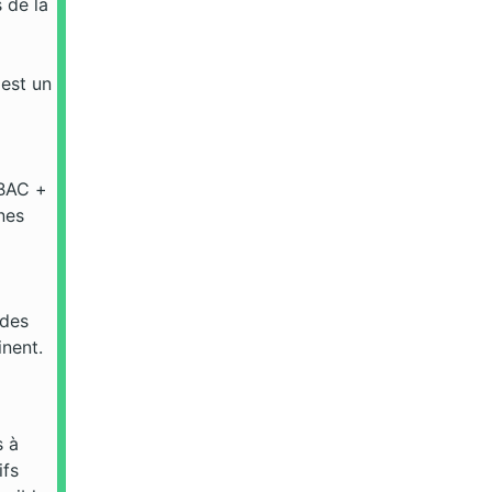
s de la
 est un
 BAC +
nes
 des
nent.
s à
ifs