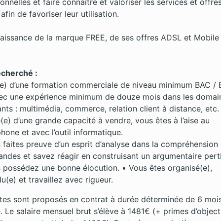
nnelles et faire connaître et valoriser les services et offre
fin de favoriser leur utilisation.
aissance de la marque FREE, de ses offres
ADSL
et Mobile
recherché :
(e) d’une formation commerciale de niveau minimum BAC /
ec une expérience minimum de douze mois dans les domai
ants : multimédia, commerce, relation client à distance, etc.
(e) d’une grande capacité à vendre, vous êtes à l’aise au
phone et avec l’outil informatique.
 faites preuve d’un esprit d’analyse dans la compréhension
ndes et savez réagir en construisant un argumentaire perti
 possédez une bonne élocution. • Vous êtes organisé(e),
u(e) et travaillez avec rigueur.
tes sont proposés en contrat à durée déterminée de 6 moi
. Le salaire mensuel brut s’élève à 1481€ (+ primes d’object