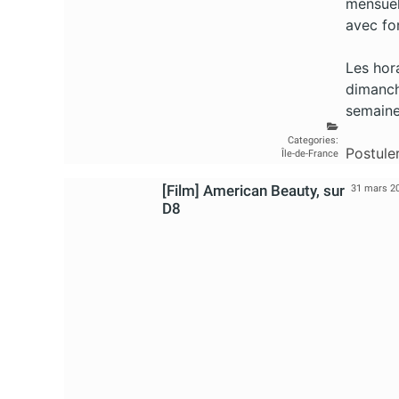
mensuel
avec fo
Les hor
dimanch
semaine
Categories:
Postule
Île-de-France
[Film] American Beauty, sur
31 mars 2
D8