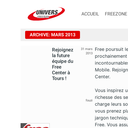
ACCUEIL
FREEZONE
ARCHIVE: MARS 2013
Free poursuit l
Rejoignez
31 mars
2013
la future
prochainement 
équipe du
incontournables
Free
Mobile. Rejoign
Center à
Center.
Tours !
Vous inspirez u
richesse des se
fouzi
charge leurs s
vous prenez pla
jargon techniq
Free. Vous assu