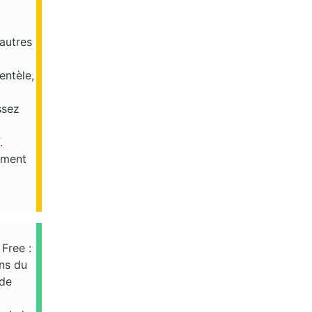
autres
entèle,
ssez
.
ement
Free :
ins du
 de