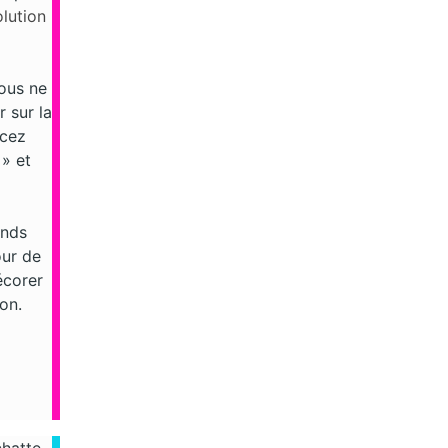
lution
vous ne
 sur la
acez
 » et
onds
our de
écorer
on.