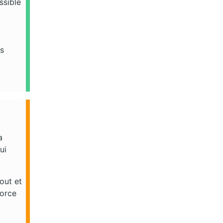
ssible
rs
a
ui
tout et
force