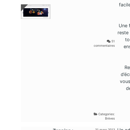
faci
Une f
reste
to
51
ens
commentaires
Re
d’éc
vous
d
Categories:
Brèves
31 mars 2013