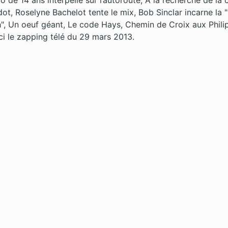
 de 14 ans interpellé sur l’autoroute, A la recherche de la 
dot, Roselyne Bachelot tente le mix, Bob Sinclar incarne la 
", Un oeuf géant, Le code Hays, Chemin de Croix aux Phili
ci le zapping télé du 29 mars 2013.