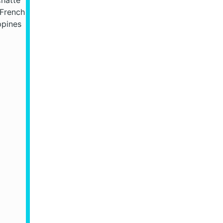
chatte
"French
ppines