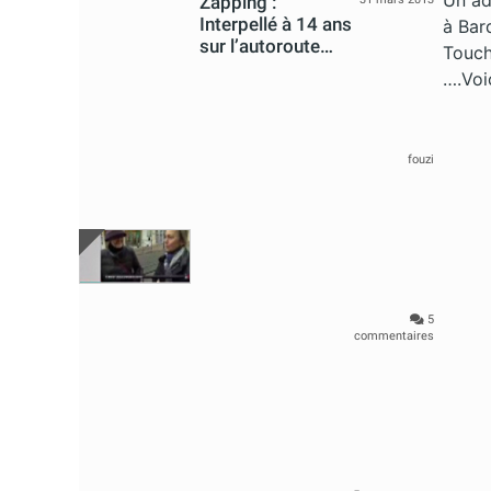
Un ado
Zapping :
Interpellé à 14 ans
à Bar
sur l’autoroute…
Touch
….Voi
fouzi
5
commentaires