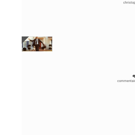
christo
commentai