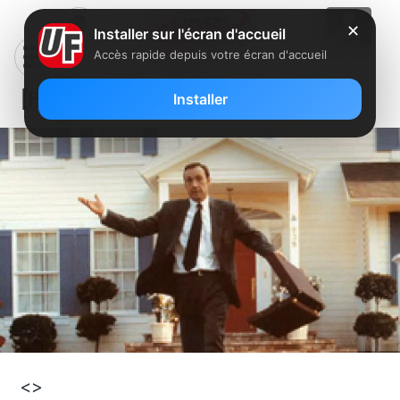
✕
Installer sur l'écran d'accueil
Accès rapide depuis votre écran d'accueil
[Film] American Beauty, sur D8
Installer
<>