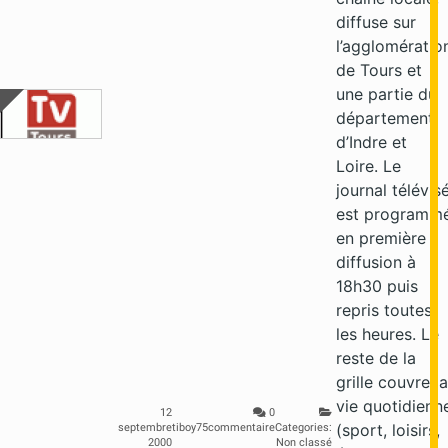
diffuse sur
l’agglomératio
de Tours et
une partie du
département
d’Indre et
Loire. Le
journal télévis
est programm
en première
diffusion à
18h30 puis
repris toutes
les heures. Le
reste de la
grille couvre la
vie quotidienn
12
0
(sport, loisirs,
septembre
tiboy75
commentaire
Categories:
2000
Non classé