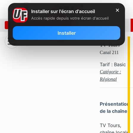
✕
Installer sur l'écran d'accueil
Accès rapide depuis votre écran d'accueil
ARCHIVE: SEPTEMBRE 2000
Installer
211 – TV Tours
TV Tours
Canal 211
Tarif : Basic
Catégorie :
Régional
Présentation
de la chaîne
TV Tours,
chaîne locale,