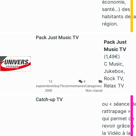
économie,
santé…) des
habitants de la
région.
Pack Just Music TV
Pack Just
Music TV
(1,49€)
C Music,
Jukebox,
Rock TV,
12
4
Relax TV
septembre
tiboy75
commentaires
Categories:
2000
Non classé
Catch-up TV
ou « séance d
rattrapage »
qui permet de
revoir grâce à
la Vidéo à la