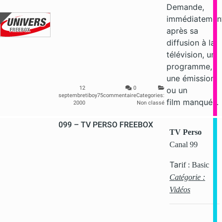
Demande,
immédiatemen
après sa
diffusion à la
télévision, un
programme,
une émission
12
0
ou un
septembre
tiboy75
commentaire
Categories:
film manqués.
2000
Non classé
099 – TV PERSO FREEBOX
TV Perso
Canal 99
Tar
if : Basic
Catégorie :
Vidéos