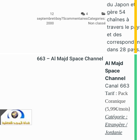
du Japon et
gère 54
12
4
chaînes à
septembre
tiboy75
commentaires
Categories:
2000
Non classé
travers le pay
et des
correspondan
dans 28 pays.
663 – Al Majd Space Channel
Al Majd
Space
Channel
Canal 663
Tarif :
Pack
Coranique
)
(5,99€/mois
Catégorie :
Etrangère /
Jordanie