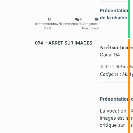
Présentation
de la chaîne
12
0
septembre
tiboy75
commentaire
Categories:
2000
Non classé
094 – ARRET SUR IMAGES
Arrêt sur Image
Canal 94
Tarif : 2.50€/mois
Catégorie : Mini 
Présentation d
La vocation d’
images est la r
critique sur le