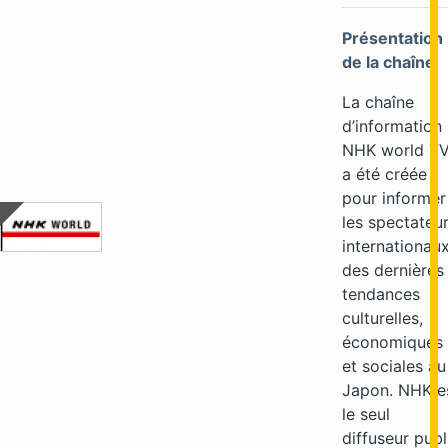
Présentation
de la chaîne
La chaîne
d’information
NHK world T
a été créée
pour informer
les spectateu
internationau
des dernières
tendances
culturelles,
économiques
et sociales au
Japon. NHK e
le seul
diffuseur publ