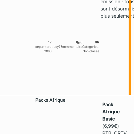
émission : tou
sont désormais
plus seulement 
12
0
septembre
tiboy75
commentaire
Categories:
2000
Non classé
Packs Afrique
Pack
Afrique
Basic
(6,99€)
RTB, CRTV,