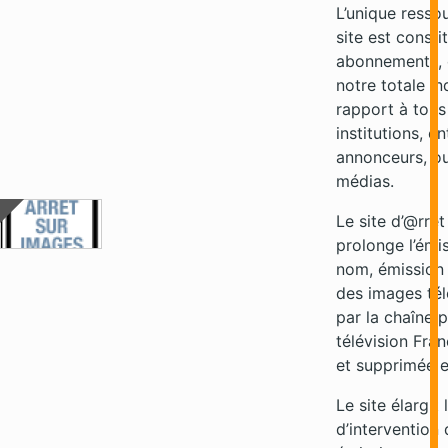
L’unique resso
site est consti
abonnements, c
notre totale i
rapport à tous
institutions, en
annonceurs, ou
médias.
Le site d’@rrê
prolonge l’ém
nom, émission 
des images tél
par la chaîne 
télévision Fra
et supprimée e
Le site élargit
d’intervention 