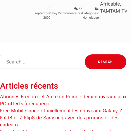
Africable,
12
55
TAMTAM TV
septembre
tiboy75
commentaires
Categories:
2000
Non classé
Search
for:
Articles récents
Abonnés Freebox et Amazon Prime : deux nouveaux jeux
PC offerts à récupérer
Free Mobile lance officiellement les nouveaux Galaxy Z
Fold8 et Z Flip8 de Samsung avec des promos et des
cadeaux