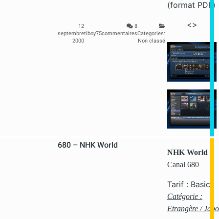
(format PDF)
<>
12
8
septembre
tiboy75
commentaires
Categories:
2000
Non classé
680 – NHK World
NHK World
Canal 680
Tarif : Basic
Catégorie :
Etrangère / Jap