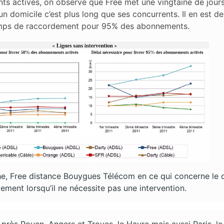
s activés, on observe que Free met une vingtaine de jour
un domicile c’est plus long que ses concurrents. Il en est 
emps de raccordement pour 95% des abonnements.
e, Free distance Bouygues Télécom en ce qui concerne le d
ement lorsqu’il ne nécessite pas une intervention.
près Rouen, Angers et Troyes, le Havre mais aussi Paris, le