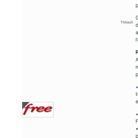
p
G
Thibault
d
a
l
P
A
m
p
t
e
F
•
p