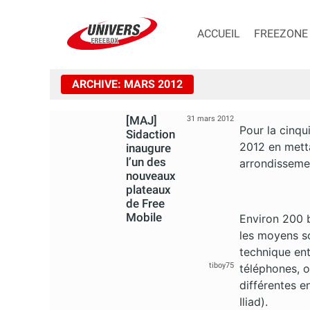
ACCUEIL
FREEZONE
ARCHIVE: MARS 2012
[MAJ]
31 mars 2012
Pour la cinqu
Sidaction
2012 en metta
inaugure
l’un des
arrondissemen
nouveaux
plateaux
de Free
Mobile
Environ 200 
les moyens s
technique en
tiboy75
téléphones, o
différentes e
Iliad).