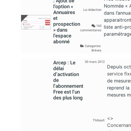
: Ajout de
Nommée « An
l’option «
La rédaction
Annuaires
dans l’annua
et
apparaitront
prospection
160
liste anti-p
» dans
commentaires
paramétrages
l’espace
abonné
Categories:
Brèves
Arcep : Le
30 mars 2012
Depuis oct
délai
service fix
d’activation
de
de mesures
l’abonnement
reprend la
Free est l’un
mesures mi
des plus long
<>
Thibault
Concernant