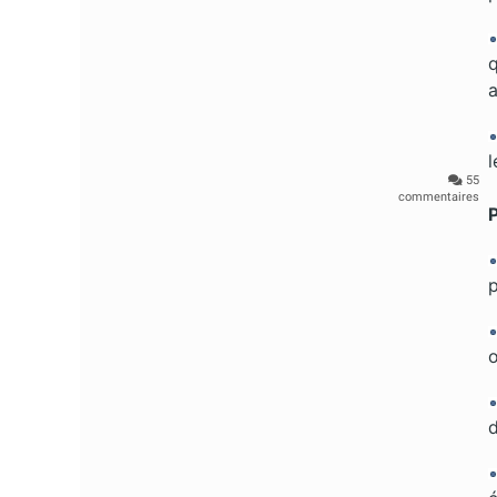
q
l
55
commentaires
P
p
o
d