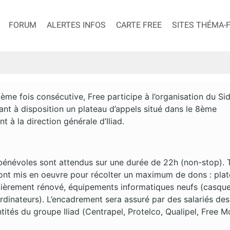
FORUM
ALERTES INFOS
CARTE FREE
SITES THÉMA-
ième fois consécutive, Free participe à l’organisation du Si
nt à disposition un plateau d’appels situé dans le 8ème
t à la direction générale d’Iliad.
bénévoles sont attendus sur une durée de 22h (non-stop). 
ont mis en oeuvre pour récolter un maximum de dons : pla
tièrement rénové, équipements informatiques neufs (casque
rdinateurs). L’encadrement sera assuré par des salariés des
ntités du groupe Iliad (Centrapel, Protelco, Qualipel, Free M