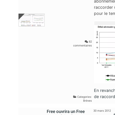
abonnement
raccorder 
pour le t
82
commentaires
En revanch
de raccord
Categories:
Brèves
Free ouvrira un Free
30 mars 2012
A