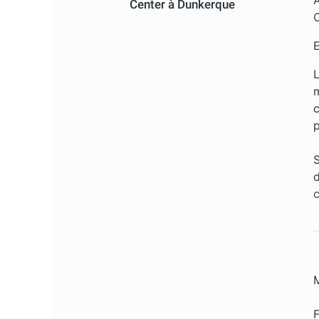
Center à Dunkerque
C
E
L
m
c
p
S
d
c
F