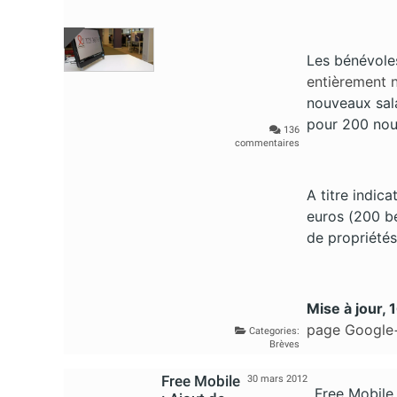
Les bénévole
entièrement n
nouveaux sala
pour 200 nou
136
commentaires
A titre indica
euros (200 bé
de propriétés
Mise à jour,
page Google+
Categories:
Brèves
Free Mobile
30 mars 2012
Free Mobile 