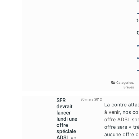
t
C
Categories:
Brèves
SFR
30 mars 2012
La contre att
devrait
à venir
, nos co
lancer
lundi une
offre
ADSL
spé
offre
offre sera « tr
spéciale
aucune offre c
ADSL « «