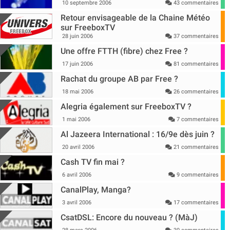
10 septembre 2006
43 commentaires
Retour envisageable de la Chaine Météo
sur FreeboxTV
28 juin 2006
37 commentaires
Une offre FTTH (fibre) chez Free ?
17 juin 2006
81 commentaires
Rachat du groupe AB par Free ?
18 mai 2006
26 commentaires
Alegria également sur FreeboxTV ?
1 mai 2006
7 commentaires
Al Jazeera International : 16/9e dès juin ?
20 avril 2006
21 commentaires
Cash TV fin mai ?
6 avril 2006
9 commentaires
CanalPlay, Manga?
3 avril 2006
17 commentaires
CsatDSL: Encore du nouveau ? (MàJ)