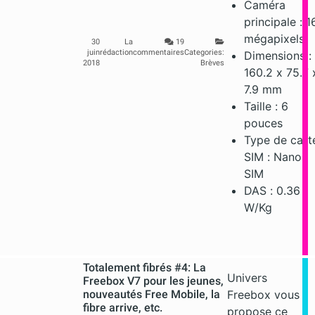
Caméra
principale : 1
mégapixels
30
La
19
juin
rédaction
commentaires
Categories:
Dimensions :
2018
Brèves
160.2 x 75.7 
7.9 mm
Taille : 6
pouces
Type de cart
SIM : Nano
SIM
DAS : 0.36
W/Kg
Totalement fibrés #4: La
Univers
Freebox V7 pour les jeunes,
nouveautés Free Mobile, la
Freebox vous
fibre arrive, etc.
propose ce