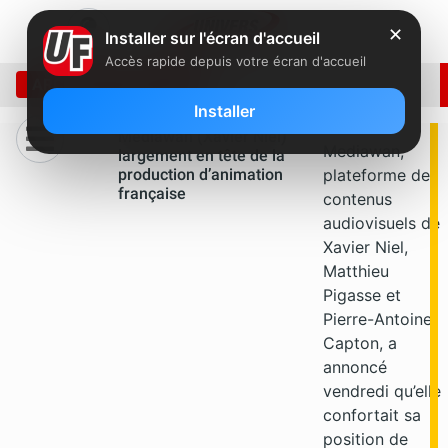
✕
Installer sur l'écran d'accueil
Accès rapide depuis votre écran d'accueil
ARCHIVE: JUIN 2018
Installer
Mediawan (Xavier Niel)
Mediawan,
largement en tête de la
production d’animation
plateforme de
française
contenus
audiovisuels de
Xavier Niel,
Matthieu
Pigasse et
Pierre-Antoine
Capton, a
annoncé
vendredi qu’elle
confortait sa
position de