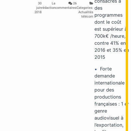
consacrés à
30
La
26
des
juin
rédaction
commentaires
Categories:
2018
Actualités
programmes
télécom
dont le coût
est supérieur à
700k€ /heure,
contre 41% en
2016 et 35% en
2015
Forte
demande
internationale
pour des
productions
françaises : 1 er
genre
audiovisuel à
l’exportation,