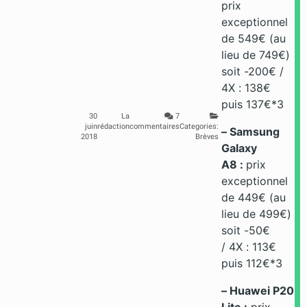
prix
exceptionnel
de 549€ (au
lieu de 749€)
soit -200€ /
4X : 138€
puis 137€*3
30
La
7
juin
rédaction
commentaires
Categories:
– Samsung
2018
Brèves
Galaxy
A8 :
prix
exceptionnel
de 449€ (au
lieu de 499€)
soit -50€
/ 4X : 113€
puis 112€*3
– Huawei P20