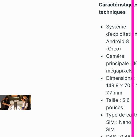
Caractéristique
techniques
Système
d’exploitation
Android 8
(Oreo)
Caméra
principale : 1
mégapixels
Dimensions :
149.9 x 70.8 
7.7 mm
Taille : 5.6
pouces
Type de cart
SIM : Nano
SIM
DAS : 0.487