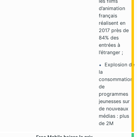
les films
d’animation
français
réalisent en
2017 près de
84% des
entrées à
l’étranger ;
Explosion de
la
consommation
de
programmes
jeunesses sur
de nouveaux
médias : plus
de 2M