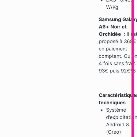
W/Kg
Samsung Galax
A6+ Noir et
Orchidée
: Il es
proposé à 369€
en paiement
comptant. Ou e
4 fois sans frais
93€ puis 92€*
Caractéristique
techniques
Système
d’exploitation
Android 8
(Oreo)