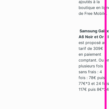
ajoutés à la
boutique en lign
de Free Mobile.
Samsung Galax
A6 Noir et Or
: I
est proposé au
tarif de 309€
en paiement
comptant. Ou e
plusieurs fois
sans frais : 4
fois : 78€ puis
77€*3 et 24 fois
117€ puis 8€*24