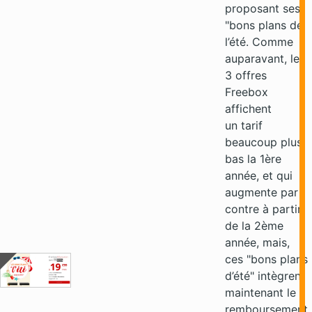
proposant ses
"bons plans de
l’été. Comme
auparavant, les
3 offres
Freebox
affichent
un tarif
beaucoup plus
bas la 1ère
année, et qui
augmente par
contre à partir
de la 2ème
année, mais,
ces "bons plans
d’été" intègrent
maintenant le
remboursement