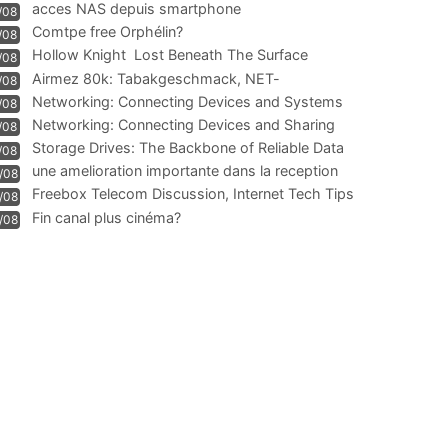
acces NAS depuis smartphone
/08
Comtpe free Orphélin?
/08
Hollow Knight  Lost Beneath The Surface
/08
Airmez 80k: Tabakgeschmack, NET-
/08
Technologie und Leistung im
Networking: Connecting Devices and Systems
/08
Networking: Connecting Devices and Sharing
/08
Information
Storage Drives: The Backbone of Reliable Data
/08
Management
une amelioration importante dans la reception
/08
WIFI
Freebox Telecom Discussion, Internet Tech Tips
/08
Communi
Fin canal plus cinéma?
/08