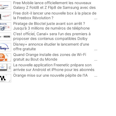
Free Mobile lance officiellement les nouveaux
Galaxy Z Fold8 et Z Flip8 de Samsung avec des
promos et des cadeaux
...
Free doit-il lancer une nouvelle box à la place de
la Freebox Révolution ?
...
Piratage de Bloctel juste avant son arrêt ?
Jusqu'à 3 millions de numéros de téléphone
auraient fuité
...
C'est officiel, Canal+ sera l'un des premiers à
proposer des contenus compatibles Dolby
Vision 2
...
Disney+ annonce étudier le lancement d'une
offre gratuite
...
Quand Orange installe des zones de Wi-Fi
gratuit au Bout du Monde
...
La nouvelle application Freenetic prépare son
arrivée sur Android et iPhone pour les abonnés
Freebox, testez la
...
Orange mise sur une nouvelle pépite de l'IA
...