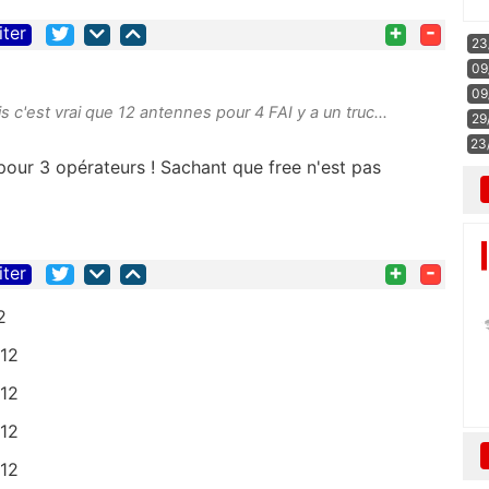
+
-
iter
23
09
09
is c'est vrai que 12 antennes pour 4 FAI y a un truc...
29
23
our 3 opérateurs ! Sachant que free n'est pas
+
-
iter
2
 12
 12
 12
 12