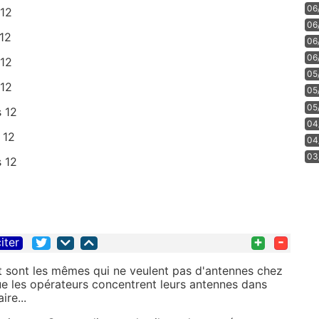
06
 12
06
 12
06
06
 12
05
 12
05
05
s 12
04
 12
04
03
s 12
+
-
iter
ent sont les mêmes qui ne veulent pas d'antennes chez
 que les opérateurs concentrent leurs antennes dans
ire...