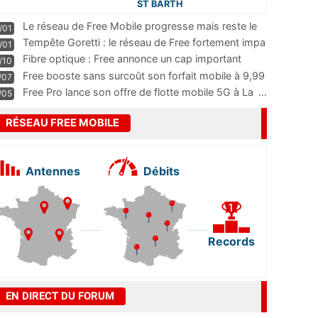
ST BARTH
Le réseau de Free Mobile progresse mais reste le
/01
m
...
Tempête Goretti : le réseau de Free fortement impa
/01
...
Fibre optique : Free annonce un cap important
/10
pass
...
Free booste sans surcoût son forfait mobile à 9,99
/07
...
Free Pro lance son offre de flotte mobile 5G à La
...
/05
RÉSEAU FREE MOBILE
Antennes
Débits
Records
EN DIRECT DU FORUM