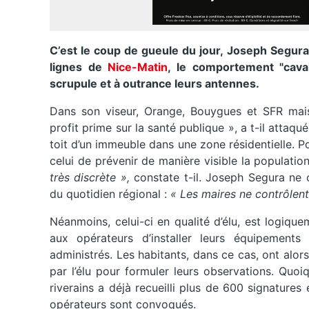
C’est le coup de gueule du jour, Joseph Segur
lignes de
Nice-Matin
, le comportement "caval
scrupule et à outrance leurs antennes.
Dans son viseur, Orange, Bouygues et SFR mais 
profit prime sur la santé publique », a t-il attaqu
toit d’un immeuble dans une zone résidentielle. P
celui de prévenir de manière visible la populatio
très discrète »,
constate t-il. Joseph Segura ne 
du quotidien régional :
« Les maires ne contrôlent
Néanmoins, celui-ci en qualité d’élu, est logiqu
aux opérateurs d’installer leurs équipements
administrés. Les habitants, dans ce cas, ont alor
par l’élu pour formuler leurs observations. Quoiqu’
riverains a déjà recueilli plus de 600 signature
opérateurs sont convoqués.