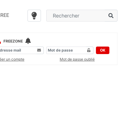
FREE
FREEZONE
OK
éer un compte
Mot de passe oublié