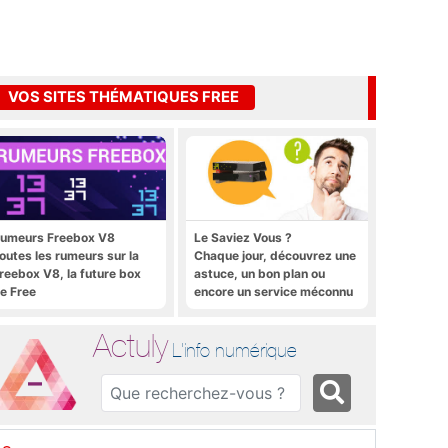
VOS SITES THÉMATIQUES FREE
umeurs Freebox V8
Le Saviez Vous ?
outes les rumeurs sur la
Chaque jour, découvrez une
reebox V8, la future box
astuce, un bon plan ou
e Free
encore un service méconnu
sur la Freebox et sur Free
Mobile
Actuly
L'info numérique