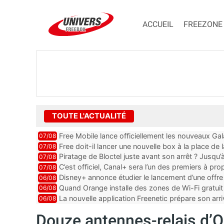
ACCUEIL
FREEZONE
TOUTE L'ACTUALITÉ
Free Mobile lance officiellement les nouveaux Ga
07/08
des promos et des cadeaux
Free doit-il lancer une nouvelle box à la place de
07/08
Piratage de Bloctel juste avant son arrêt ? Jusqu
07/08
auraient fuité
C’est officiel, Canal+ sera l’un des premiers à 
07/08
Vision 2
Disney+ annonce étudier le lancement d’une offre 
06/08
Quand Orange installe des zones de Wi-Fi gratui
06/08
La nouvelle application Freenetic prépare son arr
06/08
abonnés Freebox, testez la
Douze antennes-relais d’