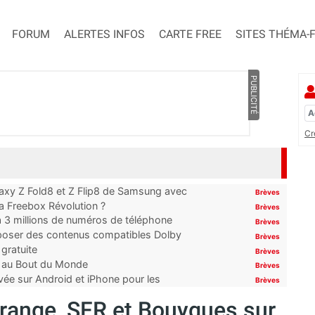
FORUM
ALERTES INFOS
CARTE FREE
SITES THÉMA-
PUBLICITÉ
Cr
laxy Z Fold8 et Z Flip8 de Samsung avec
Brèves
 la Freebox Révolution ?
Brèves
’à 3 millions de numéros de téléphone
Brèves
proposer des contenus compatibles Dolby
Brèves
gratuite
Brèves
t au Bout du Monde
Brèves
ivée sur Android et iPhone pour les
Brèves
Orange, SFR et Bouygues sur