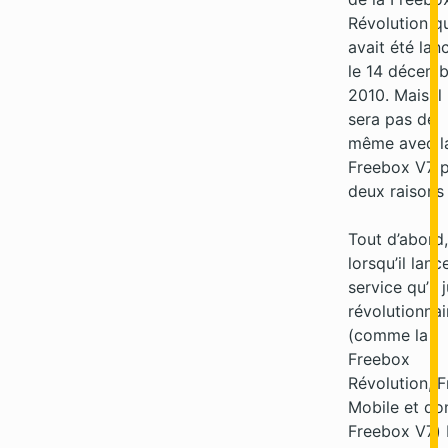
Révolution q
avait été lan
le 14 décemb
2010. Mais il 
sera pas de
même avec l
Freebox V7 
deux raisons 
Tout d’abord,
lorsqu’il lanc
service qu’il 
révolutionnai
(comme la
Freebox
Révolution, F
Mobile et do
Freebox V7) 