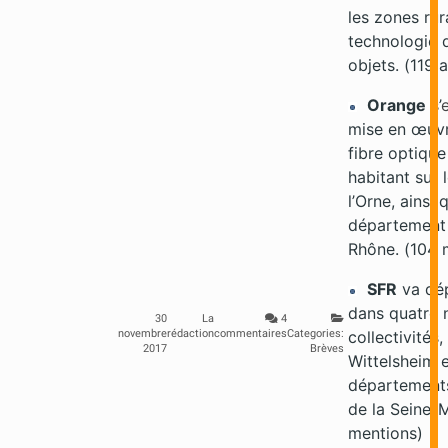
les zones rur
technologie d
objets. (119 a
Orange
s’
mise en œuvr
fibre optiqu
habitant sur l
l’Orne, ainsi 
département
Rhône. (104 
SFR
va dép
dans quatre 
30
La
4
novembre
rédaction
commentaires
Categories:
collectivités
2017
Brèves
Wittelsheim e
département
de la Seine-
mentions)