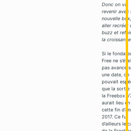
Donc on va
revenir avec
nouvelle box,
aller recréer
buzz et refai
la croissance
Si le fondate
Free ne s’étai
pas avancé s
une date, on
pouvait espé
que la sortie
la Freebox V
aurait lieu en
cette fin d’a
2017. Ce fut
d’ailleurs le 
de la Freebo