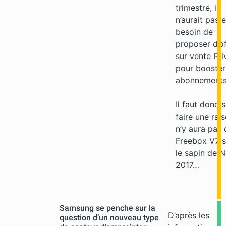
trimestre, il
n’aurait pas 
besoin de
proposer d’of
sur vente Pri
pour booster
abonnements
Il faut donc 
faire une rais
n’y aura pas 
Freebox V7 
le sapin de N
2017…
Samsung se penche sur la
D’après les
question d’un nouveau type