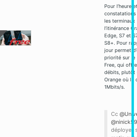
Pour l’heure e
constatations
les terminaux
l’itinérance O
Edge, S7 et S
S8+. Pour rap
jour permet d
priorité sur l
Free, qui offr
débits, plutôt 
Orange où le d
1Mbits/s.
Cc
@Univ
@ninick5
déployer s