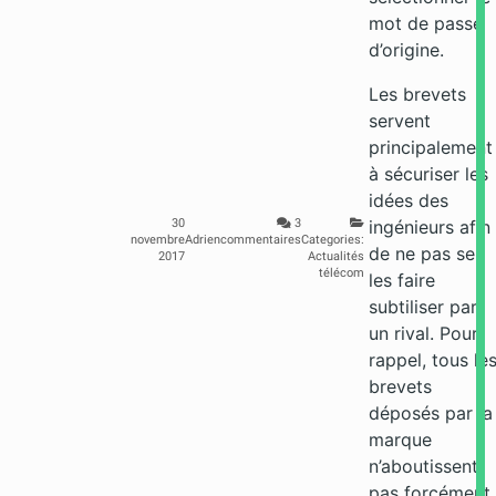
mot de passe
d’origine.
Les brevets
servent
principalement
à sécuriser les
idées des
30
3
ingénieurs afin
novembre
Adrien
commentaires
Categories:
de ne pas se
2017
Actualités
télécom
les faire
subtiliser par
un rival. Pour
rappel, tous le
brevets
déposés par la
marque
n’aboutissent
pas forcément