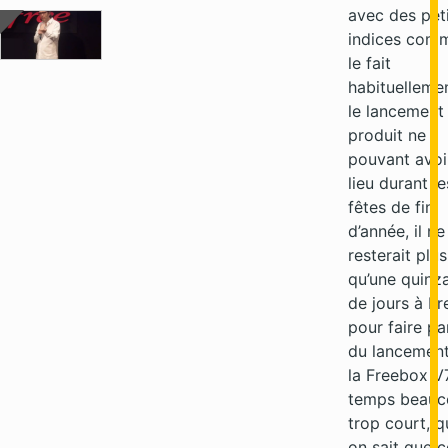
avec des pet
indices comm
le fait
habituellemen
le lancement
produit ne
pouvant avoi
lieu durant le
fêtes de fin
d’année, il ne
resterait plus
qu’une quinz
de jours à Fr
pour faire pa
du lancemen
la Freebox V
temps beauc
trop court, 
on sait que c