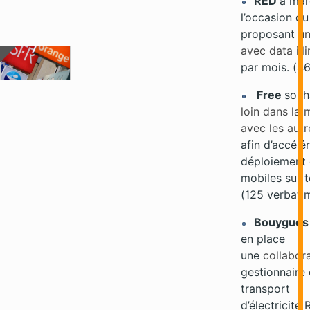
RED
a mar
l’occasion du
proposant
un
avec data ill
par mois. (46
Free
souh
loin dans la 
avec les aut
afin d’accélér
déploiement 
mobiles sur to
(125 verbati
Bouygues
en place
une
collabor
gestionnaire
transport
d’électricité