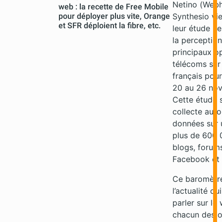
Netino (Webh
web : la recette de Free Mobile
pour déployer plus vite, Orange
Synthesio vi
et SFR déploient la fibre, etc.
leur étude h
la perception
principaux o
télécoms sur
français pou
20 au 26 no
Cette étude s
collecte aut
données sur 
plus de 600 
blogs, forums
Facebook et 
Ce baromètr
l’actualité qui
parler sur le
chacun des o