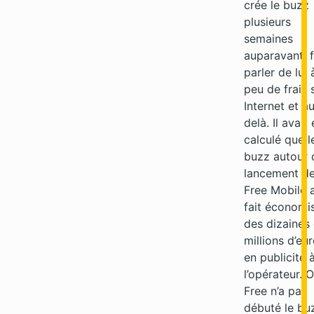
crée le buzz
plusieurs
semaines
auparavant, f
parler de lui 
peu de frais 
Internet et a
delà. Il avait 
calculé que l
buzz autour 
lancement d
Free Mobile 
fait économi
des dizaines
millions d’eu
en publicité 
l’opérateur. O
Free n’a pas
débuté le bu