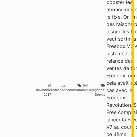
booster les
abonnements
le fixe. Or, u
des raisons 
lesquelles Fr
veut sortir la
Freebox V7, 
justement la
relance des
ventes de for
Freebox, co
cela avait été
30
La
164
cas avec la
novembre
rédaction
commentaires
Categories:
2017
Brèves
Freebox
Révolution. S
Free comptai
lancer la Fr
V7 au cours 
ce 4ème