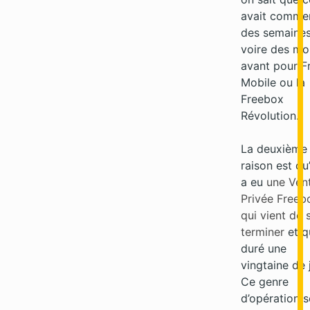
avait comme
des semaines
voire des moi
avant pour F
Mobile ou la
Freebox
Révolution.
La deuxième
raison est qu’
a eu
une Ven
Privée Freeb
qui vient de 
terminer
et q
duré une
vingtaine de 
Ce genre
d’opération s