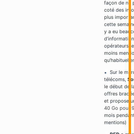
façon de ne 
coté des info
plus importa
cette semaine
y a eu beau
d’informatio
opérateurs, e
moins menti
qu’habituell
Sur le mar
télécoms,
So
le début de l
offres bradée
et propose u
40 Go pour 9
mois pendant
mentions)