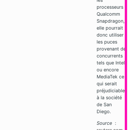
les
processeurs
Qualcomm
Snapdragon,
elle pourrait
donc utiliser
les puces
provenant de
concurrents
tels que Intel
ou encore
MediaTek ce
qui serait
préjudiciable
à la société
de San
Diego.
Source
: