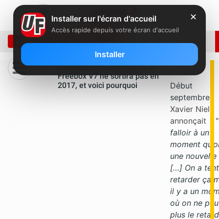
✕
Installer sur l'écran d'accueil
Accès rapide depuis votre écran d'accueil
ARCHIVE: NOVEMBRE 2017
Installer
Il faut se faire une raison, la
Freebox V7 ne sortira pas en
2017, et voici pourquoi
Début
septembre
,
Xavier Niel
annonçait
: 
falloir à un
moment qu’on
une nouvelle
[…] On a ten
retarder ça 
il y a un mo
où on ne peu
plus le retard