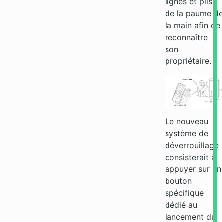
lignes et plis
de la paume d
la main afin de
reconnaître
son
propriétaire.
Le nouveau
système de
déverrouillage
consisterait à
appuyer sur un
bouton
spécifique
dédié au
lancement du