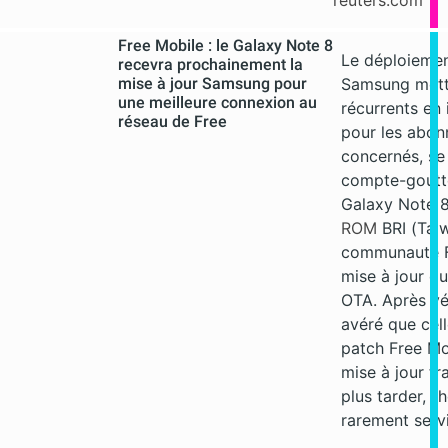
reuters.com
Free Mobile : le Galaxy Note 8
Le déploiemen
recevra prochainement la
mise à jour Samsung pour
Samsung metta
une meilleure connexion au
récurrents en
réseau de Free
pour les abon
concernés, se
compte-goutte
Galaxy Note 8
ROM
BRI (Tai
communauté Fr
mise à jour qu
OTA. Après véri
avéré que cell
patch Free Mob
mise à jour fr
plus tarder, l
rarement servi