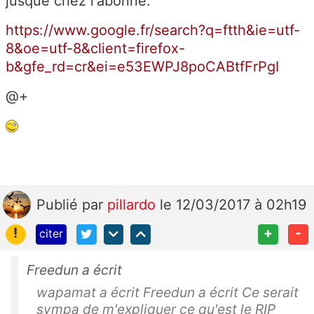
jusque chez l'abonné.
https://www.google.fr/search?q=ftth&ie=utf-
8&oe=utf-8&client=firefox-
b&gfe_rd=cr&ei=e53EWPJ8poCABtfFrPgI
@+
Publié
par
pillardo
le 12/03/2017 à 02h19
!
+
-
citer
Freedun a écrit
wapamat a écrit Freedun a écrit Ce serait
sympa de m'expliquer ce qu'est le RIP