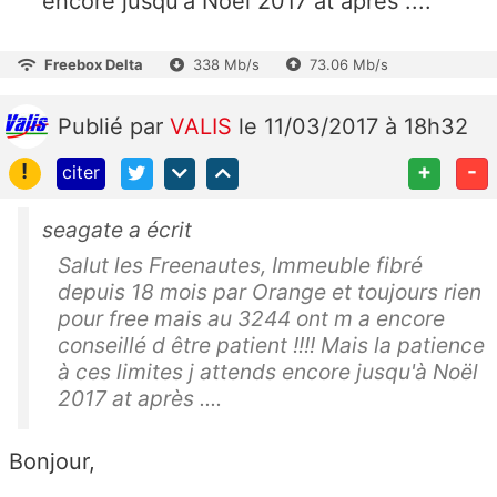
encore jusqu'à Noël 2017 at après ....
Freebox Delta
338 Mb/s
73.06 Mb/s
Publié
par
VALIS
le 11/03/2017 à 18h32
!
+
-
citer
seagate a écrit
Salut les Freenautes, Immeuble fibré
depuis 18 mois par Orange et toujours rien
pour free mais au 3244 ont m a encore
conseillé d être patient !!!! Mais la patience
à ces limites j attends encore jusqu'à Noël
2017 at après ....
Bonjour,