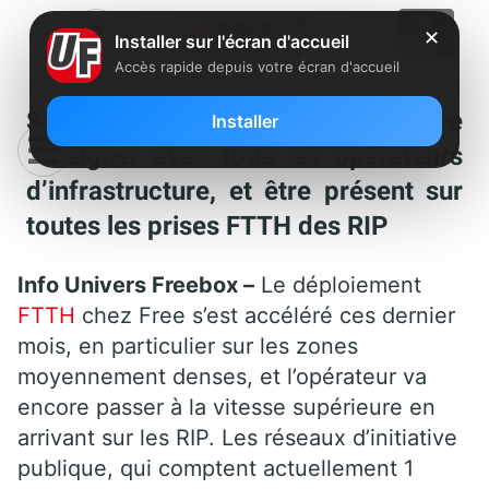
✕
Installer sur l'écran d'accueil
Accès rapide depuis votre écran d'accueil
Selon le Président de la FIRIP, Free
Installer
va signer avec tous les opérateurs
d’infrastructure, et être présent sur
toutes les prises FTTH des RIP
Info Univers Freebox –
Le déploiement
FTTH
chez Free s’est accéléré ces dernier
mois, en particulier sur les zones
moyennement denses, et l’opérateur va
encore passer à la vitesse supérieure en
arrivant sur les RIP. Les réseaux d’initiative
publique, qui comptent actuellement 1