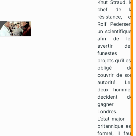
Knut Straud, le
chef de la
résistance, et
Rolf Pedersen,
un scientifique,
afin de les
avertir des
funestes
projets qu’il est
obligé de
couvrir de son
autorité. Les
deux hommes
décident de
gagner
Londres.
L’état-major
britannique est
formel, il faut