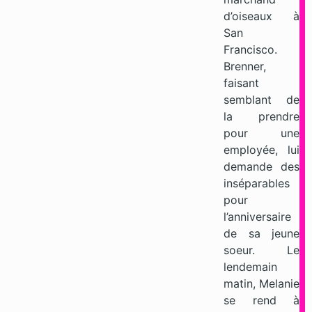
d’oiseaux à
San
Francisco.
Brenner,
faisant
semblant de
la prendre
pour une
employée, lui
demande des
inséparables
pour
l’anniversaire
de sa jeune
soeur. Le
lendemain
matin, Melanie
se rend à