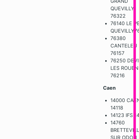
GRAND
QUEVILLY
76322
76140 LE P
QUEVILLY7
76380
CANTELEU
76157
76250 DEVI
LES ROUEN
76216
Caen
14000 CAE
14118
14123 IFS 1
14760
BRETTEVIL
SUR ODON