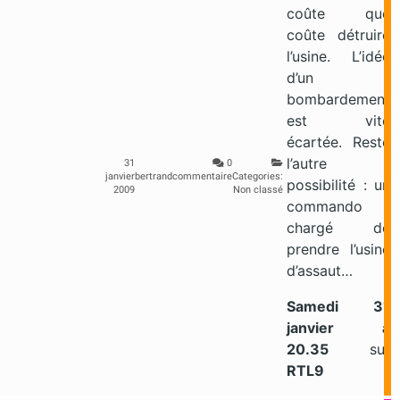
coûte que
coûte détruire
l’usine. L’idée
d’un
bombardement
est vite
écartée. Reste
l’autre
31
0
janvier
bertrand
commentaire
Categories:
possibilité : un
2009
Non classé
commando
chargé de
prendre l’usine
d’assaut…
Samedi 31
janvier
à
20.35
sur
RTL9