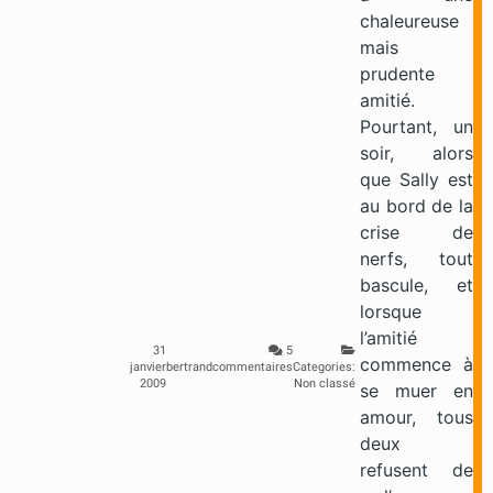
chaleureuse
mais
prudente
amitié.
Pourtant, un
soir, alors
que Sally est
au bord de la
crise de
nerfs, tout
bascule, et
lorsque
l’amitié
31
5
commence à
janvier
bertrand
commentaires
Categories:
2009
Non classé
se muer en
amour, tous
deux
refusent de