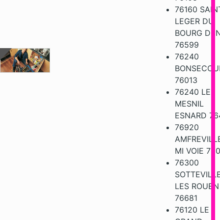
76160 SAIN
LEGER DU
BOURG DEN
76599
76240
BONSECOU
76013
76240 LE
MESNIL
ESNARD 76
76920
AMFREVILL
MI VOIE 76
76300
SOTTEVILL
LES ROUEN
76681
76120 LE