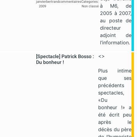
janvier
bertrand
commentaires
Categories:
à M6, de
2009
Non classé
2005 à 2007,
au poste de
directeur
adjoint de
l’information.
<>
[Spectacle] Patrick Bosso :
Du bonheur !
Plus intime
que ses
précédents
spectacles,
«Du
bonheur !» a
été écrit peu
après le
décès du père
de l’humoriste