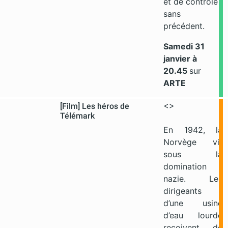
et de contrôle
sans
précédent.
Samedi 31
janvier
à
20.45
sur
ARTE
<>
[Film] Les héros de
Télémark
En 1942, la
Norvège vit
sous la
domination
nazie. Les
dirigeants
d’une usine
d’eau lourde
reçoivent de