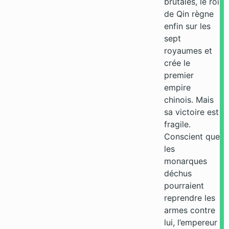
brutales, le roi
de Qin règne
enfin sur les
sept
royaumes et
crée le
premier
empire
chinois. Mais
sa victoire est
fragile.
Conscient que
les
monarques
déchus
pourraient
reprendre les
armes contre
lui, l’empereur