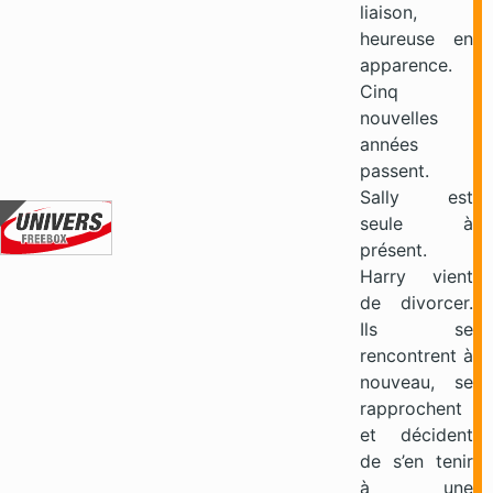
liaison,
heureuse en
apparence.
Cinq
nouvelles
années
passent.
Sally est
seule à
présent.
Harry vient
de divorcer.
Ils se
rencontrent à
nouveau, se
rapprochent
et décident
de s’en tenir
à une