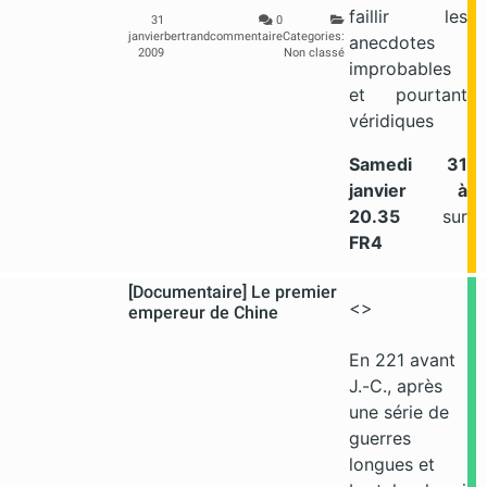
faillir les
31
0
janvier
bertrand
commentaire
Categories:
anecdotes
2009
Non classé
improbables
et pourtant
véridiques
Samedi 31
janvier
à
20.35
sur
FR4
[Documentaire] Le premier
<>
empereur de Chine
En 221 avant
J.-C., après
une série de
guerres
longues et