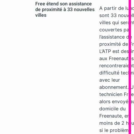
Free étend son assistance
A partir de lund
de proximité à 33 nouvelles
villes
sont 33 nouvel
villes qui seron
couvertes par
l’assistance de
proximité de Fr
L’ATP est desti
aux Freenautes
rencontreraien
difficulté tech
avec leur
abonnement. U
technicien Free
alors envoyé a
domicile du
Freenaute, en
moins de 2 heu
si le problème