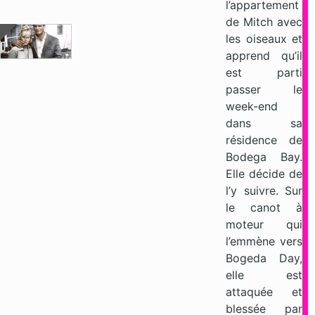
l’appartement
de Mitch avec
les oiseaux et
apprend qu’il
est parti
passer le
week-end
dans sa
résidence de
Bodega Bay.
Elle décide de
l’y suivre. Sur
le canot à
moteur qui
l’emmène vers
Bogeda Day,
elle est
attaquée et
blessée par