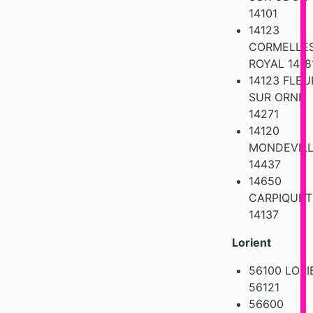
14101
14123
CORMELLES
ROYAL 1418
14123 FLEU
SUR ORNE
14271
14120
MONDEVIL
14437
14650
CARPIQUET
14137
Lorient
56100 LORI
56121
56600