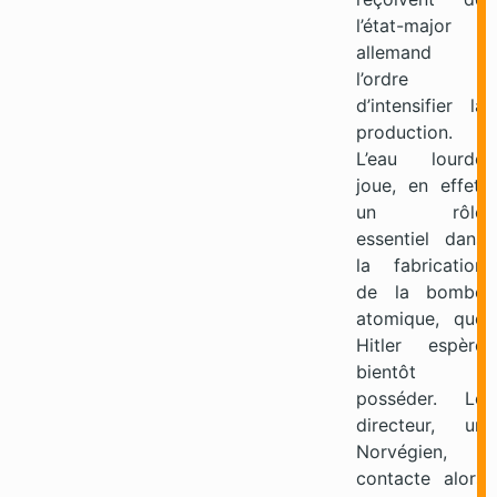
l’état-major
allemand
l’ordre
d’intensifier la
production.
L’eau lourde
joue, en effet,
un rôle
essentiel dans
la fabrication
de la bombe
atomique, que
Hitler espère
bientôt
posséder. Le
directeur, un
Norvégien,
contacte alors