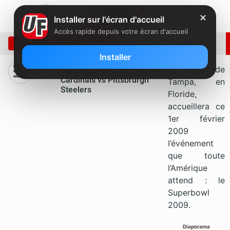
✕
Installer sur l'écran d'accueil
Accès rapide depuis votre écran d'accueil
ARCHIVE: JANVIER 2009
Installer
La ville de
[Sport] Superbowl : Arizona
Cardinals vs Pittsbrurgh
Tampa, en
Steelers
Floride,
accueillera ce
1er février
2009
l’événement
que toute
l’Amérique
attend : le
Superbowl
2009.
Diaporama