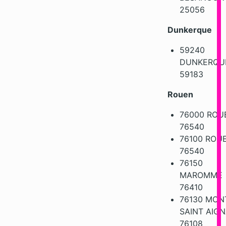
25056
Dunkerque
59240
DUNKERQU
59183
Rouen
76000 ROU
76540
76100 ROU
76540
76150
MAROMME
76410
76130 MON
SAINT AIG
76108