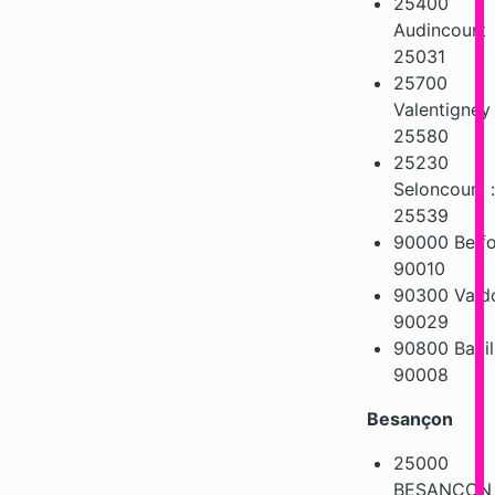
25400
Audincourt
25031
25700
Valentigney
25580
25230
Seloncourt :
25539
90000 Belfo
90010
90300 Vald
90029
90800 Bavill
90008
Besançon
25000
BESANCON