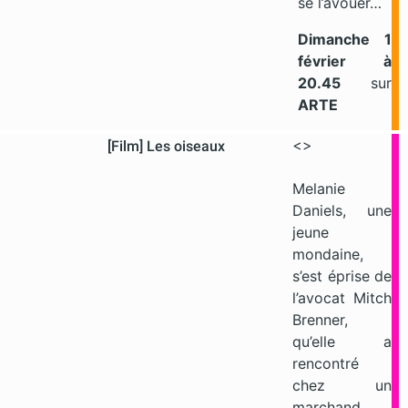
se l’avouer…
Dimanche 1
février
à
20.45
sur
ARTE
<>
[Film] Les oiseaux
Melanie
Daniels, une
jeune
mondaine,
s’est éprise de
l’avocat Mitch
Brenner,
qu’elle a
rencontré
chez un
marchand