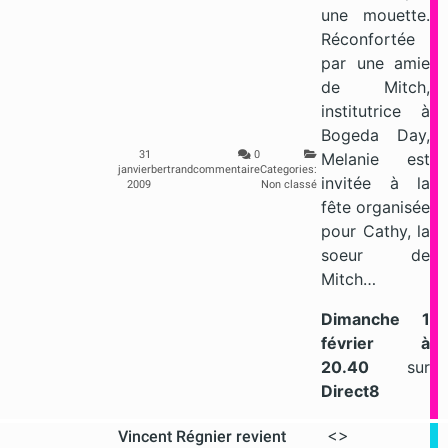
une mouette.
Réconfortée
par une amie
de Mitch,
institutrice à
Bogeda Day,
31
0
Melanie est
janvier
bertrand
commentaire
Categories:
invitée à la
2009
Non classé
fête organisée
pour Cathy, la
soeur de
Mitch…
Dimanche 1
février
à
20.40
sur
Direct8
<>
Vincent Régnier revient