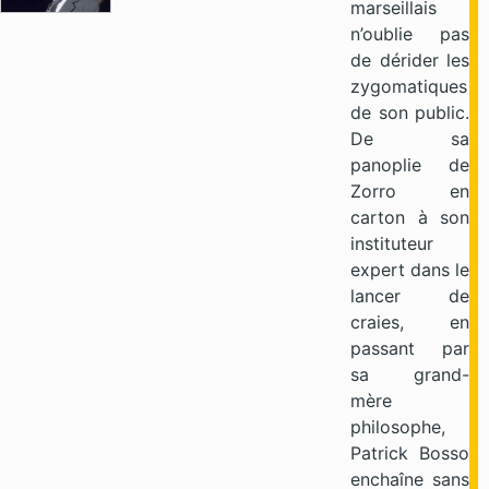
marseillais
n’oublie pas
de dérider les
zygomatiques
de son public.
De sa
panoplie de
Zorro en
carton à son
instituteur
expert dans le
lancer de
craies, en
passant par
sa grand-
mère
philosophe,
Patrick Bosso
enchaîne sans