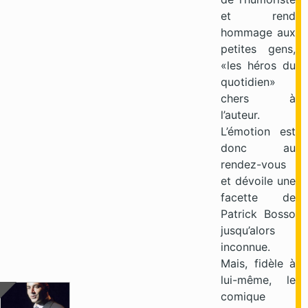
et rend
hommage aux
petites gens,
«les héros du
quotidien»
chers à
l’auteur.
L’émotion est
donc au
rendez-vous
et dévoile une
facette de
Patrick Bosso
jusqu’alors
inconnue.
Mais, fidèle à
lui-même, le
comique