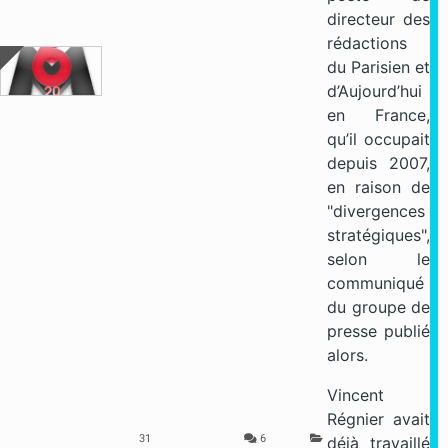
directeur des
rédactions
du Parisien et
d’Aujourd’hui
en France,
qu’il occupait
depuis 2007,
en raison de
"divergences
stratégiques",
selon le
communiqué
du groupe de
presse publié
alors.
Vincent
Régnier avait
31
6
déjà travaillé