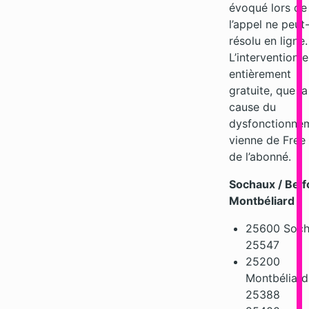
évoqué lors de
l’appel ne peut
résolu en ligne.
L’intervention e
entièrement
gratuite, que la
cause du
dysfonctionne
vienne de Free
de l’abonné.
Sochaux / Belfo
Montbéliard
25600 Soc
25547
25200
Montbéliard
25388