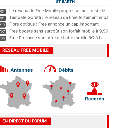
ST BARTH
Le réseau de Free Mobile progresse mais reste le
/01
m
...
Tempête Goretti : le réseau de Free fortement impa
/01
...
Fibre optique : Free annonce un cap important
/10
pass
...
Free booste sans surcoût son forfait mobile à 9,99
/07
...
Free Pro lance son offre de flotte mobile 5G à La
...
/05
RÉSEAU FREE MOBILE
Antennes
Débits
Records
EN DIRECT DU FORUM