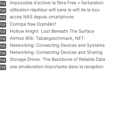
Impossible d'activer la fibre Free + facturation
/08
résiliation
utilisation répéteur wifi sans le wifi de la box
/08
acces NAS depuis smartphone
/08
Comtpe free Orphélin?
/08
Hollow Knight  Lost Beneath The Surface
/08
Airmez 80k: Tabakgeschmack, NET-
/08
Technologie und Leistung im
Networking: Connecting Devices and Systems
/08
Networking: Connecting Devices and Sharing
/08
Information
Storage Drives: The Backbone of Reliable Data
/08
Management
une amelioration importante dans la reception
/08
WIFI