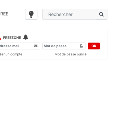
FREE
FREEZONE
OK
éer un compte
Mot de passe oublié