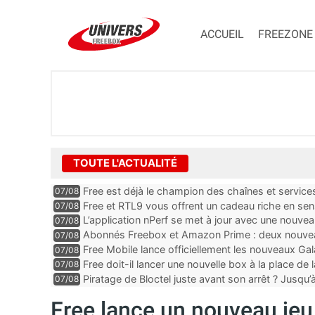
ACCUEIL
FREEZONE
TOUTE L'ACTUALITÉ
Free est déjà le champion des chaînes et services 
07/08
encore au moin...
Free et RTL9 vous offrent un cadeau riche en sens
07/08
l’obtenir
L’application nPerf se met à jour avec une nouvea
07/08
Mobile, Orange, SFR ...
Abonnés Freebox et Amazon Prime : deux nouveau
07/08
Free Mobile lance officiellement les nouveaux Ga
07/08
des promos et des cadeaux
Free doit-il lancer une nouvelle box à la place de
07/08
Piratage de Bloctel juste avant son arrêt ? Jusqu
07/08
auraient fuité
Free lance un nouveau je