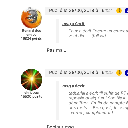
!
Publié le 28/06/2018 à 16h24
msg a écrit
Renard des
Faux a écrit Encore un concour
ondes
veut dire ... (follow).
16824 points
Pas mal..
!
Publié le 28/06/2018 à 16h25
msg a écrit
chrispas
taduarial a écrit "il suffit de 
15530 points
rappelle quelqu'un ! Son fils lu
déchiffrer . En fin de compte i
des mots ... Ben quoi , tu com
, verbe , complément !
Bonjour msg,