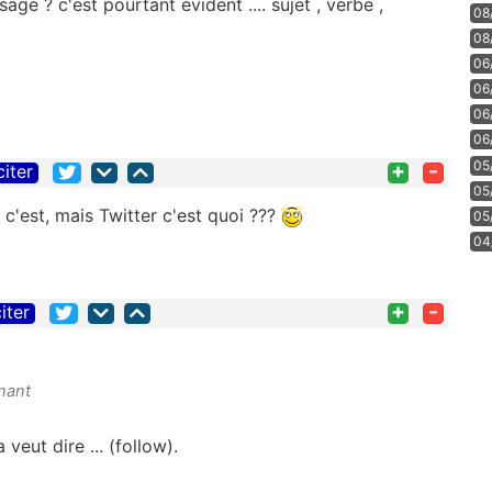
e ? c'est pourtant évident .... sujet , verbe ,
08
08
06
06
06
06
05
+
-
citer
05
c'est, mais Twitter c'est quoi ???
05
04
+
-
iter
nant
veut dire ... (follow).