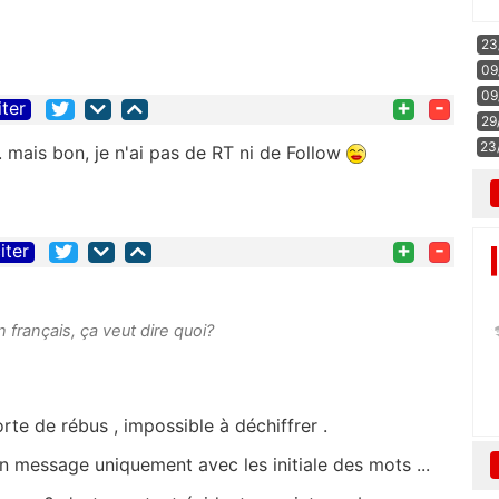
23
09
09
+
-
iter
29
23
.. mais bon, je n'ai pas de RT ni de Follow
+
-
iter
n français, ça veut dire quoi?
rte de rébus , impossible à déchiffrer .
on message uniquement avec les initiale des mots ...