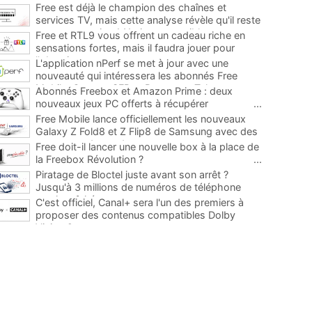
Free est déjà le champion des chaînes et
services TV, mais cette analyse révèle qu'il reste
encore au moins 141 ajouts possibles
...
Free et RTL9 vous offrent un cadeau riche en
sensations fortes, mais il faudra jouer pour
l'obtenir
...
L'application nPerf se met à jour avec une
nouveauté qui intéressera les abonnés Free
Mobile, Orange, SFR et Bouygues Telecom
...
Abonnés Freebox et Amazon Prime : deux
nouveaux jeux PC offerts à récupérer
...
Free Mobile lance officiellement les nouveaux
Galaxy Z Fold8 et Z Flip8 de Samsung avec des
promos et des cadeaux
...
Free doit-il lancer une nouvelle box à la place de
la Freebox Révolution ?
...
Piratage de Bloctel juste avant son arrêt ?
Jusqu'à 3 millions de numéros de téléphone
auraient fuité
...
C'est officiel, Canal+ sera l'un des premiers à
proposer des contenus compatibles Dolby
Vision 2
...