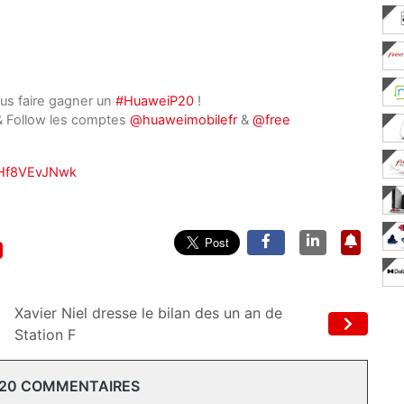
 vous faire gagner un
#HuaweiP20
!
 & Follow les comptes
@huaweimobilefr
&
@free
m/Hf8VEvJNwk
Xavier Niel dresse le bilan des un an de
Station F
 20 COMMENTAIRES