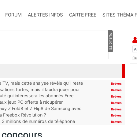
FORUM
ALERTES INFOS
CARTE FREE
SITES THÉMA-
PUBLICITÉ
Cr
TV, mais cette analyse révèle qu’il reste
Brèves
ations fortes, mais il faudra jouer pour
Brèves
uté qui intéressera les abonnés Free
Brèves
x jeux PC offerts à récupérer
Brèves
laxy Z Fold8 et Z Flip8 de Samsung avec
Brèves
 la Freebox Révolution ?
Brèves
’à 3 millions de numéros de téléphone
Brèves
u concours