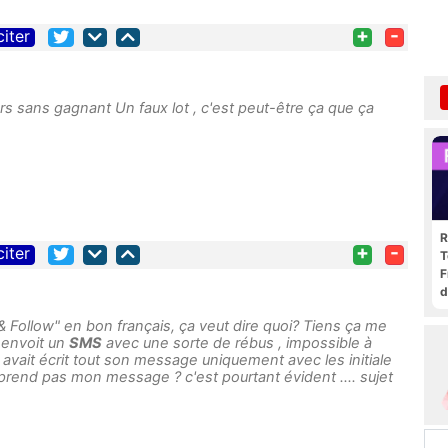
+
-
citer
s sans gagnant Un faux lot , c'est peut-être ça que ça
R
+
-
citer
T
F
d
RT & Follow" en bon français, ça veut dire quoi? Tiens ça me
i envoit un
SMS
avec une sorte de rébus , impossible à
l avait écrit tout son message uniquement avec les initiale
prend pas mon message ? c'est pourtant évident .... sujet