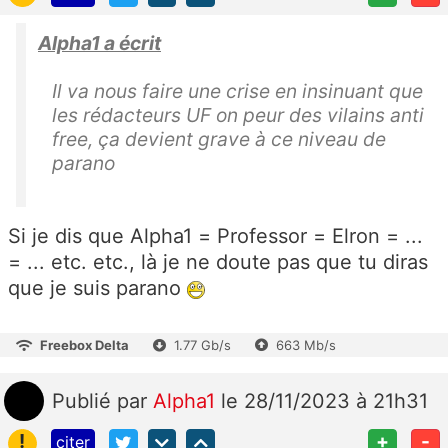
Alpha1 a écrit
Il va nous faire une crise en insinuant que
les rédacteurs UF on peur des vilains anti
free, ça devient grave à ce niveau de
parano
Si je dis que Alpha1 = Professor = Elron = ...
= ... etc. etc., là je ne doute pas que tu diras
que je suis parano
Freebox Delta
1.77 Gb/s
663 Mb/s
Publié
par
Alpha1
le 28/11/2023 à 21h31
!
+
-
citer