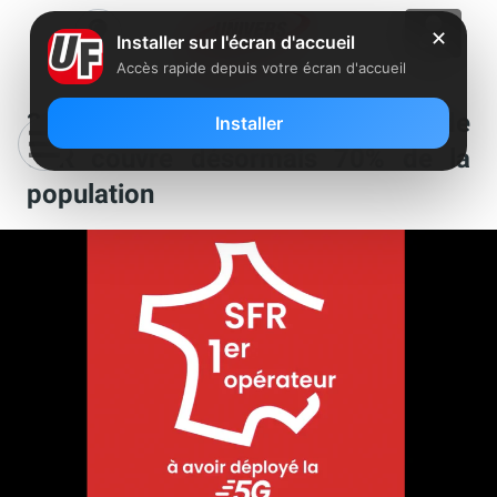
✕
Installer sur l'écran d'accueil
Accès rapide depuis votre écran d'accueil
3 ans après son lancement, la 5G de
Installer
SFR couvre désormais 70% de la
population