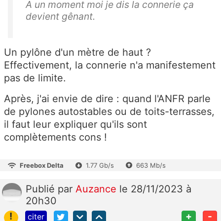
A un moment moi je dis la connerie ça
devient gênant.
Un pylône d'un mètre de haut ?
Effectivement, la connerie n'a manifestement
pas de limite.
Après, j'ai envie de dire : quand l'ANFR parle
de pylones autostables ou de toits-terrasses,
il faut leur expliquer qu'ils sont
complètements cons !
Freebox Delta
1.77 Gb/s
663 Mb/s
Publié
par
Auzance
le 28/11/2023 à
20h30
!
+
-
citer