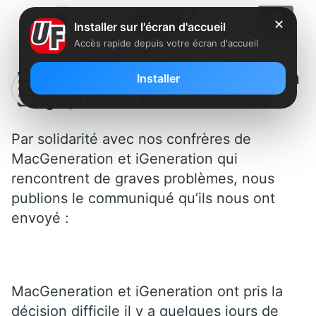
✕
Installer sur l'écran d'accueil
Accès rapide depuis votre écran d'accueil
MacGeneration et iGeneration en
Installer
danger, Univers Freebox solidaire
Par solidarité avec nos confrères de
MacGeneration et iGeneration qui
rencontrent de graves problèmes, nous
publions le communiqué qu’ils nous ont
envoyé :
MacGeneration et iGeneration ont pris la
décision difficile il y a quelques jours de