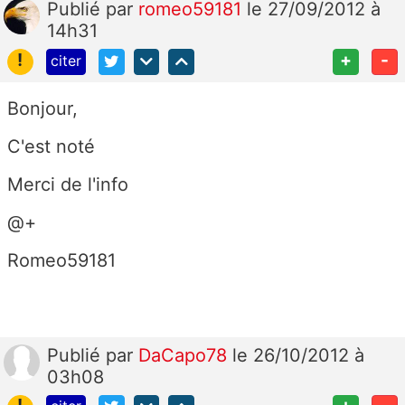
Publié
par
romeo59181
le 27/09/2012 à
14h31
!
+
-
citer
Bonjour,
C'est noté
Merci de l'info
@+
Romeo59181
Publié
par
DaCapo78
le 26/10/2012 à
03h08