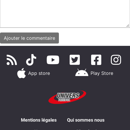
App store
Play Store
Mentions légales
Qui sommes nous