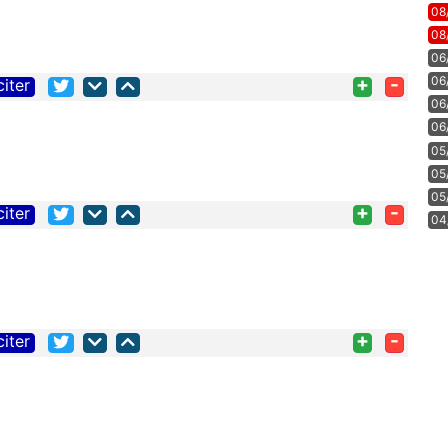
08
08
06
+
-
06
citer
06
06
05
05
05
+
-
citer
04
+
-
citer