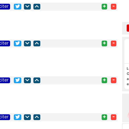
+
-
citer
+
-
citer
L
C
+
-
a
citer
e
s
M
+
-
citer