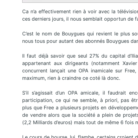
Ca n’a effectivement rien à voir avec la télévisio
ces derniers jours, il nous semblait opportun de fa
C’est le nom de Bouygues qui revient le plus so
nous tous pour autant des abonnés Bouygues da
Il faut déjà savoir que seul 27% du capital d’Il
appartenant aux dirigeants (notamment Xavier
concurrent lançait une OPA inamicale sur Free,
maximum, rien à craindre ce coté là donc.
S’il s’agissait d’un OPA amicale, il faudrait e
participation, ce qui ne semble, à priori, pas être
plus que Free a plusieurs projets en développeme
de vendre alors que la société a plein de projet
(2,2 Milliards d’euros) mais tout de même 6 fois
Le cours de bourse, lui, flambe, certains croient 