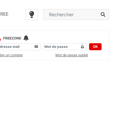
FREE
FREEZONE
OK
éer un compte
Mot de passe oublié