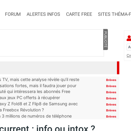
FORUM
ALERTES INFOS
CARTE FREE
SITES THÉMA-
PUBLICITÉ
Cr
TV, mais cette analyse révèle qu’il reste
Brèves
ations fortes, mais il faudra jouer pour
Brèves
uté qui intéressera les abonnés Free
Brèves
x jeux PC offerts à récupérer
Brèves
laxy Z Fold8 et Z Flip8 de Samsung avec
Brèves
 la Freebox Révolution ?
Brèves
’à 3 millions de numéros de téléphone
Brèves
urrent : info ou intox ?