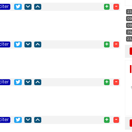
+
-
citer
23
09
09
29
23
+
-
citer
+
-
citer
+
-
citer