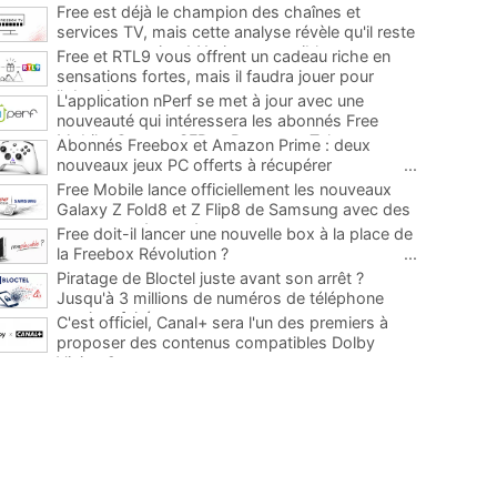
Free est déjà le champion des chaînes et
services TV, mais cette analyse révèle qu'il reste
encore au moins 141 ajouts possibles
...
Free et RTL9 vous offrent un cadeau riche en
sensations fortes, mais il faudra jouer pour
l'obtenir
...
L'application nPerf se met à jour avec une
nouveauté qui intéressera les abonnés Free
Mobile, Orange, SFR et Bouygues Telecom
...
Abonnés Freebox et Amazon Prime : deux
nouveaux jeux PC offerts à récupérer
...
Free Mobile lance officiellement les nouveaux
Galaxy Z Fold8 et Z Flip8 de Samsung avec des
promos et des cadeaux
...
Free doit-il lancer une nouvelle box à la place de
la Freebox Révolution ?
...
Piratage de Bloctel juste avant son arrêt ?
Jusqu'à 3 millions de numéros de téléphone
auraient fuité
...
C'est officiel, Canal+ sera l'un des premiers à
proposer des contenus compatibles Dolby
Vision 2
...