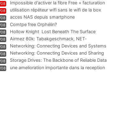
Impossible d'activer la fibre Free + facturation
/08
résiliation
utilisation répéteur wifi sans le wifi de la box
/08
acces NAS depuis smartphone
/08
Comtpe free Orphélin?
/08
Hollow Knight  Lost Beneath The Surface
/08
Airmez 80k: Tabakgeschmack, NET-
/08
Technologie und Leistung im
Networking: Connecting Devices and Systems
/08
Networking: Connecting Devices and Sharing
/08
Information
Storage Drives: The Backbone of Reliable Data
/08
Management
une amelioration importante dans la reception
/08
WIFI