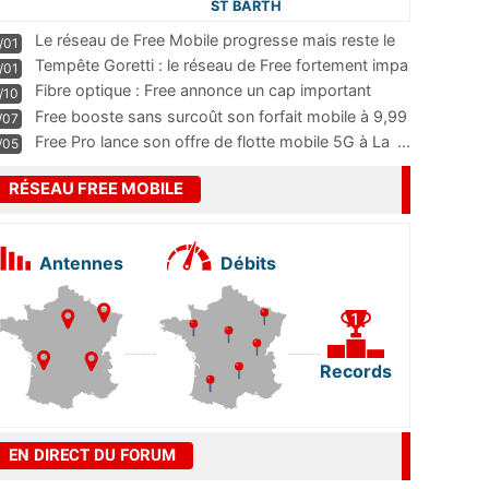
ST BARTH
Le réseau de Free Mobile progresse mais reste le
/01
m
...
Tempête Goretti : le réseau de Free fortement impa
/01
...
Fibre optique : Free annonce un cap important
/10
pass
...
Free booste sans surcoût son forfait mobile à 9,99
/07
...
Free Pro lance son offre de flotte mobile 5G à La
...
/05
RÉSEAU FREE MOBILE
Antennes
Débits
Records
EN DIRECT DU FORUM