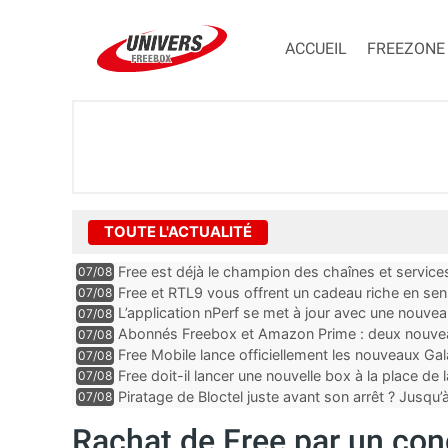
ACCUEIL
FREEZONE
TOUTE L'ACTUALITÉ
Free est déjà le champion des chaînes et services 
07/08
encore au moin...
Free et RTL9 vous offrent un cadeau riche en sens
07/08
l’obtenir
L’application nPerf se met à jour avec une nouvea
07/08
Mobile, Orange, SFR ...
Abonnés Freebox et Amazon Prime : deux nouveau
07/08
Free Mobile lance officiellement les nouveaux Ga
07/08
des promos et des cadeaux
Free doit-il lancer une nouvelle box à la place de
07/08
Piratage de Bloctel juste avant son arrêt ? Jusqu
07/08
auraient fuité
Rachat de Free par un conc