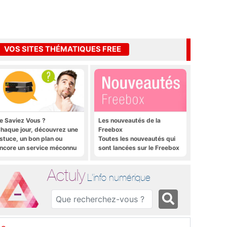
VOS SITES THÉMATIQUES FREE
e Saviez Vous ?
Les nouveautés de la
haque jour, découvrez une
Freebox
stuce, un bon plan ou
Toutes les nouveautés qui
ncore un service méconnu
sont lancées sur le Freebox
ur la Freebox et sur Free
Révolution, Freebox Mini 4K
obile
et Freebox Crystal
Actuly
L'info numérique