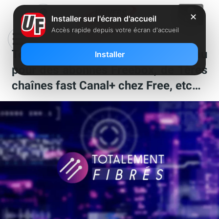
✕
Installer sur l'écran d'accueil
Accès rapide depuis votre écran d'accueil
Totalement fibrés : beau cadeau
Installer
pour des abonnés Freebox, de 1ères
chaînes fast Canal+ chez Free, etc…