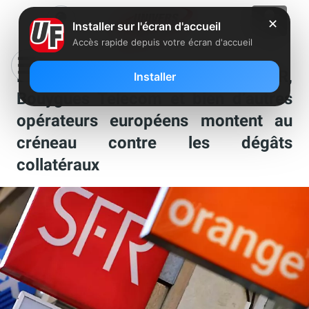
✕
Installer sur l'écran d'accueil
Accès rapide depuis votre écran d'accueil
Blocage IPTV : Orange, SFR,
Installer
Bouygues Telecom et bien d’autres
opérateurs européens montent au
créneau contre les dégâts
collatéraux