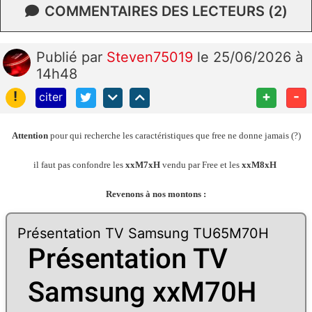
COMMENTAIRES DES LECTEURS (2)
Publié
par
Steven75019
le 25/06/2026 à
14h48
!
+
-
citer
Attention
pour qui recherche les caractéristiques que free ne donne jamais (?)
il faut pas confondre les
xxM7xH
vendu par Free et les
xxM8xH
Revenons à nos montons :
Présentation TV Samsung TU65M70H
Présentation TV
Samsung xxM70H