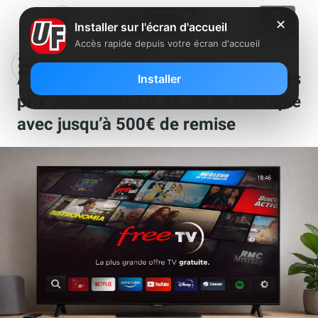
✕
Installer sur l'écran d'accueil
Accès rapide depuis votre écran d'accueil
Abonnés Freebox : Free casse les
Installer
prix des Smart TV 4K de sa boutique
avec jusqu’à 500€ de remise