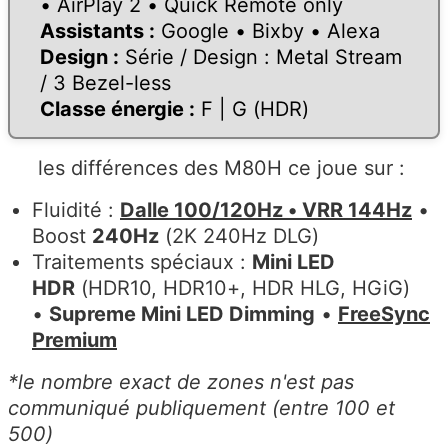
•
AirPlay 2
• Quick Remote only
Assistants :
Google
•
Bixby
•
Alexa
Design :
Série / Design :
Metal Stream
/ 3 Bezel-less
Classe énergie :
F
|
G (HDR)
les différences des M80H ce joue sur :
Fluidité :
Dalle 100/120Hz • VRR 144Hz
•
Boost
240Hz
(2K 240Hz DLG)
Traitements spéciaux :
Mini LED
HDR
(HDR10, HDR10+, HDR HLG, HGiG)
•
Supreme Mini LED Dimming
•
FreeSync
Premium
*le nombre exact de zones n'est pas
communiqué publiquement (entre 100 et
500)