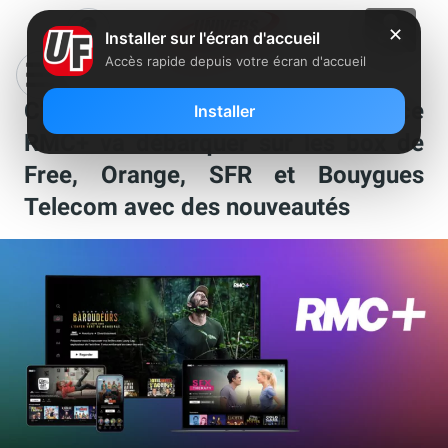
✕
Installer sur l'écran d'accueil
Accès rapide depuis votre écran d'accueil
C’est officiel, un nouveau service
Installer
RMC+ va débarquer sur les box de
Free, Orange, SFR et Bouygues
Telecom avec des nouveautés