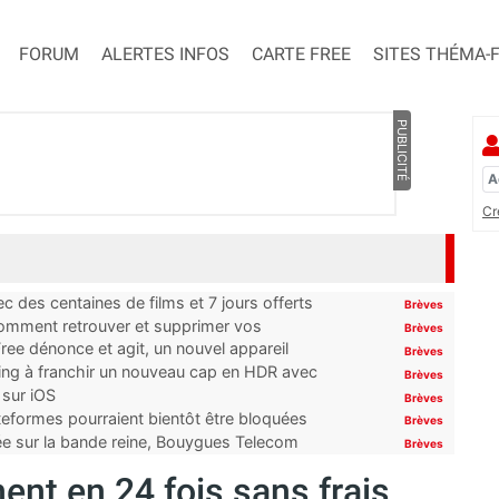
FORUM
ALERTES INFOS
CARTE FREE
SITES THÉMA-
PUBLICITÉ
Cr
 des centaines de films et 7 jours offerts
Brèves
 comment retrouver et supprimer vos
Brèves
ree dénonce et agit, un nouvel appareil
Brèves
ming à franchir un nouveau cap en HDR avec
Brèves
 sur iOS
Brèves
ateformes pourraient bientôt être bloquées
Brèves
tée sur la bande reine, Bouygues Telecom
Brèves
ent en 24 fois sans frais