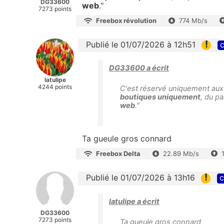
DG33600
web
."
7273 points
Freebox révolution
774 Mb/s
!
Publié le 01/07/2026 à 12h51
c
DG33600 a écrit
latulipe
4244 points
C'est réservé uniquement aux c
boutiques uniquement
, du p
web
."
Ta gueule gros connard
Freebox Delta
22.89 Mb/s
!
Publié le 01/07/2026 à 13h16
c
latulipe a écrit
DG33600
7273 points
Ta gueule gros connard