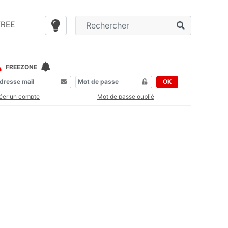
FREE
FREEZONE
OK
éer un compte
Mot de passe oublié