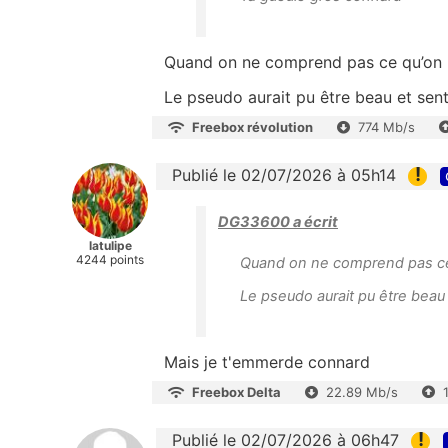
Quand on ne comprend pas ce qu’on li
Le pseudo aurait pu être beau et senti
Freebox révolution
774 Mb/s
!
Publié le 02/07/2026 à 05h14
DG33600 a écrit
latulipe
4244 points
Quand on ne comprend pas ce q
Le pseudo aurait pu être beau e
Mais je t'emmerde connard
Freebox Delta
22.89 Mb/s
!
Publié le 02/07/2026 à 06h47