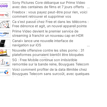
Sony Pictures Core débarque sur Prime Video
avec des centaines de films et 7 jours offerts
...
Freebox : vous payez peut-être pour rien, voici
comment retrouver et supprimer vos
abonnements TV oubliés
...
Ca s'est passé chez Free et dans les télécoms :
Free dénonce et agit, un nouvel appareil pointe
le bout de son nez chez des abonnés Freebox...
Prime Video devient le premier service de
...
streaming à franchir un nouveau cap en HDR
avec ce lancement
...
Canal+ lance une nouvelle interface de
navigation sur iOS
...
Nouvelle offensive contre les sites porno : 31
plateformes pourraient bientôt être bloquées
par Orange, Free, SFR et Bouygues
...
5G : Free Mobile continue son irrésistible
remontée sur la bande reine, Bouygues Telecom
plus que jamais sous pression
...
Voici comment profiter de la data illimitée chez
Bouygues Telecom sans surcoût, avec quelques
limites à connaître
...