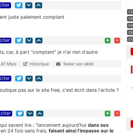
citer
23
lient juste paiement comptant
09
09
29
+
-
23
citer
ts, car, à part "comptant" je n'ai rien d'autre
1.87 Mb/s
Historique
Tester son débit
citer
tique pas sur le site free, c'est écrit dans l'article ?
+
-
citer
qui savent lire : "lancement aujourd’hui
dans ses
en 24 fois sans frais,
faisant ainsi l’impasse sur le