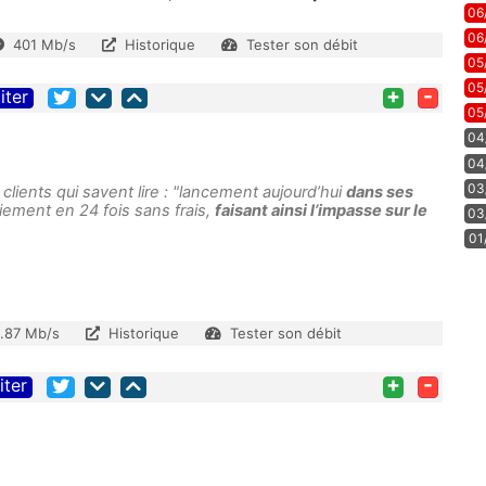
06
06
401 Mb/s
Historique
Tester son débit
05
05
+
-
iter
05
04
04
03
lients qui savent lire : "lancement aujourd’hui
dans ses
aiement en 24 fois sans frais,
faisant ainsi l’impasse sur le
03
01
1.87 Mb/s
Historique
Tester son débit
+
-
iter