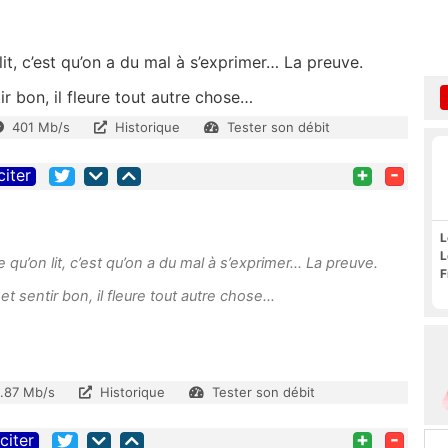
t, c’est qu’on a du mal à s’exprimer… La preuve.
r bon, il fleure tout autre chose…
401 Mb/s
Historique
Tester son débit
+
-
citer
L
L
u’on lit, c’est qu’on a du mal à s’exprimer… La preuve.
F
t sentir bon, il fleure tout autre chose…
1.87 Mb/s
Historique
Tester son débit
+
-
citer