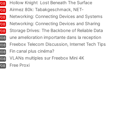
Hollow Knight  Lost Beneath The Surface
/08
Airmez 80k: Tabakgeschmack, NET-
/08
Technologie und Leistung im
Networking: Connecting Devices and Systems
/08
Networking: Connecting Devices and Sharing
/08
Information
Storage Drives: The Backbone of Reliable Data
/08
Management
une amelioration importante dans la reception
/08
WIFI
Freebox Telecom Discussion, Internet Tech Tips
/08
Communi
Fin canal plus cinéma?
/08
VLANs multiples sur Freebox Mini 4K
/08
Free Proxi
/08