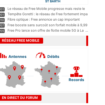
ST BARTH
Le réseau de Free Mobile progresse mais reste le
/01
m
...
Tempête Goretti : le réseau de Free fortement impa
/01
...
Fibre optique : Free annonce un cap important
/10
pass
...
Free booste sans surcoût son forfait mobile à 9,99
/07
...
Free Pro lance son offre de flotte mobile 5G à La
...
/05
RÉSEAU FREE MOBILE
Antennes
Débits
Records
EN DIRECT DU FORUM