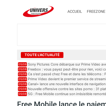
ACCUEIL
FREEZONE
TOUTE L'ACTUALITÉ
Sony Pictures Core débarque sur Prime Video avec
05/08
Freebox : vous payez peut-être pour rien, voici
05/08
abonnements TV oubliés
Ca s’est passé chez Free et dans les télécoms : F
05/08
pointe le bout de...
Prime Video devient le premier service de strea
05/08
ce lancement
Canal+ lance une nouvelle interface de navigation
05/08
Nouvelle offensive contre les sites porno : 31 pl
05/08
par Orange, Free, SF...
5G : Free Mobile continue son irrésistible remon
05/08
plus que jamais sous pr...
Free Mobile lance le paiem