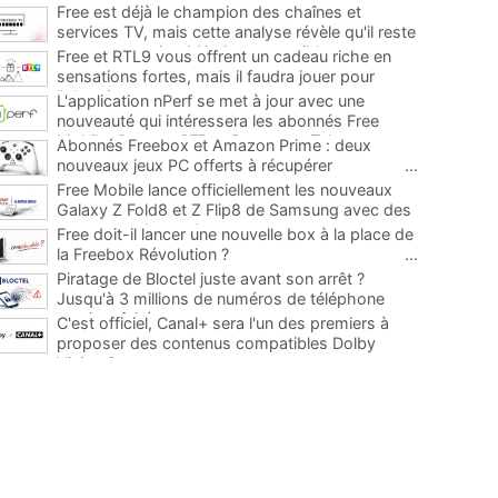
Free est déjà le champion des chaînes et
services TV, mais cette analyse révèle qu'il reste
encore au moins 141 ajouts possibles
...
Free et RTL9 vous offrent un cadeau riche en
sensations fortes, mais il faudra jouer pour
l'obtenir
...
L'application nPerf se met à jour avec une
nouveauté qui intéressera les abonnés Free
Mobile, Orange, SFR et Bouygues Telecom
...
Abonnés Freebox et Amazon Prime : deux
nouveaux jeux PC offerts à récupérer
...
Free Mobile lance officiellement les nouveaux
Galaxy Z Fold8 et Z Flip8 de Samsung avec des
promos et des cadeaux
...
Free doit-il lancer une nouvelle box à la place de
la Freebox Révolution ?
...
Piratage de Bloctel juste avant son arrêt ?
Jusqu'à 3 millions de numéros de téléphone
auraient fuité
...
C'est officiel, Canal+ sera l'un des premiers à
proposer des contenus compatibles Dolby
Vision 2
...