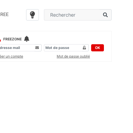
FREE
FREEZONE
OK
éer un compte
Mot de passe oublié