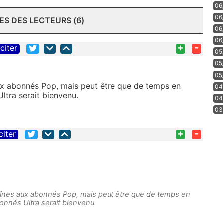
06
06
S DES LECTEURS (6)
06
06
+
-
citer
05
05
05
 aux abonnés Pop, mais peut être que de temps en
04
ltra serait bienvenu.
04
03
+
-
citer
chaînes aux abonnés Pop, mais peut être que de temps en
onnés Ultra serait bienvenu.