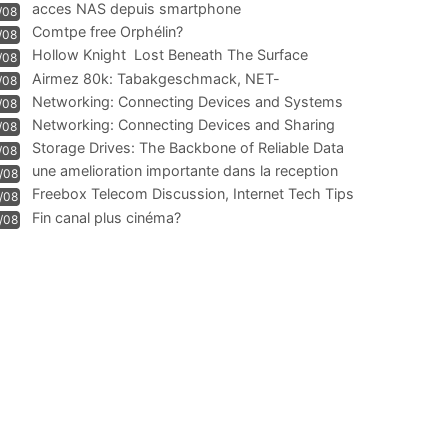
acces NAS depuis smartphone
/08
Comtpe free Orphélin?
/08
Hollow Knight  Lost Beneath The Surface
/08
Airmez 80k: Tabakgeschmack, NET-
/08
Technologie und Leistung im
Networking: Connecting Devices and Systems
/08
Networking: Connecting Devices and Sharing
/08
Information
Storage Drives: The Backbone of Reliable Data
/08
Management
une amelioration importante dans la reception
/08
WIFI
Freebox Telecom Discussion, Internet Tech Tips
/08
Communi
Fin canal plus cinéma?
/08