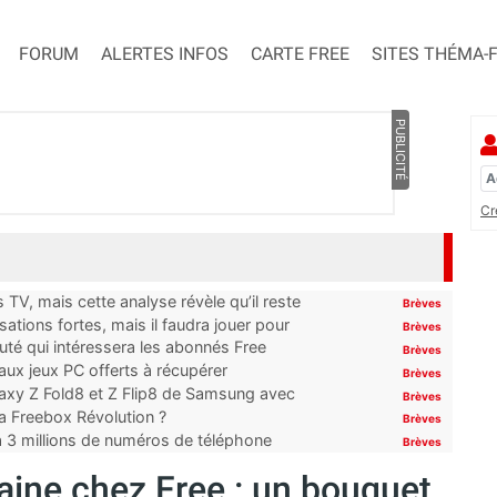
FORUM
ALERTES INFOS
CARTE FREE
SITES THÉMA-
PUBLICITÉ
Cr
TV, mais cette analyse révèle qu’il reste
Brèves
ations fortes, mais il faudra jouer pour
Brèves
uté qui intéressera les abonnés Free
Brèves
x jeux PC offerts à récupérer
Brèves
laxy Z Fold8 et Z Flip8 de Samsung avec
Brèves
 la Freebox Révolution ?
Brèves
’à 3 millions de numéros de téléphone
Brèves
ine chez Free : un bouquet