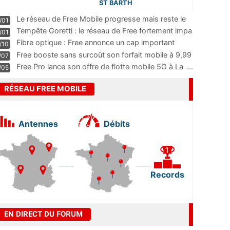
ST BARTH
Le réseau de Free Mobile progresse mais reste le
/01
m
...
Tempête Goretti : le réseau de Free fortement impa
/01
...
Fibre optique : Free annonce un cap important
/10
pass
...
Free booste sans surcoût son forfait mobile à 9,99
/07
...
Free Pro lance son offre de flotte mobile 5G à La
...
/05
RÉSEAU FREE MOBILE
Antennes
Débits
Records
EN DIRECT DU FORUM