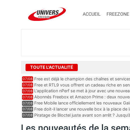
ACCUEIL
FREEZONE
TOUTE L'ACTUALITÉ
Free est déjà le champion des chaînes et services 
07/08
encore au moin...
Free et RTL9 vous offrent un cadeau riche en sens
07/08
l’obtenir
L’application nPerf se met à jour avec une nouvea
07/08
Mobile, Orange, SFR ...
Abonnés Freebox et Amazon Prime : deux nouveau
07/08
Free Mobile lance officiellement les nouveaux Ga
07/08
des promos et des cadeaux
Free doit-il lancer une nouvelle box à la place de
07/08
Piratage de Bloctel juste avant son arrêt ? Jusqu
07/08
auraient fuité
Les nouveautés de la sema