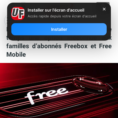
✕
Installer sur l'écran d'accueil
Accès rapide depuis votre écran d'accueil
Le saviez-vous : Free offre tout le
Installer
temps une option méconnue aux
familles d’abonnés Freebox et Free
Mobile