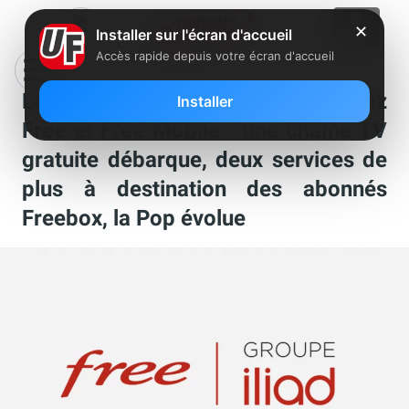
✕
Installer sur l'écran d'accueil
Accès rapide depuis votre écran d'accueil
Les nouveautés de la semaine chez
Installer
Free et Free Mobile : une chaîne TV
gratuite débarque, deux services de
plus à destination des abonnés
Freebox, la Pop évolue