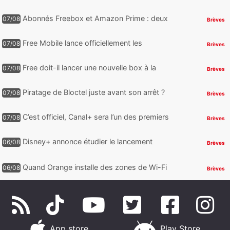
nouveauté qui intéressera les abonnés
Free Mobile, Orange, SFR ...
Abonnés Freebox et Amazon Prime : deux
07/08
Brèves
nouveaux jeux PC offerts à récupérer
Free Mobile lance officiellement les
07/08
Brèves
nouveaux Galaxy Z Fold8 et Z Flip8 de
Samsung avec des promos et des
Free doit-il lancer une nouvelle box à la
07/08
Brèves
cadeaux
place de la Freebox Révolution ?
Piratage de Bloctel juste avant son arrêt ?
07/08
Brèves
Jusqu’à 3 millions de numéros de
téléphone auraient fuité
C’est officiel, Canal+ sera l’un des premiers
07/08
Brèves
à proposer des contenus compatibles
Dolby Vision 2
Disney+ annonce étudier le lancement
06/08
Brèves
d’une offre gratuite
Quand Orange installe des zones de Wi-Fi
06/08
Brèves
gratuit au Bout du Monde
App store
Play Store