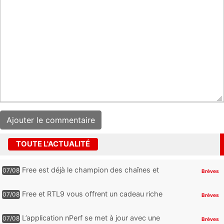
TOUTE L'ACTUALITÉ
Free est déjà le champion des chaînes et
07/08
Brèves
services TV, mais cette analyse révèle qu’il
reste encore au moin...
Free et RTL9 vous offrent un cadeau riche
07/08
Brèves
en sensations fortes, mais il faudra jouer
pour l’obtenir
L’application nPerf se met à jour avec une
07/08
Brèves