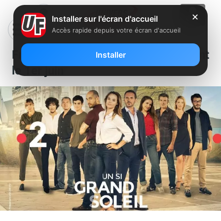
✕
Installer sur l'écran d'accueil
Accès rapide depuis votre écran d'accueil
France 2 : “Un si grand soleil” revient
Installer
le 1er juin