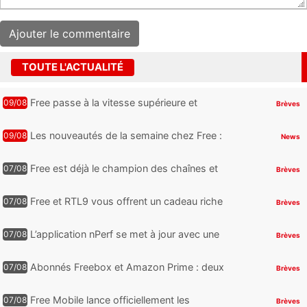
TOUTE L'ACTUALITÉ
Free passe à la vitesse supérieure et
09/08
Brèves
muscle fortement ses interconnexions
Les nouveautés de la semaine chez Free :
09/08
News
une bonne surprise pour les abonnés
Freebox Ultra, un mail important e...
Free est déjà le champion des chaînes et
07/08
Brèves
services TV, mais cette analyse révèle qu’il
reste encore au moin...
Free et RTL9 vous offrent un cadeau riche
07/08
Brèves
en sensations fortes, mais il faudra jouer
pour l’obtenir
L’application nPerf se met à jour avec une
07/08
Brèves
nouveauté qui intéressera les abonnés
Free Mobile, Orange, SFR ...
Abonnés Freebox et Amazon Prime : deux
07/08
Brèves
nouveaux jeux PC offerts à récupérer
Free Mobile lance officiellement les
07/08
Brèves