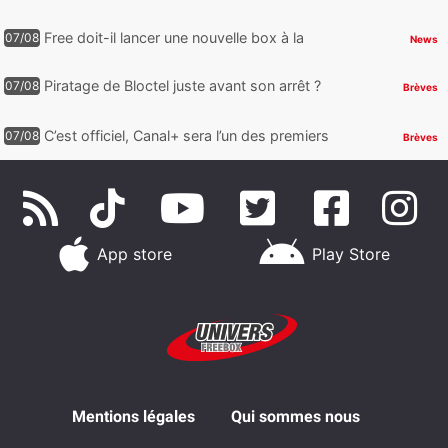
nouveaux Galaxy Z Fold8 et Z Flip8 de
Samsung avec des promos et des
Free doit-il lancer une nouvelle box à la
07/08
News
cadeaux
place de la Freebox Révolution ?
Piratage de Bloctel juste avant son arrêt ?
07/08
Brèves
Jusqu’à 3 millions de numéros de
téléphone auraient fuité
C’est officiel, Canal+ sera l’un des premiers
07/08
Brèves
à proposer des contenus compatibles
Dolby Vision 2
App store
Play Store
Mentions légales
Qui sommes nous