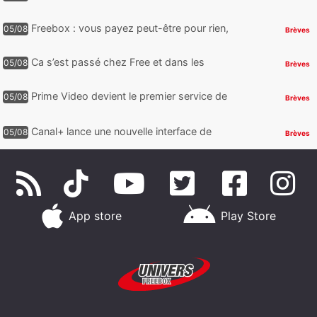
Video avec des centaines de films et 7
jours offerts
Freebox : vous payez peut-être pour rien,
05/08
Brèves
voici comment retrouver et supprimer vos
abonnements TV oubliés
Ca s’est passé chez Free et dans les
05/08
Brèves
télécoms : Free dénonce et agit, un nouvel
appareil pointe le bout de...
Prime Video devient le premier service de
05/08
Brèves
streaming à franchir un nouveau cap en
HDR avec ce lancement
Canal+ lance une nouvelle interface de
05/08
Brèves
navigation sur iOS
App store
Play Store