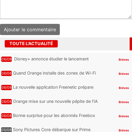
TOUTE L'ACTUALITÉ
Disney+ annonce étudier le lancement
06/08
Brèves
d’une offre gratuite
Quand Orange installe des zones de Wi-Fi
06/08
Brèves
gratuit au Bout du Monde
La nouvelle application Freenetic prépare
06/08
Brèves
son arrivée sur Android et iPhone pour les
abonnés Freebox, testez la
Orange mise sur une nouvelle pépite de l’IA
06/08
Brèves
Bonne surprise pour les abonnés Freebox
06/08
Brèves
Ultra, toute la Liga débarque sur Disney+
et c’est inclus
Sony Pictures Core débarque sur Prime
05/08
Brèves