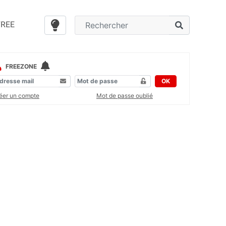
FREE
FREEZONE
OK
éer un compte
Mot de passe oublié