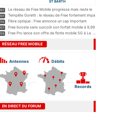
ST BARTH
Le réseau de Free Mobile progresse mais reste le
/01
m
...
Tempête Goretti : le réseau de Free fortement impa
/01
...
Fibre optique : Free annonce un cap important
/10
pass
...
Free booste sans surcoût son forfait mobile à 9,99
/07
...
Free Pro lance son offre de flotte mobile 5G à La
...
/05
RÉSEAU FREE MOBILE
Antennes
Débits
Records
EN DIRECT DU FORUM