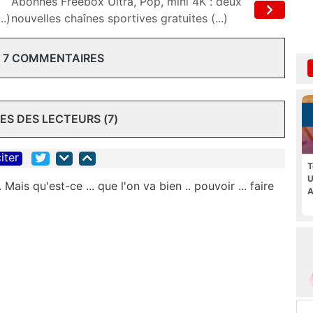
Abonnés Freebox Ultra, Pop, mini 4K : deux
..)
nouvelles chaînes sportives gratuites (...)
 7 COMMENTAIRES
S DES LECTEURS (7)
iter
T
U
 Mais qu'est-ce ... que l'on va bien .. pouvoir ... faire
A