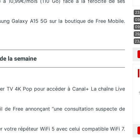
e à 10,99€/mois (110 Go) face à la férocité de ses
23
09
sung Galaxy A15 5G sur la boutique de Free Mobile.
09
29
23
de la semaine
Player TV 4K Pop pour accéder à Canal+ La chaîne Live
 de Free annonçant “une consultation suspecte de
r votre répéteur WiFi 5 avec celui compatible WiFi 7.