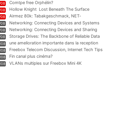
Comtpe free Orphélin?
/08
Hollow Knight  Lost Beneath The Surface
/08
Airmez 80k: Tabakgeschmack, NET-
/08
Technologie und Leistung im
Networking: Connecting Devices and Systems
/08
Networking: Connecting Devices and Sharing
/08
Information
Storage Drives: The Backbone of Reliable Data
/08
Management
une amelioration importante dans la reception
/08
WIFI
Freebox Telecom Discussion, Internet Tech Tips
/08
Communi
Fin canal plus cinéma?
/08
VLANs multiples sur Freebox Mini 4K
/08