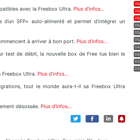
06
atibles avec la Freebox Ultra.
Plus d’infos…
06
06
e d’un SFP+ auto-alimenté et permet d’intégrer un
05
05
05
commencent à arriver à bon port.
Plus d’infos…
04
r test de débit, la nouvelle box de Free tue bien le
04
03
03
 Freebox Ultra.
Plus d’infos…
rations, tout le monde aura-t-il sa Freebox Ultra
ètement désossée.
Plus d’infos…