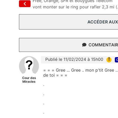
Free, Orange, SFR et Bouygues Telecom
vont monter sur le ring pour rafler 2,3 mi (.
ACCÉDER AUX
COMMENTAIRE
!
Publié le 11/02/2024 à 15h00
c
= = = Gree ... Gree .. mon p'tit Gree ...
de toi = = =
Cour des
Miracles
.
.
.
.