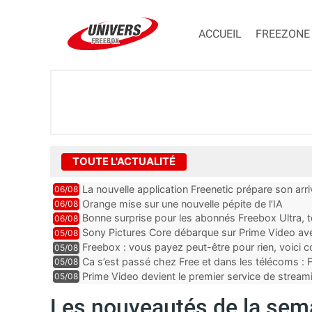
ACCUEIL
FREEZONE
TOUTE L'ACTUALITÉ
La nouvelle application Freenetic prépare son arr
06/08
abonnés Freebox, testez la
Orange mise sur une nouvelle pépite de l’IA
06/08
Bonne surprise pour les abonnés Freebox Ultra, t
06/08
inclus
Sony Pictures Core débarque sur Prime Video avec
05/08
Freebox : vous payez peut-être pour rien, voici
05/08
abonnements TV oubliés
Ca s’est passé chez Free et dans les télécoms : F
05/08
pointe le bout de...
Prime Video devient le premier service de strea
05/08
ce lancement
Les nouveautés de la sema