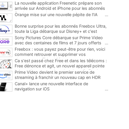
La nouvelle application Freenetic prépare son
arrivée sur Android et iPhone pour les abonnés
Freebox, testez la
...
Orange mise sur une nouvelle pépite de l'IA
...
Bonne surprise pour les abonnés Freebox Ultra,
toute la Liga débarque sur Disney+ et c'est
inclus
...
Sony Pictures Core débarque sur Prime Video
avec des centaines de films et 7 jours offerts
...
Freebox : vous payez peut-être pour rien, voici
comment retrouver et supprimer vos
abonnements TV oubliés
...
Ca s'est passé chez Free et dans les télécoms :
Free dénonce et agit, un nouvel appareil pointe
le bout de son nez chez des abonnés Freebox...
Prime Video devient le premier service de
...
streaming à franchir un nouveau cap en HDR
avec ce lancement
...
Canal+ lance une nouvelle interface de
navigation sur iOS
...