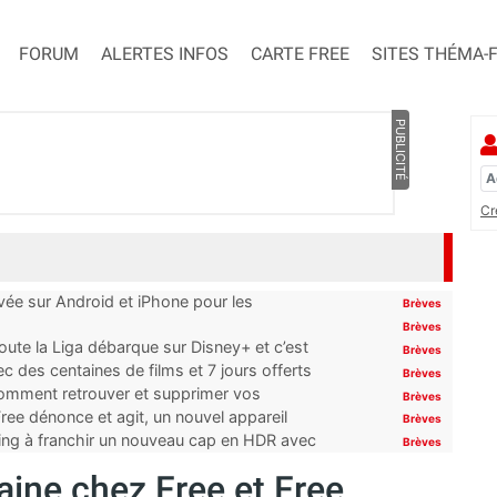
FORUM
ALERTES INFOS
CARTE FREE
SITES THÉMA-
PUBLICITÉ
Cr
ivée sur Android et iPhone pour les
Brèves
Brèves
oute la Liga débarque sur Disney+ et c’est
Brèves
 des centaines de films et 7 jours offerts
Brèves
 comment retrouver et supprimer vos
Brèves
ree dénonce et agit, un nouvel appareil
Brèves
ming à franchir un nouveau cap en HDR avec
Brèves
ine chez Free et Free