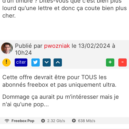
d'un timbre ? Dites-vous que c'est bien plus
lourd qu'une lettre et donc ça coute bien plus
cher.
Publié
par
pwozniak
le 13/02/2024 à
10h24
!
+
-
citer
Cette offre devrait être pour TOUS les
abonnés freebox et pas uniquement ultra.
Dommage ça aurait pu m'intéresser mais je
n'ai qu'une pop...
Freebox Pop
2.32 Gb/s
638 Mb/s