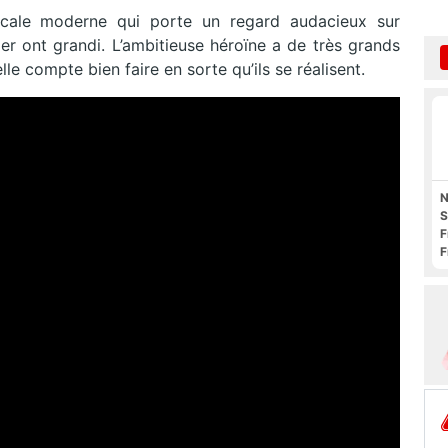
icale moderne qui porte un regard audacieux sur
ier ont grandi. L’ambitieuse héroïne a de très grands
lle compte bien faire en sorte qu’ils se réalisent.
N
S
F
F
O