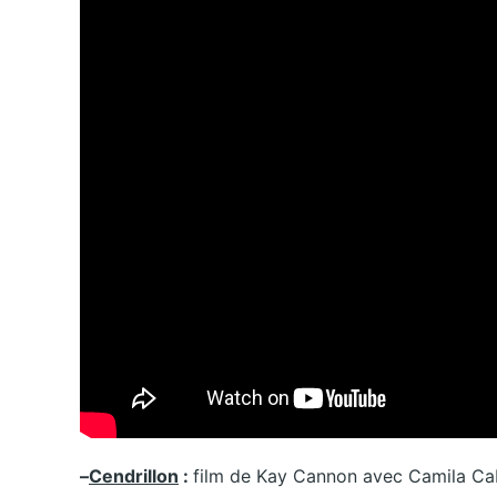
–
Cendrillon
:
film de Kay Cannon avec Camila Cabe