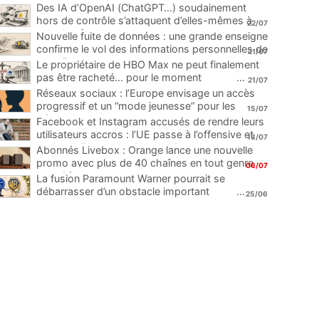
Des IA d’OpenAI (ChatGPT…) soudainement
hors de contrôle s’attaquent d’elles-mêmes à
22/07
une plateforme
...
Nouvelle fuite de données : une grande enseigne
confirme le vol des informations personnelles de
21/07
ses clients
...
Le propriétaire de HBO Max ne peut finalement
pas être racheté… pour le moment
...
21/07
Réseaux sociaux : l’Europe envisage un accès
progressif et un “mode jeunesse” pour les
15/07
mineurs
...
Facebook et Instagram accusés de rendre leurs
utilisateurs accros : l’UE passe à l’offensive et
13/07
menace d’une amende record
...
Abonnés Livebox : Orange lance une nouvelle
promo avec plus de 40 chaînes en tout genre
06/07
pour 1€
...
La fusion Paramount Warner pourrait se
débarrasser d’un obstacle important
...
25/06