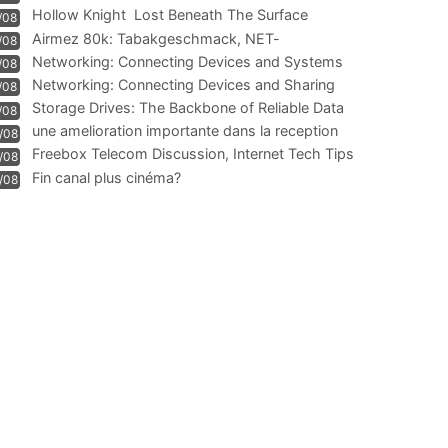
Hollow Knight  Lost Beneath The Surface
/08
Airmez 80k: Tabakgeschmack, NET-
/08
Technologie und Leistung im
Networking: Connecting Devices and Systems
/08
Networking: Connecting Devices and Sharing
/08
Information
Storage Drives: The Backbone of Reliable Data
/08
Management
une amelioration importante dans la reception
/08
WIFI
Freebox Telecom Discussion, Internet Tech Tips
/08
Communi
Fin canal plus cinéma?
/08