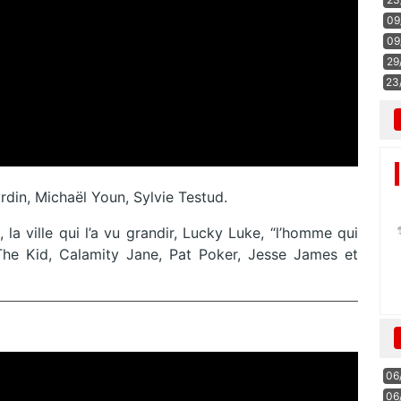
09
09
29
23
din, Michaël Youn, Sylvie Testud.
a ville qui l’a vu grandir, Lucky Luke, “l’homme qui
 The Kid, Calamity Jane, Pat Poker, Jesse James et
06
06