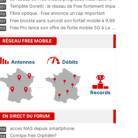
m
...
Tempête Goretti : le réseau de Free fortement impa
/01
...
Fibre optique : Free annonce un cap important
/10
pass
...
Free booste sans surcoût son forfait mobile à 9,99
/07
...
Free Pro lance son offre de flotte mobile 5G à La
...
/05
RÉSEAU FREE MOBILE
Antennes
Débits
Records
EN DIRECT DU FORUM
acces NAS depuis smartphone
/08
Comtpe free Orphélin?
/08