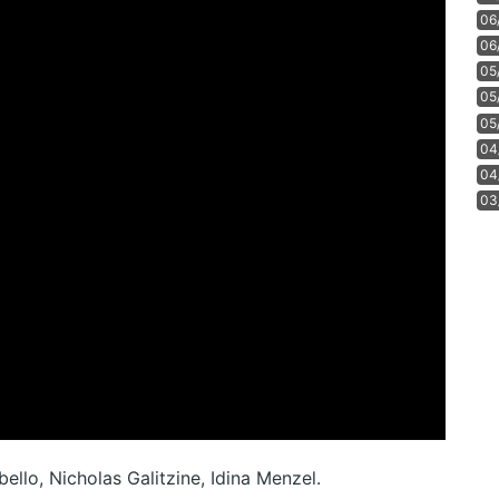
06
06
05
05
05
04
04
03
llo, Nicholas Galitzine, Idina Menzel.