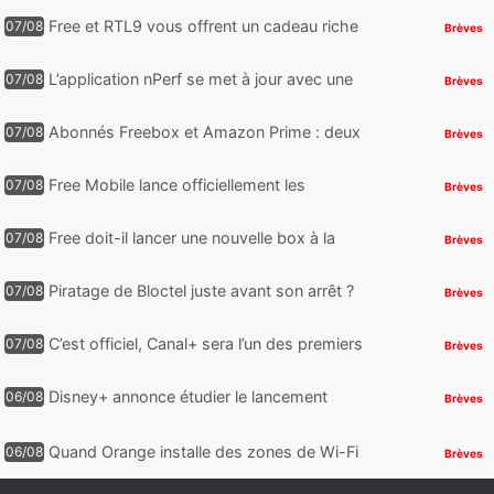
reste encore au moin...
Free et RTL9 vous offrent un cadeau riche
07/08
Brèves
en sensations fortes, mais il faudra jouer
pour l’obtenir
L’application nPerf se met à jour avec une
07/08
Brèves
nouveauté qui intéressera les abonnés
Free Mobile, Orange, SFR ...
Abonnés Freebox et Amazon Prime : deux
07/08
Brèves
nouveaux jeux PC offerts à récupérer
Free Mobile lance officiellement les
07/08
Brèves
nouveaux Galaxy Z Fold8 et Z Flip8 de
Samsung avec des promos et des
Free doit-il lancer une nouvelle box à la
07/08
Brèves
cadeaux
place de la Freebox Révolution ?
Piratage de Bloctel juste avant son arrêt ?
07/08
Brèves
Jusqu’à 3 millions de numéros de
téléphone auraient fuité
C’est officiel, Canal+ sera l’un des premiers
07/08
Brèves
à proposer des contenus compatibles
Dolby Vision 2
Disney+ annonce étudier le lancement
06/08
Brèves
d’une offre gratuite
Quand Orange installe des zones de Wi-Fi
06/08
Brèves
gratuit au Bout du Monde