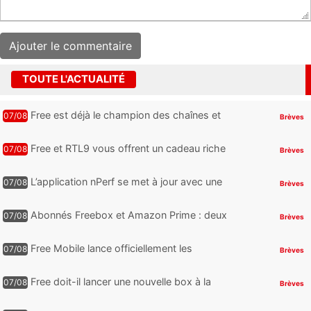
TOUTE L'ACTUALITÉ
Free est déjà le champion des chaînes et
07/08
Brèves
services TV, mais cette analyse révèle qu’il
reste encore au moin...
Free et RTL9 vous offrent un cadeau riche
07/08
Brèves
en sensations fortes, mais il faudra jouer
pour l’obtenir
L’application nPerf se met à jour avec une
07/08
Brèves
nouveauté qui intéressera les abonnés
Free Mobile, Orange, SFR ...
Abonnés Freebox et Amazon Prime : deux
07/08
Brèves
nouveaux jeux PC offerts à récupérer
Free Mobile lance officiellement les
07/08
Brèves
nouveaux Galaxy Z Fold8 et Z Flip8 de
Samsung avec des promos et des
Free doit-il lancer une nouvelle box à la
07/08
Brèves
cadeaux
place de la Freebox Révolution ?