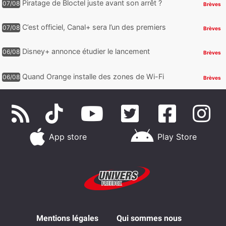
Piratage de Bloctel juste avant son arrêt ?
07/08
Brèves
Jusqu’à 3 millions de numéros de
téléphone auraient fuité
C’est officiel, Canal+ sera l’un des premiers
07/08
Brèves
à proposer des contenus compatibles
Dolby Vision 2
Disney+ annonce étudier le lancement
06/08
Brèves
d’une offre gratuite
Quand Orange installe des zones de Wi-Fi
06/08
Brèves
gratuit au Bout du Monde
App store
Play Store
Mentions légales
Qui sommes nous