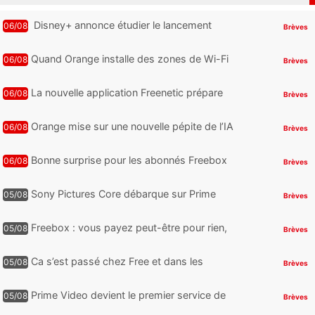
Disney+ annonce étudier le lancement
06/08
Brèves
d’une offre gratuite
Quand Orange installe des zones de Wi-Fi
06/08
Brèves
gratuit au Bout du Monde
La nouvelle application Freenetic prépare
06/08
Brèves
son arrivée sur Android et iPhone pour les
abonnés Freebox, testez la
Orange mise sur une nouvelle pépite de l’IA
06/08
Brèves
Bonne surprise pour les abonnés Freebox
06/08
Brèves
Ultra, toute la Liga débarque sur Disney+
et c’est inclus
Sony Pictures Core débarque sur Prime
05/08
Brèves
Video avec des centaines de films et 7
jours offerts
Freebox : vous payez peut-être pour rien,
05/08
Brèves
voici comment retrouver et supprimer vos
abonnements TV oubliés
Ca s’est passé chez Free et dans les
05/08
Brèves
télécoms : Free dénonce et agit, un nouvel
appareil pointe le bout de...
Prime Video devient le premier service de
05/08
Brèves
streaming à franchir un nouveau cap en