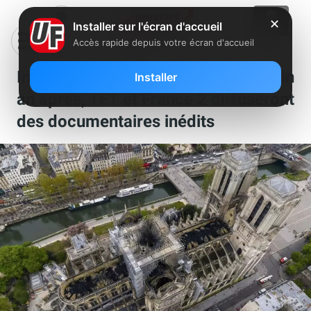
✕
Installer sur l'écran d'accueil
Accès rapide depuis votre écran d'accueil
Incendie de Notre-Dame de Paris un
Installer
an après, TF1 et France 2 diffuseront
des documentaires inédits