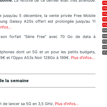
abonné.
La refonte de ce dernier était très attendue.
06
06
05
vue jusqu’au 5 décembre, la vente privée Free Mobile
05
ung Galaxy A20s offert est prolongée jusqu’au 11
05
’infos…
04
04
 son forfait “Série Free” avec 70 Go de data à
03
03
phones dont un 5G et un pour les petits budgets,
01
329€ et l’Oppo A53s Noir 128Go à 199€.
Plus d’infos…
de la semaine
oit de lancer sa 5G en 3,5 GHz.
Plus d’infos…