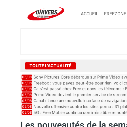
ACCUEIL
FREEZONE
TOUTE L'ACTUALITÉ
Sony Pictures Core débarque sur Prime Video avec
05/08
Freebox : vous payez peut-être pour rien, voici
05/08
abonnements TV oubliés
Ca s’est passé chez Free et dans les télécoms : F
05/08
pointe le bout de...
Prime Video devient le premier service de strea
05/08
ce lancement
Canal+ lance une nouvelle interface de navigation
05/08
Nouvelle offensive contre les sites porno : 31 pl
05/08
par Orange, Free, SF...
5G : Free Mobile continue son irrésistible remon
05/08
plus que jamais sous pr...
Les nouveautés de la sema