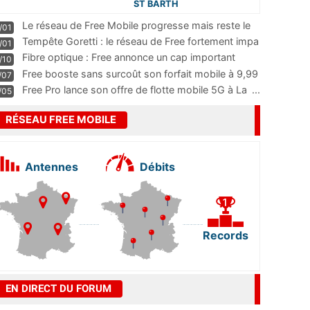
ST BARTH
Le réseau de Free Mobile progresse mais reste le
/01
m
...
Tempête Goretti : le réseau de Free fortement impa
/01
...
Fibre optique : Free annonce un cap important
/10
pass
...
Free booste sans surcoût son forfait mobile à 9,99
/07
...
Free Pro lance son offre de flotte mobile 5G à La
...
/05
RÉSEAU FREE MOBILE
Antennes
Débits
Records
EN DIRECT DU FORUM