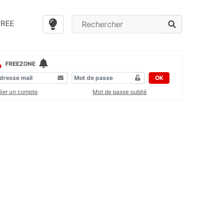
FREE
FREEZONE
OK
éer un compte
Mot de passe oublié