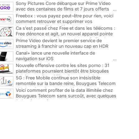
Sony Pictures Core débarque sur Prime Video
avec des centaines de films et 7 jours offerts
...
Freebox : vous payez peut-être pour rien, voici
comment retrouver et supprimer vos
abonnements TV oubliés
...
Ca s'est passé chez Free et dans les télécoms :
Free dénonce et agit, un nouvel appareil pointe
le bout de son nez chez des abonnés Freebox...
Prime Video devient le premier service de
...
streaming à franchir un nouveau cap en HDR
avec ce lancement
...
Canal+ lance une nouvelle interface de
navigation sur iOS
...
Nouvelle offensive contre les sites porno : 31
plateformes pourraient bientôt être bloquées
par Orange, Free, SFR et Bouygues
...
5G : Free Mobile continue son irrésistible
remontée sur la bande reine, Bouygues Telecom
plus que jamais sous pression
...
Voici comment profiter de la data illimitée chez
Bouygues Telecom sans surcoût, avec quelques
limites à connaître
...