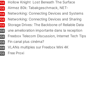
Hollow Knight  Lost Beneath The Surface
/08
Airmez 80k: Tabakgeschmack, NET-
/08
Technologie und Leistung im
Networking: Connecting Devices and Systems
/08
Networking: Connecting Devices and Sharing
/08
Information
Storage Drives: The Backbone of Reliable Data
/08
Management
une amelioration importante dans la reception
/08
WIFI
Freebox Telecom Discussion, Internet Tech Tips
/08
Communi
Fin canal plus cinéma?
/08
VLANs multiples sur Freebox Mini 4K
/08
Free Proxi
/08