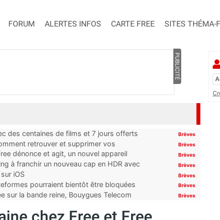
FORUM
ALERTES INFOS
CARTE FREE
SITES THÉMA-
PUBLICITÉ
Cr
 des centaines de films et 7 jours offerts
Brèves
 comment retrouver et supprimer vos
Brèves
ree dénonce et agit, un nouvel appareil
Brèves
ming à franchir un nouveau cap en HDR avec
Brèves
 sur iOS
Brèves
ateformes pourraient bientôt être bloquées
Brèves
tée sur la bande reine, Bouygues Telecom
Brèves
ine chez Free et Free