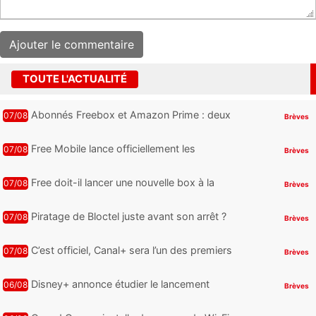
TOUTE L'ACTUALITÉ
Abonnés Freebox et Amazon Prime : deux
07/08
Brèves
nouveaux jeux PC offerts à récupérer
Free Mobile lance officiellement les
07/08
Brèves
nouveaux Galaxy Z Fold8 et Z Flip8 de
Samsung avec des promos et des
Free doit-il lancer une nouvelle box à la
07/08
Brèves
cadeaux
place de la Freebox Révolution ?
Piratage de Bloctel juste avant son arrêt ?
07/08
Brèves
Jusqu’à 3 millions de numéros de
téléphone auraient fuité
C’est officiel, Canal+ sera l’un des premiers
07/08
Brèves
à proposer des contenus compatibles
Dolby Vision 2
Disney+ annonce étudier le lancement
06/08
Brèves
d’une offre gratuite