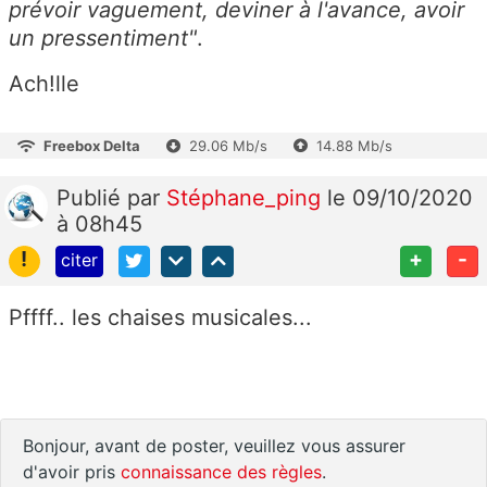
prévoir vaguement, deviner à l'avance, avoir
un pressentiment"
.
Ach!lle
Freebox Delta
29.06 Mb/s
14.88 Mb/s
Publié
par
Stéphane_ping
le 09/10/2020
à 08h45
!
+
-
citer
Pffff.. les chaises musicales...
Bonjour, avant de poster, veuillez vous assurer
d'avoir pris
connaissance des règles
.