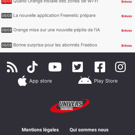
Quand Orange installe des zones de Wi-Fi
06/08
Brèves
gratuit au Bout du Monde
La nouvelle application Freenetic prépare
06/08
Brèves
son arrivée sur Android et iPhone pour les
abonnés Freebox, testez la
Orange mise sur une nouvelle pépite de l’IA
06/08
Brèves
Bonne surprise pour les abonnés Freebox
06/08
Brèves
Ultra, toute la Liga débarque sur Disney+
et c’est inclus
App store
Play Store
Mentions légales
Qui sommes nous