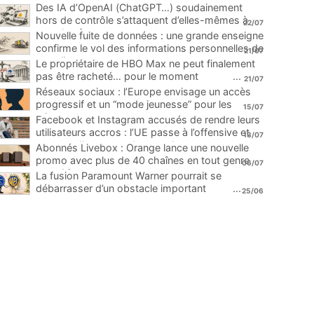
Des IA d’OpenAI (ChatGPT…) soudainement
hors de contrôle s’attaquent d’elles-mêmes à
22/07
une plateforme
...
Nouvelle fuite de données : une grande enseigne
confirme le vol des informations personnelles de
21/07
ses clients
...
Le propriétaire de HBO Max ne peut finalement
pas être racheté… pour le moment
...
21/07
Réseaux sociaux : l’Europe envisage un accès
progressif et un “mode jeunesse” pour les
15/07
mineurs
...
Facebook et Instagram accusés de rendre leurs
utilisateurs accros : l’UE passe à l’offensive et
13/07
menace d’une amende record
...
Abonnés Livebox : Orange lance une nouvelle
promo avec plus de 40 chaînes en tout genre
06/07
pour 1€
...
La fusion Paramount Warner pourrait se
débarrasser d’un obstacle important
...
25/06