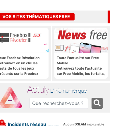
VOS SITES THÉMATIQUES FREE
eux Freebox Révolution
Toute l'actualité sur Free
etrouvez en un clic les
Mobile
ests de tous les jeux
Retrouvez toute l'actualité
résents sur la Freebox
sur Free Mobile, les forfaits,
évolution, la box de Free
le déploiement 4G, 5G, les
promos, les nouveautés et
Actuly
bien plus encore
L'info numérique
Incidents réseau
Aucun DSLAM injoignable