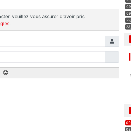
09
09
ster, veuillez vous assurer d'avoir pris
29
gles
.
23
09
08