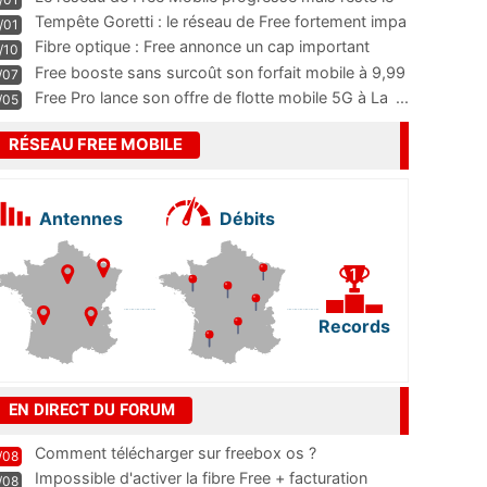
m
...
Tempête Goretti : le réseau de Free fortement impa
/01
...
Fibre optique : Free annonce un cap important
/10
pass
...
Free booste sans surcoût son forfait mobile à 9,99
/07
...
Free Pro lance son offre de flotte mobile 5G à La
...
/05
RÉSEAU FREE MOBILE
Antennes
Débits
Records
EN DIRECT DU FORUM
Comment télécharger sur freebox os ?
/08
Impossible d'activer la fibre Free + facturation
/08