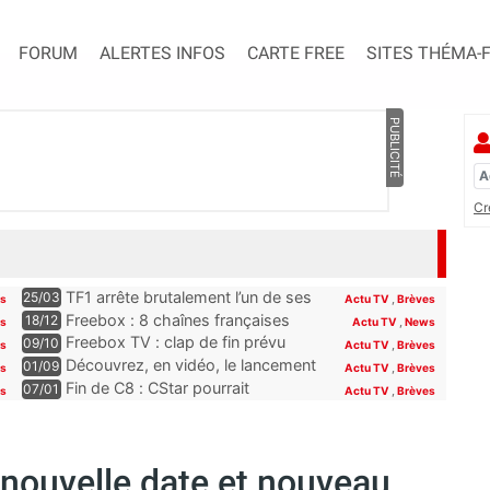
FORUM
ALERTES INFOS
CARTE FREE
SITES THÉMA-
PUBLICITÉ
Cr
TF1 arrête brutalement l’un de ses
25/03
es
Actu TV
,
Brèves
programmes phares, les abonnés
Freebox : 8 chaînes françaises
18/12
es
Actu TV
,
News
Freebox, Livebox, Bbox et Box de
seront offertes sur la Freebox dès
Freebox TV : clap de fin prévu
09/10
es
Actu TV
,
Brèves
SFR découvriront son remplaçant
la fin du mois
pour plusieurs chaînes Paramount
Découvrez, en vidéo, le lancement
01/09
s
Actu TV
,
Brèves
à la rentrée
incluses pour les abonnés Free
de Novo19, la nouvelle chaîne qui
Fin de C8 : CStar pourrait
07/01
es
Actu TV
,
Brèves
se lance sur la TNT (et la Freebox)
récupérer TPMP selon Hanouna,
“la convention le permet”
nouvelle date et nouveau