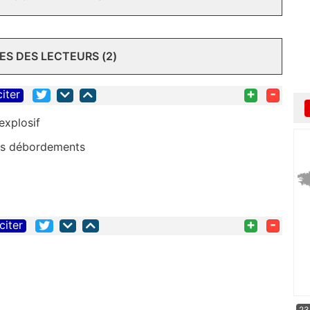
S DES LECTEURS (2)
+
-
citer
explosif
 les débordements
+
-
citer
23