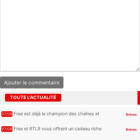
TOUTE L'ACTUALITÉ
Free est déjà le champion des chaînes et
07/08
Brèves
services TV, mais cette analyse révèle qu’il
reste encore au moin...
Free et RTL9 vous offrent un cadeau riche
07/08
Brèves
en sensations fortes, mais il faudra jouer
pour l’obtenir