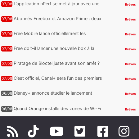
L’application nPerf se met à jour avec une
07/08
Brèves
nouveauté qui intéressera les abonnés
Free Mobile, Orange, SFR ...
Abonnés Freebox et Amazon Prime : deux
07/08
Brèves
nouveaux jeux PC offerts à récupérer
Free Mobile lance officiellement les
07/08
Brèves
nouveaux Galaxy Z Fold8 et Z Flip8 de
Samsung avec des promos et des
Free doit-il lancer une nouvelle box à la
07/08
Brèves
cadeaux
place de la Freebox Révolution ?
Piratage de Bloctel juste avant son arrêt ?
07/08
Brèves
Jusqu’à 3 millions de numéros de
téléphone auraient fuité
C’est officiel, Canal+ sera l’un des premiers
07/08
Brèves
à proposer des contenus compatibles
Dolby Vision 2
Disney+ annonce étudier le lancement
06/08
Brèves
d’une offre gratuite
Quand Orange installe des zones de Wi-Fi
06/08
Brèves
gratuit au Bout du Monde