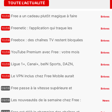
TOUTE L'ACTUALITÉ
Free a un cadeau plutôt magique à faire
10/08
Brèves
gagner aux fans de Harry Potter
Freenetic : l’application qui traque les
10/08
Brèves
ralentissements de votre Freebox est
désormais disponible en bêta...
Freebox : des chaînes TV restent bloquées
10/08
Brèves
sur « En cours d’activation » ? Voici quoi
faire
YouTube Premium avec Free : votre mois
10/08
Brèves
offert se termine, comment résilier si vous
n’en voulez plus
Ligue 1+, Canal+, beIN Sports, DAZN,
10/08
Brèves
Disney+ : où regarder le football sur les
box de Free, Orange, SFR et Bouyg...
Le VPN inclus chez Free Mobile aurait
10/08
Brèves
trouvé son public, mais pas encore son
grand public
Free passe à la vitesse supérieure et
09/08
Brèves
muscle fortement ses interconnexions
Les nouveautés de la semaine chez Free :
09/08
News
une bonne surprise pour les abonnés
Freebox Ultra, un mail important e...
Free est déjà le champion des chaînes et