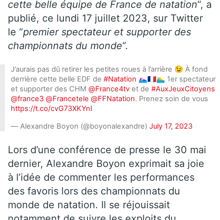
cette belle équipe de France de natation
“, a
publié, ce lundi 17 juillet 2023, sur Twitter
le “
premier spectateur et supporter des
championnats du monde
“.
J’aurais pas dû retirer les petites roues à l’arrière 😉 À fond
derrière cette belle EDF de
#Natation
🏊🏻‍♀️🇫🇷🏊‍♂️ 1er spectateur
et supporter des CHM ⁦
@France4tv
⁩ et de
#AuxJeuxCitoyens
@france3
⁦
@Francetele
⁩ ⁦
@FFNatation
⁩. Prenez soin de vous
https://t.co/cvG73XKYnI
— Alexandre Boyon (@boyonalexandre)
July 17, 2023
Lors d’une conférence de presse le 30 mai
dernier, Alexandre Boyon exprimait sa joie
à l’idée de commenter les performances
des favoris lors des championnats du
monde de natation. Il se réjouissait
notamment de suivre les exploits du