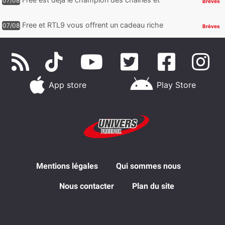
07/08
Brèves
services TV, mais cette analyse révèle qu’il
reste encore au moin...
Free et RTL9 vous offrent un cadeau riche
07/08
Brèves
en sensations fortes, mais il faudra jouer
pour l’obtenir
App store
Play Store
Mentions légales
Qui sommes nous
Nous contacter
Plan du site