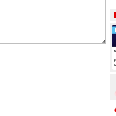
N
T
F
b