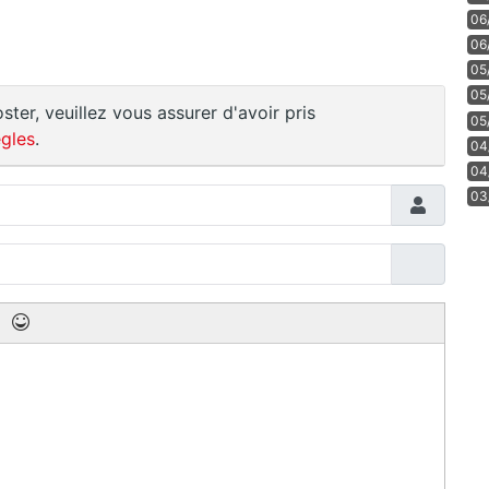
06
06
05
05
ster, veuillez vous assurer d'avoir pris
05
gles
.
04
04
03