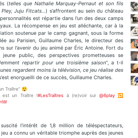
és (
telles que Nathalie Marquay-Pernaut et son fils
Pley, Juju Fitcats…
) s’affrontent au sein du château
 personnalités est répartie dans l’un des deux camps
loyaux. La récompense en jeu est alléchante, car à la
ociation soutenue par le camp gagnant, sous la forme
ée au Parisien, Guillaume Charles, le directeur des
s sur l’avenir du jeu animé par Éric Antoine. Fort du
eune public, des perspectives prometteuses se
demment repartir pour une troisième saison
“, a t-il
unes regardent moins la télévision, ce jeu réalise des
 s’est enorgueilli de ce succès, Guillaume Charles.
n Traître” 😲
est un Traître !
#LesTraîtres
à (re)voir sur
@6play
🔁
JnHW
 suscité l’intérêt de 1,8 million de téléspectateurs,
e jeu a connu un véritable triomphe auprès des jeunes