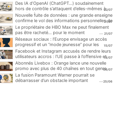
Des IA d’OpenAI (ChatGPT…) soudainement
hors de contrôle s’attaquent d’elles-mêmes à
22/07
une plateforme
...
Nouvelle fuite de données : une grande enseigne
confirme le vol des informations personnelles de
21/07
ses clients
...
Le propriétaire de HBO Max ne peut finalement
pas être racheté… pour le moment
...
21/07
Réseaux sociaux : l’Europe envisage un accès
progressif et un “mode jeunesse” pour les
15/07
mineurs
...
Facebook et Instagram accusés de rendre leurs
utilisateurs accros : l’UE passe à l’offensive et
13/07
menace d’une amende record
...
Abonnés Livebox : Orange lance une nouvelle
promo avec plus de 40 chaînes en tout genre
06/07
pour 1€
...
La fusion Paramount Warner pourrait se
débarrasser d’un obstacle important
...
25/06