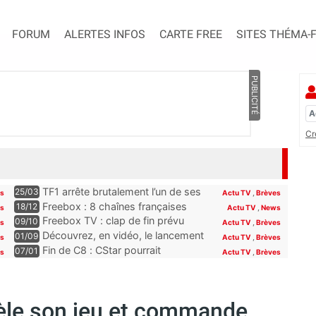
FORUM
ALERTES INFOS
CARTE FREE
SITES THÉMA-
PUBLICITÉ
Cr
TF1 arrête brutalement l’un de ses
25/03
es
Actu TV
,
Brèves
programmes phares, les abonnés
Freebox : 8 chaînes françaises
18/12
es
Actu TV
,
News
Freebox, Livebox, Bbox et Box de
seront offertes sur la Freebox dès
Freebox TV : clap de fin prévu
09/10
es
Actu TV
,
Brèves
SFR découvriront son remplaçant
la fin du mois
pour plusieurs chaînes Paramount
Découvrez, en vidéo, le lancement
01/09
s
Actu TV
,
Brèves
à la rentrée
incluses pour les abonnés Free
de Novo19, la nouvelle chaîne qui
Fin de C8 : CStar pourrait
07/01
es
Actu TV
,
Brèves
se lance sur la TNT (et la Freebox)
récupérer TPMP selon Hanouna,
“la convention le permet”
vèle son jeu et commande