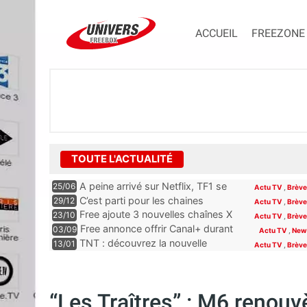
ACCUEIL
FREEZONE
TOUTE L'ACTUALITÉ
A peine arrivé sur Netflix, TF1 se
25/06
Actu TV
,
Brèv
paye déjà une place dans le Top
C’est parti pour les chaines
29/12
Actu TV
,
Brèv
10 de la plateforme
offertes jusqu’en février aux
Free ajoute 3 nouvelles chaînes X
23/10
Actu TV
,
Brèv
abonnés Free
à son offre TV
Free annonce offrir Canal+ durant
03/09
Actu TV
,
New
12 mois à certains abonnés
TNT : découvrez la nouvelle
13/01
Actu TV
,
Brèv
Freebox
numérotation des chaînes, place à
de grands changements
“Les Traîtres” : M6 renou