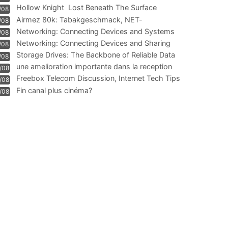
Hollow Knight  Lost Beneath The Surface
/08
Airmez 80k: Tabakgeschmack, NET-
/08
Technologie und Leistung im
Networking: Connecting Devices and Systems
/08
Networking: Connecting Devices and Sharing
/08
Information
Storage Drives: The Backbone of Reliable Data
/08
Management
une amelioration importante dans la reception
/08
WIFI
Freebox Telecom Discussion, Internet Tech Tips
/08
Communi
Fin canal plus cinéma?
/08