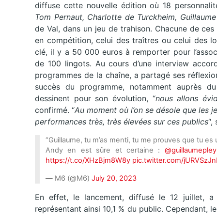
diffuse cette nouvelle édition où 18 personnalit
Tom Pernaut, Charlotte de Turckheim, Guillaume 
de Val, dans un jeu de trahison. Chacune de ces
en compétition, celui des traîtres ou celui des 
clé, il y a 50 000 euros à remporter pour l’ass
de 100 lingots. Au cours d’une interview accord
programmes de la chaîne, a partagé ses réflexion
succès du programme, notamment auprès du j
dessinent pour son évolution, “
nous allons évi
confirmé. “
Au moment où l’on se désole que les je
performances très, très élevées sur ces publics
“,
“Guillaume, tu m’as menti, tu me prouves que tu es u
Andy en est sûre et certaine :
@guillaumepley
https://t.co/XHzBjm8W8y
pic.twitter.com/jURVSz
— M6 (@M6)
July 20, 2023
En effet, le lancement, diffusé le 12 juillet, a
représentant ainsi 10,1 % du public. Cependant, l