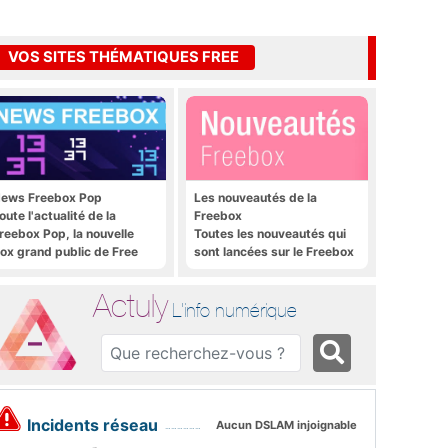
VOS SITES THÉMATIQUES FREE
ews Freebox Pop
Les nouveautés de la
oute l'actualité de la
Freebox
reebox Pop, la nouvelle
Toutes les nouveautés qui
ox grand public de Free
sont lancées sur le Freebox
Révolution, Freebox Mini 4K
et Freebox Crystal
Actuly
L'info numérique
Incidents réseau
Aucun DSLAM injoignable