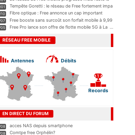
m
...
Tempête Goretti : le réseau de Free fortement impa
/01
...
Fibre optique : Free annonce un cap important
/10
pass
...
Free booste sans surcoût son forfait mobile à 9,99
/07
...
Free Pro lance son offre de flotte mobile 5G à La
...
/05
RÉSEAU FREE MOBILE
Antennes
Débits
Records
EN DIRECT DU FORUM
acces NAS depuis smartphone
/08
Comtpe free Orphélin?
/08