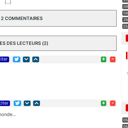
(...)
09
09
 2 COMMENTAIRES
29
23
S DES LECTEURS (2)
+
-
iter
+
-
citer
onde...
06
06